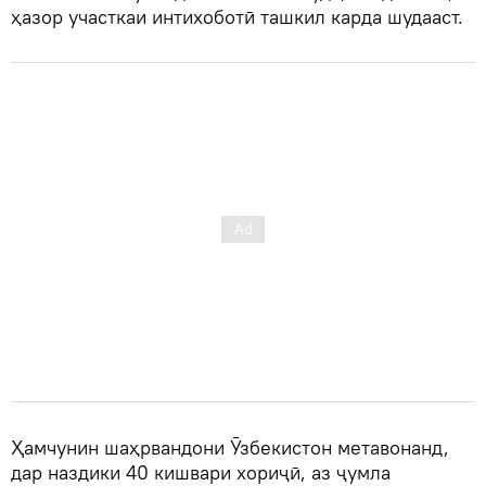
ҳазор участкаи интихоботӣ ташкил карда шудааст.
Ҳамчунин шаҳрвандони Ӯзбекистон метавонанд,
дар наздики 40 кишвари хориҷӣ, аз ҷумла