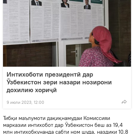
Интихоботи президентӣ дар
Ӯзбекистон зери назари нозирони
дохилию хориҷӣ
9 июли 2023, 12:00
Тибқи маълумоти дақиқнамудаи Комиссияи
марказии интихобот дар Ӯзбекистон беш аз 19,4
млн интихобкунанда сабти ном шуда, наздики 10,8