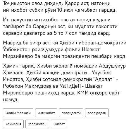
Тоҷикистон овоз диҳанд. Қарор аст, натоиҷи
интихобот субҳи рӯзи 10 июл ҷамъбаст гардад.
Ин нахустин интихобот пас аз ворид шудани
тағйирот ба Сарқонун аст, ки мӯҳлати ваколати
сарвари давлатро аз 5 то 7 сол тамдид кард.
Маврид ба зикр аст, ки Ҳизби либерал-демократии
Ӯзбекистон раисҷумҳури феълӣ Шавкат
Мирзиёевро ба мақоми президентӣ пешбарӣ кард.
Ҳамин тариқ, Ҳизби экологӣ номзадии Абдушукур
Ҳамзаев, Ҳизби халқии демократӣ - Улуғбек
Иноятов, Ҳизби сотсиал-демократии "Адолат" -
Робахон Маҳмудова ва ӮзЛиДеП- Шавкат
Мирзиёевро пешниҳод карда, КМИ онҳоро сабт
намуд.
Осиёи Марказӣ
интихобот
президентӣ
овоз додан
комиссия
Ӯзбекистон
Сиёсат