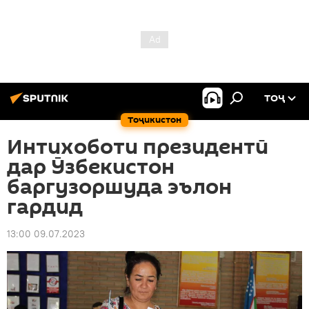
ТОҶ
Тоҷикистон
Интихоботи президентӣ
дар Ӯзбекистон
баргузоршуда эълон
гардид
13:00 09.07.2023