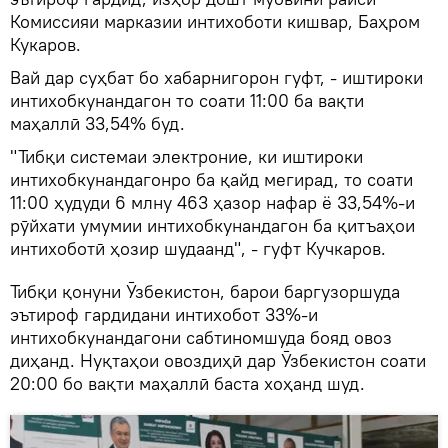
Комиссияи марказии интихоботи кишвар, Баҳром
Кукаров.
Вай дар суҳбат бо хабарнигорон гуфт, - иштироки
интихобкунандагон то соати 11:00 ба вақти
маҳаллӣ 33,54% буд.
"Тибқи системаи электроние, ки иштироки
интихобкунандагонро ба қайд мегирад, то соати
11:00 ҳудуди 6 млну 463 ҳазор нафар ё 33,54%-и
рӯйхати умумии интихобкунандагон ба қитъаҳои
интихоботӣ ҳозир шудаанд", - гуфт Кучкаров.
Тибқи қонуни Ӯзбекистон, барои баргузоршуда
эътироф гардидани интихобот 33%-и
интихобкунандагони сабтиномшуда бояд овоз
диҳанд. Нуқтаҳои овоздиҳӣ дар Ӯзбекистон соати
20:00 бо вақти маҳаллӣ баста хоҳанд шуд.