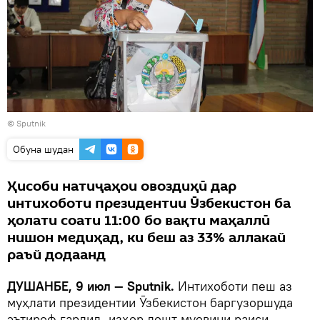
© Sputnik
Обуна шудан
Ҳисоби натиҷаҳои овоздиҳӣ дар
интихоботи президентии Ӯзбекистон ба
ҳолати соати 11:00 бо вақти маҳаллӣ
нишон медиҳад, ки беш аз 33% аллакай
раъй додаанд
ДУШАНБЕ, 9 июл — Sputnik.
Интихоботи пеш аз
муҳлати президентии Ӯзбекистон баргузоршуда
эътироф гардид, изҳор дошт муовини раиси