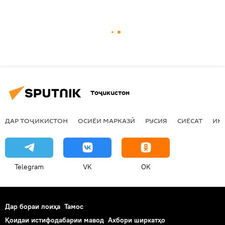
Тоҷикистон
ДАР ТОҶИКИСТОН
ОСИЁИ МАРКАЗӢ
РУСИЯ
СИЁСАТ
ИҚ
Telegram
VK
OK
Дар бораи лоиҳа
Тамос
Қоидаи истифодабарии мавод
Ахбори ширкатҳо