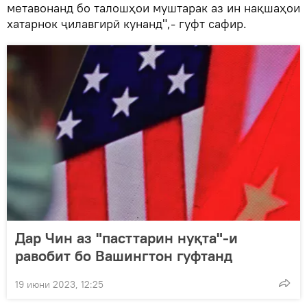
метавонанд бо талошҳои муштарак аз ин нақшаҳои
хатарнок ҷилавгирӣ кунанд",- гуфт сафир.
Дар Чин аз "пасттарин нуқта"-и
равобит бо Вашингтон гуфтанд
19 июни 2023, 12:25