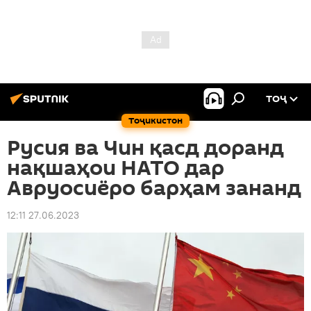
ТОҶ
Тоҷикистон
Русия ва Чин қасд доранд
нақшаҳои НАТО дар
Авруосиёро барҳам зананд
12:11 27.06.2023