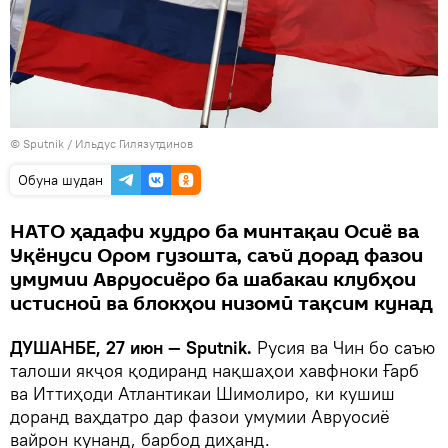
©
Sputnik
/ Ильдус Гилязутдинов
Обуна шудан
НАТО ҳадафи худро ба минтақаи Осиё ва
Уқёнуси Ором гузошта, саъй дорад фазои
умумии Авруосиёро ба шабакаи клубҳои
истисноӣ ва блокҳои низомӣ тақсим кунад
ДУШАНБЕ, 27 июн — Sputnik.
Русия ва Чин бо саъю
талоши якҷоя қодиранд нақшаҳои хавфноки Ғарб
ва Иттиҳоди Атлантикаи Шимолиро, ки кушиш
доранд ваҳдатро дар фазои умумии Авруосиё
вайрон кунанд, барбод диҳанд.