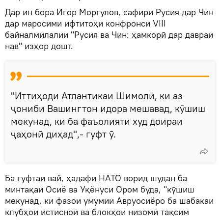
Дар ин бора Игор Моргулов, сафири Русия дар Чин
дар маросими ифтитоҳи конфронси VIII
байналмилалии "Русия ва Чин: ҳамкорӣ дар давраи
нав" изҳор дошт.
"Иттиҳоди Атлантикаи Шимолӣ, ки аз
ҷониби Вашингтон идора мешавад, кӯшиш
мекунад, ки ба фаъолияти худ доираи
ҷаҳонӣ диҳад",- гуфт ӯ.
Ба гуфтаи вай, ҳадафи НАТО ворид шудан ба
минтақаи Осиё ва Уқёнуси Ором буда, "кӯшиш
мекунад, ки фазои умумии Авруосиёро ба шабакаи
клубҳои истисноӣ ва блокҳои низомӣ тақсим