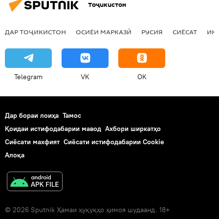
Тоҷикистон
ДАР ТОҶИКИСТОН
ОСИЁИ МАРКАЗӢ
РУСИЯ
СИЁСАТ
ИҚ
Telegram
VK
OK
Дар бораи лоиҳа
Тамос
Қоидаи истифодабарии мавод
Ахбори ширкатҳо
Сиёсати махфият
Сиёсати истифодабарии Cookie
Алоқа
© 2026 Sputnik Ҳамаи ҳуқуқҳо ҳимоя шудаанд. 18+