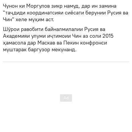
Чунон ки Моргулов зикр намуд, дар ин замина
"таҷдиди координатсияи сиёсати берунии Русия ва
Чин" хеле муҳим аст.
Шӯрои равобити байналмилалии Русия ва
Академияи улуми иҷтимоии Чин аз соли 2015
ҳамасола дар Маскав ва Пекин конфронси
муштарак баргузор мекунанд.