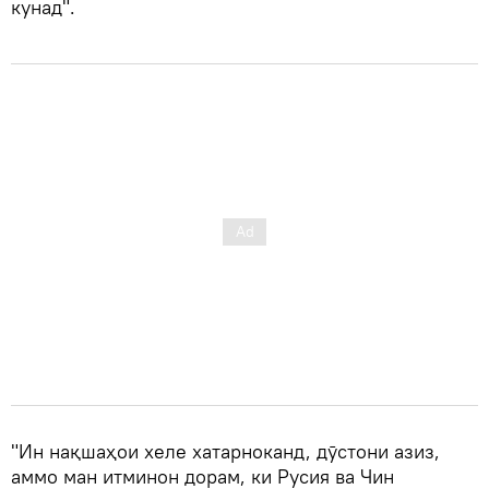
кунад".
"Ин нақшаҳои хеле хатарноканд, дӯстони азиз,
аммо ман итминон дорам, ки Русия ва Чин