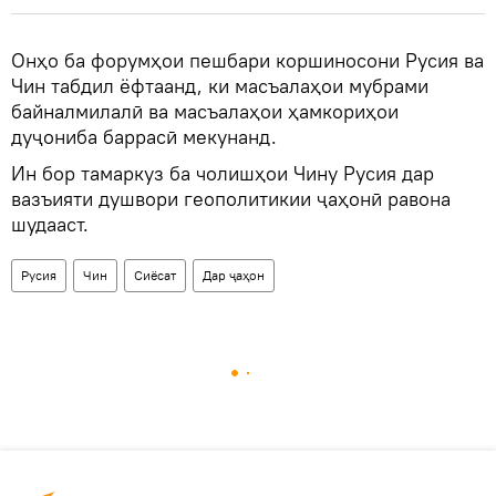
Онҳо ба форумҳои пешбари коршиносони Русия ва
Чин табдил ёфтаанд, ки масъалаҳои мубрами
байналмилалӣ ва масъалаҳои ҳамкориҳои
дуҷониба баррасӣ мекунанд.
Ин бор тамаркуз ба чолишҳои Чину Русия дар
вазъияти душвори геополитикии ҷаҳонӣ равона
шудааст.
Русия
Чин
Сиёсат
Дар ҷаҳон