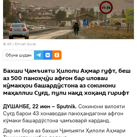
© AP / Emrah Gurel
Обуна шудан
Бахши Ҷамъияти Ҳилоли Аҳмар гуфт, беш
аз 500 паноҳҷӯи афғон бар иловаи
кӯмакҳои башардӯстона аз сокинони
маҳаллии Суғд, пули нақд хоҳанд гирифт
ДУШАНБЕ, 22 июн – Sputnik.
Сокинони вилояти
Суғд барои 43 хонаводаи паноҳандагони афғон
кӯмаки башардӯстона ҷамъоварӣ карданд.
Дар ин бора аз бахши Ҷамъияти Ҳилоли Аҳмари