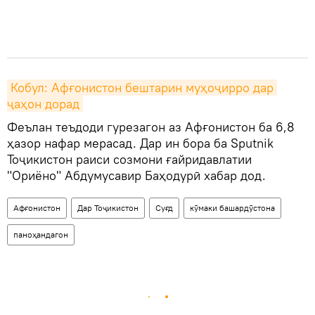
Кобул: Афғонистон бештарин муҳоҷирро дар 
ҷаҳон дорад
Феълан теъдоди гурезагон аз Афғонистон ба 6,8
ҳазор нафар мерасад. Дар ин бора ба Sputnik
Тоҷикистон раиси созмони ғайридавлатии
"Ориёно" Абдумусавир Баҳодурӣ хабар дод.
Афғонистон
Дар Тоҷикистон
Суғд
кӯмаки башардӯстона
паноҳандагон