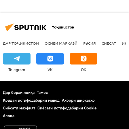
Тоҷикистон
ДАР ТОҶИКИСТОН
ОСИЁИ МАРКАЗӢ
РУСИЯ
СИЁСАТ
ИҚ
Telegram
VK
OK
Дар бораи лоиҳа
Тамос
Қоидаи истифодабарии мавод
Ахбори ширкатҳо
Сиёсати махфият
Сиёсати истифодабарии Cookie
Алоқа