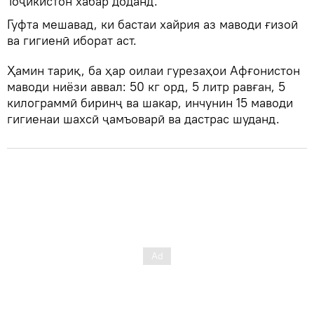
Тоҷикистон хабар доданд.
Гуфта мешавад, ки бастаи хайрия аз маводи ғизоӣ
ва гигиенӣ иборат аст.
Ҳамин тариқ, ба ҳар оилаи гурезаҳои Афғонистон
маводи ниёзи аввал: 50 кг орд, 5 литр равған, 5
килограммӣ биринҷ ва шакар, инчунин 15 маводи
гигиенаи шахсӣ ҷамъоварӣ ва дастрас шуданд.