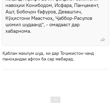
навоҳии Конибодом, Исфара, Панҷакент,
Ашт, Бобоҷон Ғафуров, Деваштич,
Кӯҳистони Маастчоҳ, Ҷаббор-Расулов ​​
шомил шудаанд", - омадааст дар
хабарнома.
Қаблан маълум шуд, ки дар Тоҷикистон чанд
паноҳандаи афғон ба сар мебарад.