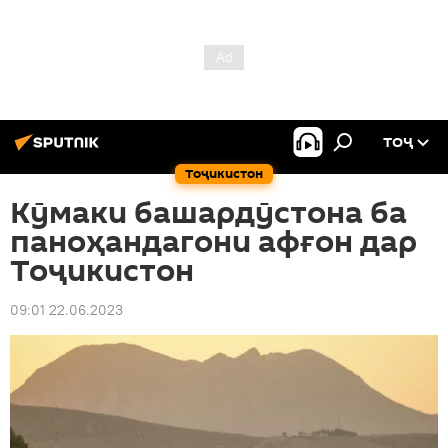
ТОҶ
Тоҷикистон
Кӯмаки башардӯстона ба
паноҳандагони афғон дар
Тоҷикистон
09:01 22.06.2023