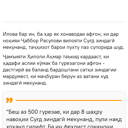
Илова бар ин, ба ҳар як хонаводаи афғон, ки дар
ноҳияи Ҷаббор Расулови вилояти Суғд зиндагӣ
мекунанд, таҷҳизот барои пухту паз супорида шуд.
Ҷамъияти Ҳилоли Аҳмар таъкид кардааст, ки
ҳадафи аслии кӯмак ба гурезагони афғон -
дастгирӣ ва баланд бардоштани сатҳи зиндагии
мардумест, ки маҷбуран берун аз ватани худ
зиндагӣ мекунанд.
"Беш аз 500 гурезае, ки дар 8 шаҳру
навоҳии Суғд зиндагӣ мекунанд, пули нақд
хоҳанд гирифт. Ба ин феҳрист сокинони