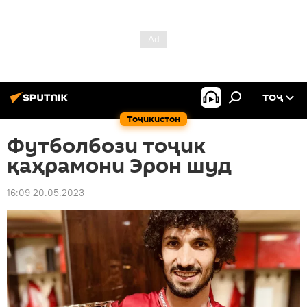
ТОҶ
Тоҷикистон
Футболбози тоҷик
қаҳрамони Эрон шуд
16:09 20.05.2023