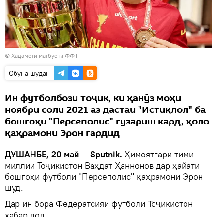
© Хадамоти матбуоти ФФТ
Обуна шудан
Ин футболбози тоҷик, ки ҳанӯз моҳи
ноябри соли 2021 аз дастаи "Истиқлол" ба
бошгоҳи "Персеполис" гузариш кард, ҳоло
қаҳрамони Эрон гардид
ДУШАНБЕ, 20 май — Sputnik.
Ҳимоятгари тими
миллии Тоҷикистон Ваҳдат Ҳаннонов дар ҳайати
бошгоҳи футболи "Персеполис" қаҳрамони Эрон
шуд.
Дар ин бора Федератсияи футболи Тоҷикистон
хабар дод.