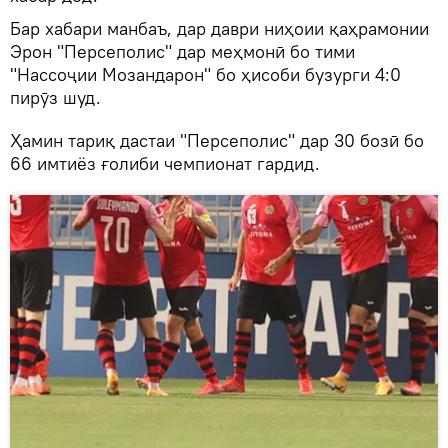
Бар хабари манбаъ, дар даври ниҳоии қаҳрамонии
Эрон "Персеполис" дар меҳмонӣ бо тими
"Нассоҷии Мозандарон" бо ҳисоби бузурги 4:0
пирӯз шуд.
Ҳамин тариқ дастаи "Персеполис" дар 30 бозӣ бо
66 имтиёз ғолиби чемпионат гардид.