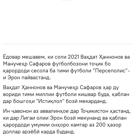
Ёдовар мешавем, ки соли 2021 Ваҳдат Ҳаннонов ва
Манучеҳр Сафаров футболбозони тоҷик бо
қарордоди сесола ба тими футболи “Персеполис”-
и Эрон пайвастанд.
Ваҳдат Ҳаннонов ва Манучеҳр Сафаров ҳар ду
вориди тими миллии футболи кишвар буда, қаблан
дар бошгоҳи "Истиқлол" бозӣ мекарданд.
Ин ҷавонон аз аввалинҳое дар Тоҷикистон ҳастанд,
ки дар Лигаи олии Эрон бозӣ мекунанд ва қаблан
қарордоди умумии онҳоро камтар аз 200 ҳазор
доллар арзёбӣ карда буданд.