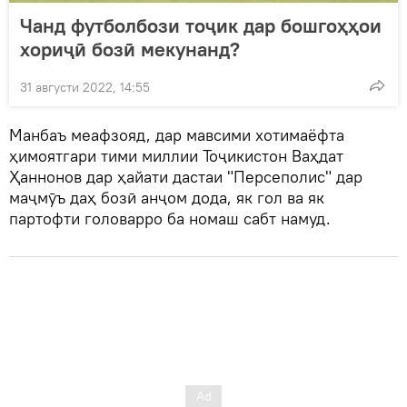
Чанд футболбози тоҷик дар бошгоҳҳои
хориҷӣ бозӣ мекунанд?
31 августи 2022, 14:55
Манбаъ меафзояд, дар мавсими хотимаёфта
ҳимоятгари тими миллии Тоҷикистон Ваҳдат
Ҳаннонов дар ҳайати дастаи "Персеполис" дар
маҷмӯъ даҳ бозӣ анҷом дода, як гол ва як
партофти головарро ба номаш сабт намуд.