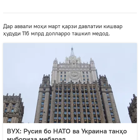
Дар аввали моҳи март қарзи давлатии кишвар
ҳудуди 116 млрд долларро ташкил медод.
ВУХ: Русия бо НАТО ва Украина танҳо
мубориза мебарад