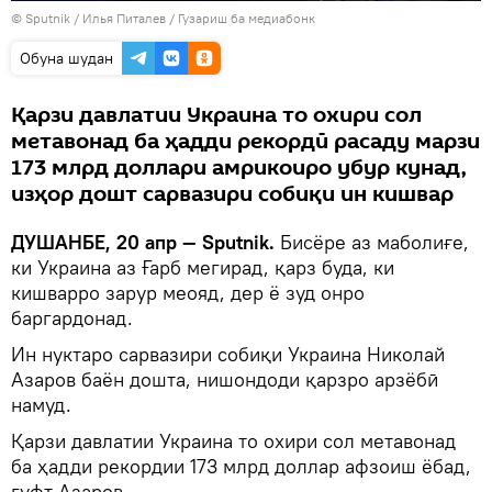
©
Sputnik
/ Илья Питалев
/
Гузариш ба медиабонк
Обуна шудан
Қарзи давлатии Украина то охири сол
метавонад ба ҳадди рекордӣ расаду марзи
173 млрд доллари амрикоиро убур кунад,
изҳор дошт сарвазири собиқи ин кишвар
ДУШАНБЕ, 20 апр — Sputnik.
Бисёре аз маболиғе,
ки Украина аз Ғарб мегирад, қарз буда, ки
кишварро зарур меояд, дер ё зуд онро
баргардонад.
Ин нуктаро сарвазири собиқи Украина Николай
Азаров баён дошта, нишондоди қарзро арзёбӣ
намуд.
Қарзи давлатии Украина то охири сол метавонад
ба ҳадди рекордии 173 млрд доллар афзоиш ёбад,
гуфт Азаров.