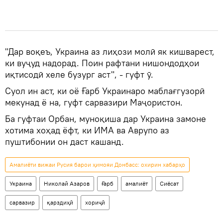
"Дар воқеъ, Украина аз лиҳози молӣ як кишварест,
ки вуҷуд надорад. Поин рафтани нишондодҳои
иқтисодӣ хеле бузург аст", - гуфт ӯ.
Суол ин аст, ки оё Ғарб Украинаро маблағгузорӣ
мекунад ё на, гуфт сарвазири Маҷористон.
Ба гуфтаи Орбан, муноқиша дар Украина замоне
хотима хоҳад ёфт, ки ИМА ва Аврупо аз
пуштибонии он даст кашанд.
Амалиёти вижаи Русия барои ҳимояи Донбасс: охирин хабарҳо
Украина
Николай Азаров
Ғарб
амалиёт
Сиёсат
сарвазир
қарздиҳӣ
хориҷӣ