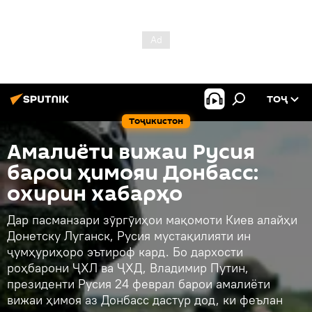
ТОҶ
Тоҷикистон
Амалиёти вижаи Русия
барои ҳимояи Донбасс:
охирин хабарҳо
Дар пасманзари зӯргӯиҳои мақомоти Киев алайҳи
Донетску Луганск, Русия мустақилияти ин
ҷумҳуриҳоро эътироф кард. Бо дархости
роҳбарони ҶХЛ ва ҶХД, Владимир Путин,
президенти Русия 24 феврал барои амалиёти
вижаи ҳимоя аз Донбасс дастур дод, ки феълан