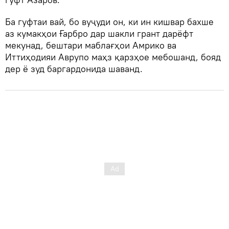
Ба гуфтаи вай, бо вуҷуди он, ки ин кишвар бахше
аз кумакҳои Ғарбро дар шакли грант дарёфт
мекунад, бештари маблағҳои Амрико ва
Иттиҳодияи Аврупо маҳз қарзҳое мебошанд, бояд
дер ё зуд баргардонида шаванд.