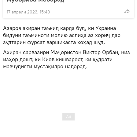
17 апрели 2023, 15:40
Азаров ахиран таъкид карда буд, ки Украина
бидуни таъминоти молию аслиҳа аз хориҷ дар
зудтарин фурсат варшикаста хоҳад шуд.
Ахиран сарвазири Маҷористон Виктор Орбан, низ
изҳор дошт, ки Киев кишварест, ки қудрати
мавҷудияти мустақилро надорад.