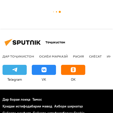
Тоҷикистон
ДАР ТОҶИКИСТОН
ОСИЁИ МАРКАЗӢ
РУСИЯ
СИЁСАТ
ИҚ
Telegram
VK
OK
Дар бораи лоиҳа
Тамос
Қоидаи истифодабарии мавод
Ахбори ширкатҳо
Сиёсати махфият
Сиёсати истифодабарии Cookie