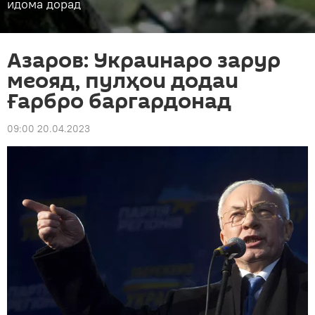
идома дорад
Азаров: Украинаро зарур
меояд, пулҳои додаи
Ғарбро баргардонад
09:00 20.04.2023