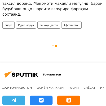
таҳсил доранд. Мақомоти маҳаллӣ мегӯянд, барои
будубоши онҳо шароити заруриро фароҳам
сохтаанд.
Видео
Иди Наврӯз
паноҳандагон
Афғонистон
Тоҷикистон
ДАР ТОҶИКИСТОН
ОСИЁИ МАРКАЗӢ
РУСИЯ
СИЁСАТ
ИҚ