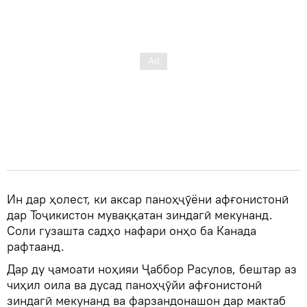
Ин дар ҳолест, ки аксар паноҳҷӯёни афғонистонӣ
дар Тоҷикистон муваққатан зиндагӣ мекунанд.
Соли гузашта садҳо нафари онҳо ба Канада
рафтаанд.
Дар ду ҷамоати ноҳияи Ҷаббор Расулов, бештар аз
чиҳил оила ва дусад паноҳҷӯйи афғонистонӣ
зиндагӣ мекунанд ва фарзандонашон дар мактаб