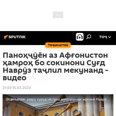
ТОҶ
Тоҷикистон
Паноҳҷӯён аз Афғонистон
ҳамроҳ бо сокинони Суғд
Наврӯз таҷлил мекунанд -
видео
21:09 15.03.2023