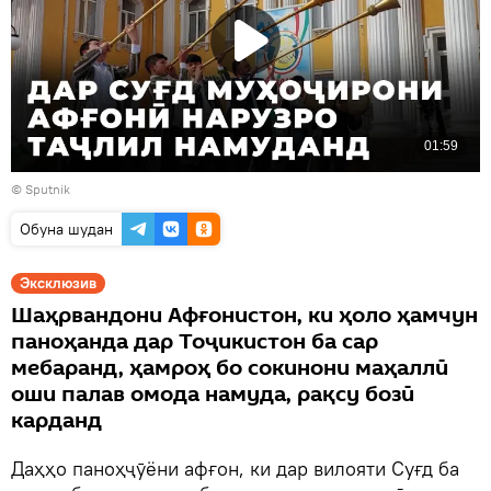
©
Sputnik
Обуна шудан
Эксклюзив
Шаҳрвандони Афғонистон, ки ҳоло ҳамчун
паноҳанда дар Тоҷикистон ба сар
мебаранд, ҳамроҳ бо сокинони маҳаллӣ
оши палав омода намуда, рақсу бозӣ
карданд
Даҳҳо паноҳҷӯёни афғон, ки дар вилояти Суғд ба