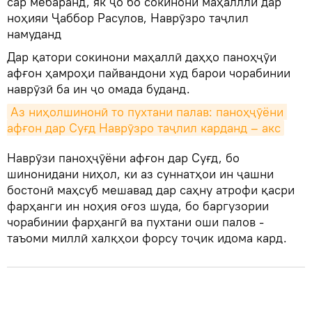
сар мебаранд, як ҷо бо сокинони маҳалллӣ дар
ноҳияи Ҷаббор Расулов, Наврӯзро таҷлил
намуданд
Дар қатори сокинони маҳаллӣ даҳҳо паноҳҷӯи
афғон ҳамроҳи пайвандони худ барои чорабинии
наврӯзӣ ба ин ҷо омада буданд.
Аз ниҳолшинонӣ то пухтани палав: паноҳҷӯёни 
афғон дар Суғд Наврӯзро таҷлил карданд – акс
Наврӯзи паноҳҷӯёни афғон дар Суғд, бо
шинонидани ниҳол, ки аз суннатҳои ин ҷашни
бостонӣ маҳсуб мешавад дар саҳну атрофи қасри
фарҳанги ин ноҳия оғоз шуда, бо баргузории
чорабинии фарҳангӣ ва пухтани оши палов -
таъоми миллӣ халқҳои форсу тоҷик идома кард.