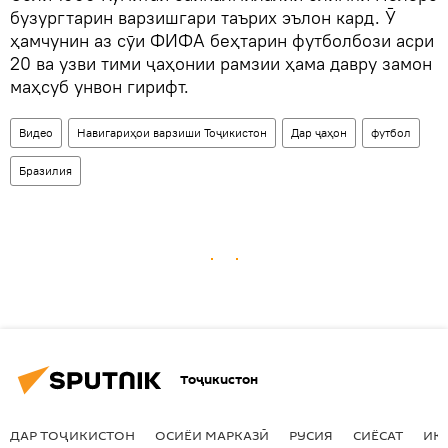
бузургтарин варзишгари таърих эълон кард. Ӯ
ҳамчунин аз сӯи ФИФА беҳтарин футболбози асри
20 ва узви тими ҷаҳонии рамзии ҳама давру замон
маҳсуб унвон гирифт.
Видео
Навигариҳои варзиши Тоҷикистон
Дар ҷаҳон
футбол
Бразилия
Тоҷикистон
ДАР ТОҶИКИСТОН
ОСИЁИ МАРКАЗӢ
РУСИЯ
СИЁСАТ
ИҚ