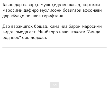
Тавре дар наворҳо мушоҳида мешавад, кортежи
маросими дафнро мухлисони бозигари афсонавӣ
дар кӯчаҳо пешвоз гирифтанд.
Дар варзишгоҳ бошад, ҳама чиз барои маросими
видоъ омода аст. Минбарро навиштаҷоти "Зинда
бод шоҳ" оро додааст.