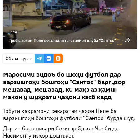
видео
0:14
Гроб с телом Пеле доставили на стадион клуба "Сантос"
Обуна шудан
Маросими видоъ бо Шоҳи футбол дар
варзишгоҳи бошгоҳи "Сантос" баргузор
мешавад, мешавад, ки маҳз аз ҳамин
макон ӯ шуҳрати ҷаҳонӣ касб кард
Тобути қаҳрамони секаратаи ҷаҳон Пеле ба
варзишгоҳи бошгоҳи футболи "Сантос" бурда шуд.
Дар ин бора писари бозигар Эдсон Чолби до
Насименту изҳор доштааст.