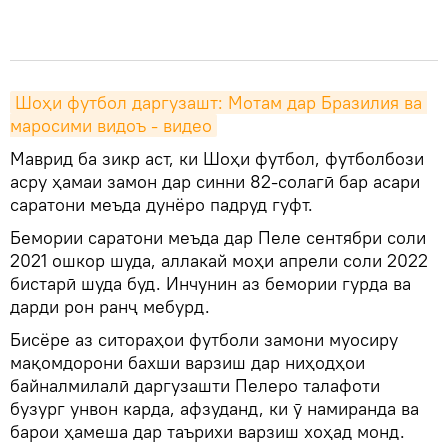
Шоҳи футбол даргузашт: Мотам дар Бразилия ва 
маросими видоъ - видео
Маврид ба зикр аст, ки Шоҳи футбол, футболбози
асру ҳамаи замон дар синни 82-солагӣ бар асари
саратони меъда дунёро падруд гуфт.
Бемории саратони меъда дар Пеле сентябри соли
2021 ошкор шуда, аллакай моҳи апрели соли 2022
бистарӣ шуда буд. Инчунин аз бемории гурда ва
дарди рон ранҷ мебурд.
Бисёре аз ситораҳои футболи замони муосиру
мақомдорони бахши варзиш дар ниҳодҳои
байналмилалӣ даргузашти Пелеро талафоти
бузург унвон карда, афзуданд, ки ӯ намиранда ва
барои ҳамеша дар таърихи варзиш хоҳад монд.