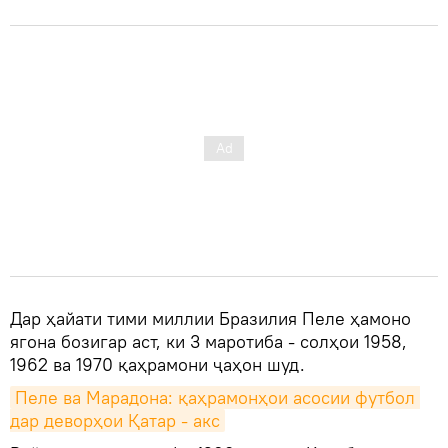
Дар ҳайати тими миллии Бразилия Пеле ҳамоно
ягона бозигар аст, ки 3 маротиба - солҳои 1958,
1962 ва 1970 қаҳрамони ҷаҳон шуд.
Пеле ва Марадона: қаҳрамонҳои асосии футбол 
дар деворҳои Қатар - акс