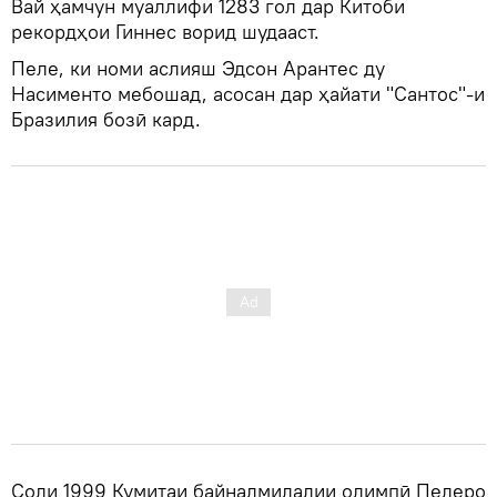
Вай ҳамчун муаллифи 1283 гол дар Китоби
рекордҳои Гиннес ворид шудааст.
Пеле, ки номи аслияш Эдсон Арантес ду
Насименто мебошад, асосан дар ҳайати "Сантос"-и
Бразилия бозӣ кард.
Соли 1999 Кумитаи байналмилалии олимпӣ Пелеро