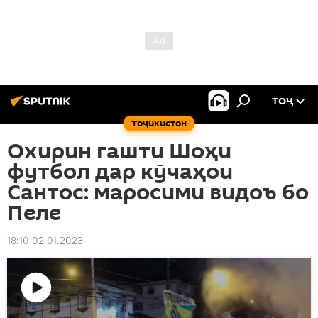
ТОҶ
Тоҷикистон
Охирин гашти Шоҳи
футбол дар кӯчаҳои
Сантос: маросими видоъ бо
Пеле
18:10 02.01.2023
Пахши