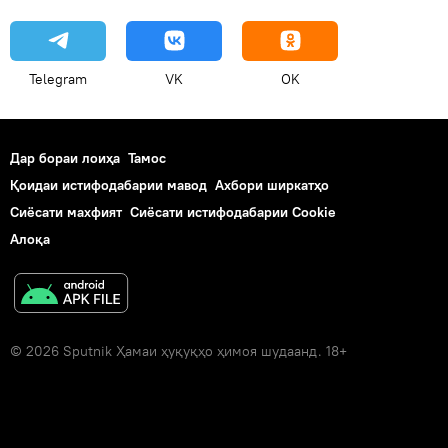
Telegram
VK
OK
Дар бораи лоиҳа
Тамос
Қоидаи истифодабарии мавод
Ахбори ширкатҳо
Сиёсати махфият
Сиёсати истифодабарии Cookie
Алоқа
© 2026 Sputnik Ҳамаи ҳуқуқҳо ҳимоя шудаанд. 18+