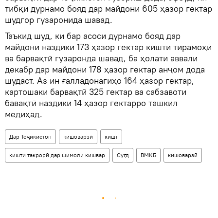
тибқи дурнамо бояд дар майдони 605 ҳазор гектар
шудгор гузаронида шавад.
Таъкид шуд, ки бар асоси дурнамо бояд дар
майдони наздики 173 ҳазор гектар кишти тирамоҳӣ
ва барвақтӣ гузаронда шавад, ба ҳолати аввали
декабр дар майдони 178 ҳазор гектар анҷом дода
шудаст. Аз ин ғалладонагиҳо 164 ҳазор гектар,
картошаки барвақтӣ 325 гектар ва сабзавоти
бавақтӣ наздики 14 ҳазор гектарро ташкил
медиҳад.
Дар Тоҷикистон
кишоварзӣ
кишт
кишти такрорӣ дар шимоли кишвар
Суғд
ВМКБ
кишоварзӣ