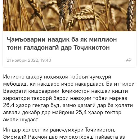
Ҷамъоварии наздик ба як миллион
тонн ғаладонагӣ дар Тоҷикистон
21 ноябри 2022, 19:40
Истисно шаҳру ноҳияҳои тобеъи ҷумҳурӣ
мебошад, ки нақшаро иҷро накардааст. Ба иттилои
Вазорати кишоварзии Тоҷикистон нақшаи кишти
зироатҳои такрорӣ барои навоҳии тобеи марказ
26,4 ҳазор гектар буд, аммо ҳамагӣ дар ба ҳолати
аввали декабр дар майдони 25,4 ҳазор гектар
амалӣ шудаст.
Ин дар ҳолест, ки раисҷумҳури Тоҷикистон,
Эмомалӣ Раҳмон дар мулоқотҳояш пайваста аз