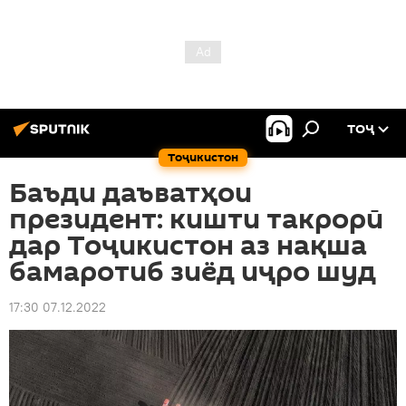
ТОҶ
Тоҷикистон
Баъди даъватҳои
президент: кишти такрорӣ
дар Тоҷикистон аз нақша
бамаротиб зиёд иҷро шуд
17:30 07.12.2022