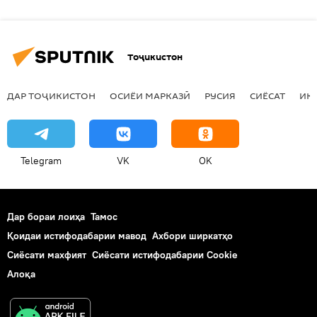
Тоҷикистон
ДАР ТОҶИКИСТОН
ОСИЁИ МАРКАЗӢ
РУСИЯ
СИЁСАТ
ИҚ
Telegram
VK
OK
Дар бораи лоиҳа
Тамос
Қоидаи истифодабарии мавод
Ахбори ширкатҳо
Сиёсати махфият
Сиёсати истифодабарии Cookie
Алоқа