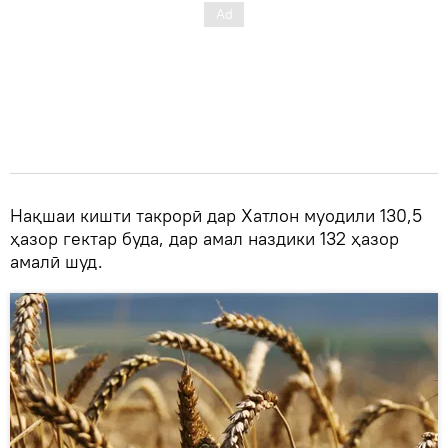
Нақшаи кишти такрорӣ дар Хатлон муодили 130,5
ҳазор гектар буда, дар амал наздики 132 ҳазор
амалӣ шуд.