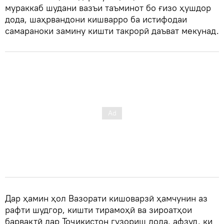
мураккаб шудани вазъи таъминот бо ғизо ҳушдор
дода, шаҳрвандони кишварро ба истифодаи
самараноки замину кишти такрорӣ даъват мекунад.
Дар ҳамин ҳол Вазорати кишоварзӣ ҳамчунин аз
рафти шудгор, кишти тирамоҳӣ ва зироатҳои
барвақтӣ дар Тоҷикистон гузориш дода, афзуд, ки