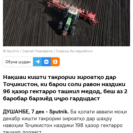
©
Sputnik
/ Сергей Пивоваров
/
Гузариш ба медиабонк
Обуна шудан
Нақшаи кишти такрории зироатҳо дар
Тоҷикистон, ки барои соли равон наздики
96 ҳазор гектарро ташкил медод, беш аз 2
баробар барзиёд иҷро гардидаст
ДУШАНБЕ, 7 дек - Sputnik.
Ба ҳолати аввали моҳи
декабр кишти такрории зироатҳо дар шаҳру
навоҳии Тоҷикистон наздики 198 ҳазор гектарро
ташкил додааст.