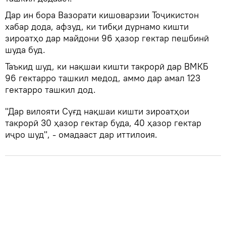
Дар ин бора Вазорати кишоварзии Тоҷикистон
хабар дода, афзуд, ки тибқи дурнамо кишти
зироатҳо дар майдони 96 ҳазор гектар пешбинӣ
шуда буд.
Таъкид шуд, ки нақшаи кишти такрорӣ дар ВМКБ
96 гектарро ташкил медод, аммо дар амал 123
гектарро ташкил дод.
"Дар вилояти Суғд нақшаи кишти зироатҳои
такрорӣ 30 ҳазор гектар буда, 40 ҳазор гектар
иҷро шуд", - омадааст дар иттилоия.