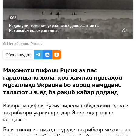
0:12
Кадры уничтожения украинских диверсантов на
Каховском водохранилище
© Минобороны России
Обуна шудан
Мақомоти дифоии Русия аз пас
гардондани ҳолатҳои ҳамлаи қувваҳои
мусаллаҳи Украина бо ворид намудани
талафоти зиёд ба рақиб хабар доданд
Вазорати дифои Русия видеои нобудсозии гуруҳи
тахрибкори украиниро дар Энергодар нашр
кардааст.
Ба иттилои ин ниҳод, гуруҳи тахрибкор мехост, аз