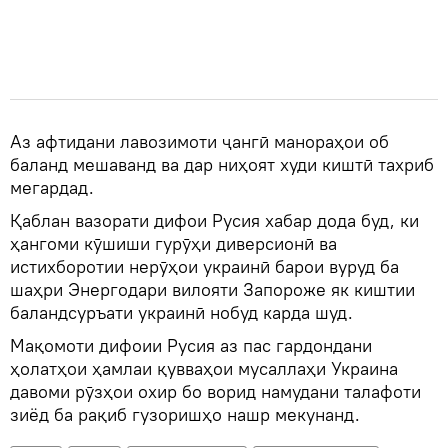
Аз афтидани лавозимоти ҷангӣ манораҳои об
баланд мешаванд ва дар ниҳоят худи киштӣ тахриб
мегардад.
Қаблан вазорати дифои Русия хабар дода буд, ки
ҳангоми кӯшиши гурӯҳи диверсионӣ ва
истихборотии нерӯҳои украинӣ барои вуруд ба
шаҳри Энергодари вилояти Запороже як киштии
баландсуръати украинӣ нобуд карда шуд.
Мақомоти дифоии Русия аз пас гардондани
ҳолатҳои ҳамлаи қувваҳои мусаллаҳи Украина
давоми рӯзҳои охир бо ворид намудани талафоти
зиёд ба рақиб гузоришҳо нашр мекунанд.