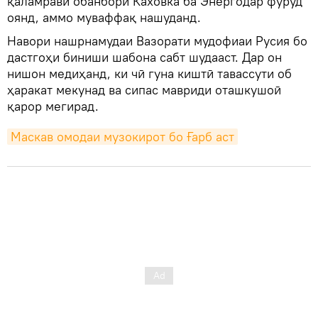
қаламрави обанбори Каховка ба Энергодар фуруд
оянд, аммо муваффақ нашуданд.
Навори нашрнамудаи Вазорати мудофиаи Русия бо
дастгоҳи биниши шабона сабт шудааст. Дар он
нишон медиҳанд, ки чӣ гуна киштӣ тавассути об
ҳаракат мекунад ва сипас мавриди оташкушоӣ
қарор мегирад.
Маскав омодаи музокирот бо Ғарб аст