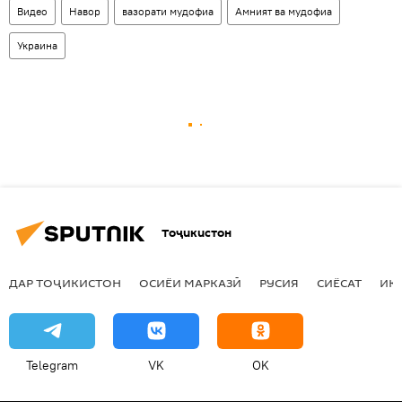
Видео
Навор
вазорати мудофиа
Амният ва мудофиа
Украина
Тоҷикистон
ДАР ТОҶИКИСТОН
ОСИЁИ МАРКАЗӢ
РУСИЯ
СИЁСАТ
ИҚ
Telegram
VK
OK