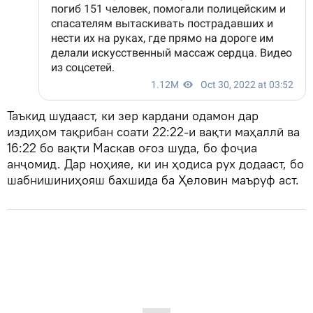
Таъкид шудааст, ки зер кардани одамон дар
издиҳом тақрибан соати 22:22-и вақти маҳаллӣ ва
16:22 бо вақти Маскав оғоз шуда, бо фоҷиа
анҷомид. Дар ноҳияе, ки ин ҳодиса рух додааст, бо
шабнишиниҳояш бахшида ба Ҳеловин маъруф аст.