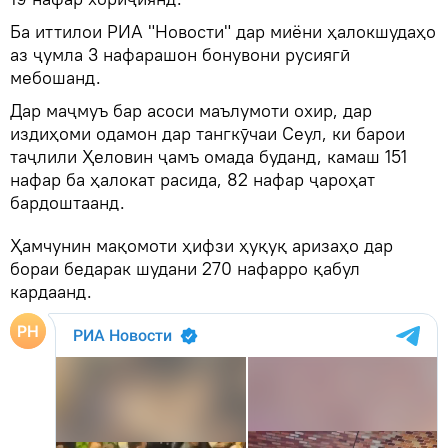
Ба иттилои РИА "Новости" дар миёни ҳалокшудаҳо
аз ҷумла 3 нафарашон бонувони русиягӣ
мебошанд.
Дар маҷмуъ бар асоси маълумоти охир, дар
издиҳоми одамон дар тангкӯчаи Сеул, ки барои
таҷлили Ҳеловин ҷамъ омада буданд, камаш 151
нафар ба ҳалокат расида, 82 нафар ҷароҳат
бардоштаанд.
Ҳамчунин мақомоти ҳифзи ҳуқуқ аризаҳо дар
бораи бедарак шудани 270 нафарро қабул
кардаанд.