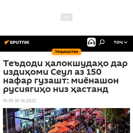
ТОҶ
Тоҷикистон
Теъдоди ҳалокшудаҳо дар
издиҳоми Сеул аз 150
нафар гузашт: миёнашон
русиягиҳо низ ҳастанд
10:30 30.10.2022