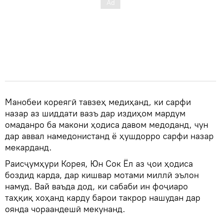
Манобеи кореягӣ тавзеҳ медиҳанд, ки сарфи
назар аз шиддати вазъ дар издиҳом мардум
омаданро ба макони ҳодиса давом медоданд, чун
дар аввал намедонистанд ё ҳушдорро сарфи назар
мекарданд.
Раисҷумҳури Корея, Юн Сок Ёл аз ҷои ҳодиса
боздид карда, дар кишвар мотами миллӣ эълон
намуд. Вай ваъда дод, ки сабаби ин фоҷиаро
таҳқиқ хоҳанд карду барои такрор нашудан дар
оянда чораандешӣ мекунанд.