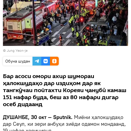
© Jung Yeon-je
Обуна шудан
Бар асоси омори ахир шумораи
ҳалокшудаҳо дар издиҳом дар як
тангкӯчаи пойтахти Кореяи ҷанубӣ камаш
151 нафар буда, беш аз 80 нафари дигар
осеб дидаанд
ДУШАНБЕ, 30 окт — Sputnik.
Миёни ҳалокшудаҳо
дар Сеул, ки зери анбуҳи зиёди одамон мондаанд,
19 нафар хориҷиянд.