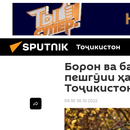
Тоҷикистон
Борон ва б
пешгӯии ҳа
Тоҷикисто
09:30 30.10.2022