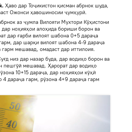
k.
Ҳаво дар Тоҷикистон қисман абрнок шуда,
ааст Ожонси ҳавошиносии ҷумҳурӣ.
абрнок аз ҷумла Вилояти Мухтори Кӯҳистони
 дар ноҳияҳои алоҳида бориши борон ва
ат дар ғарби вилоят шабона 0+5 дараҷа
 гарм, дар шарқи вилоят шабона 4-9 дараҷа
а гарм мешавад, омадаст дар иттилоия.
уғд низ дар назар буда, дар водиҳо борон ва
н пешгӯӣ мешавад. Ҳарорат дар водиҳо
рӯзона 10+15 дараҷа, дар ноҳияҳои кӯҳӣ
о 4 дараҷа гарм, рӯзона 4+9 дараҷа гарм