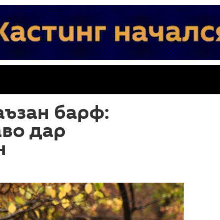
аъзан барф:
во дар
н