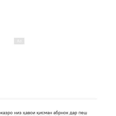
казро низ ҳавои қисман абрнок дар пеш