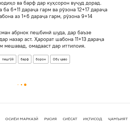
водиҳо ва барф дар куҳсорон вуҷуд дорад.
 ба 6+11 дараҷа гарм ва рӯзона 12+17 дараҷа
абона аз 1+6 дараҷа гарм, рӯзона 9+14
сман абрнок пешбинӣ шуда, дар баъзе
ар назар аст. Ҳарорат шабона 11+13 дараҷа
рм мешавад, омадааст дар иттилоия.
пешгӯӣ
барф
борон
Обу ҳаво
ОСИЁИ МАРКАЗӢ
РУСИЯ
СИЁСАТ
ИҚТИСОД
ҶАМЪИЯТ