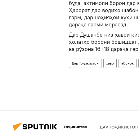
буда, эҳтимоли борон дар 
Ҳарорат дар водиҳо шабона
гарм, дар ноҳияҳои кӯҳӣ ш
дараҷа гармӣ мерасад.
Дар Душанбе низ ҳавои қи
ҳолатҳо борони бошиддат д
ва рӯзона 16+18 дараҷа га
Дар Тоҷикистон
ҳаво
абрнок
Тоҷикистон
ДАР ТОҶИКИСТОН