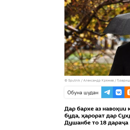
©
Sputnik
/ Александр Кряжев
/
Гузариш
Обуна шудан
Дар бархе аз навоҳии 
буда, ҳарорат дар Сухд
Душанбе то 18 дараҷа