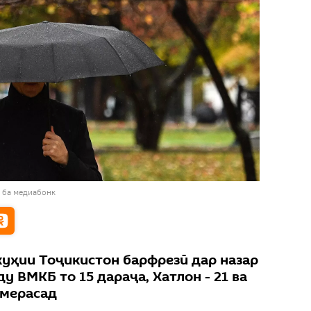
 ба медиабонк
куҳии Тоҷикистон барфрезӣ дар назар
у ВМКБ то 15 дараҷа, Хатлон - 21 ва
 мерасад