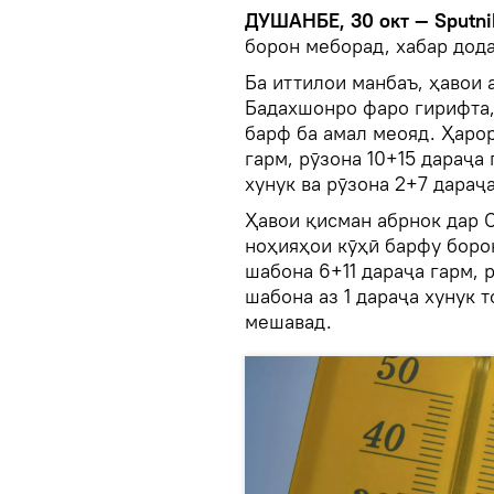
ДУШАНБЕ, 30 окт — Sputni
борон меборад, хабар дод
Ба иттилои манбаъ, ҳавои 
Бадахшонро фаро гирифта,
барф ба амал меояд. Ҳарор
гарм, рӯзона 10+15 дараҷа
хунук ва рӯзона 2+7 дараҷ
Ҳавои қисман абрнок дар С
ноҳияҳои кӯҳӣ барфу боро
шабона 6+11 дараҷа гарм, 
шабона аз 1 дараҷа хунук т
мешавад.