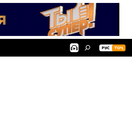
РУС
ТОҶ