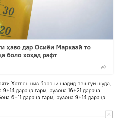
ти ҳаво дар Осиёи Марказӣ то
ҷа боло хоҳад рафт
ояти Хатлон низ борони шадид пешгӯӣ шуда,
 9+14 дараҷа гарм, рӯзона 16+21 дараҷа
она 6+11 дараҷа гарм, рӯзона 9+14 дараҷа