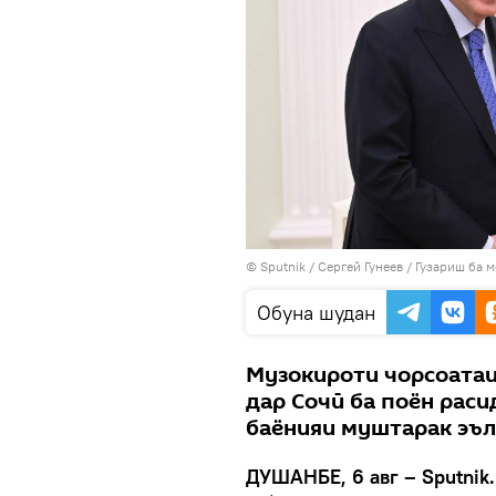
©
Sputnik
/ Сергей Гунеев
/
Гузариш ба 
Обуна шудан
Музокироти чорсоатаи
дар Сочӣ ба поён раси
баёнияи муштарак эъл
ДУШАНБЕ, 6 авг – Sputnik