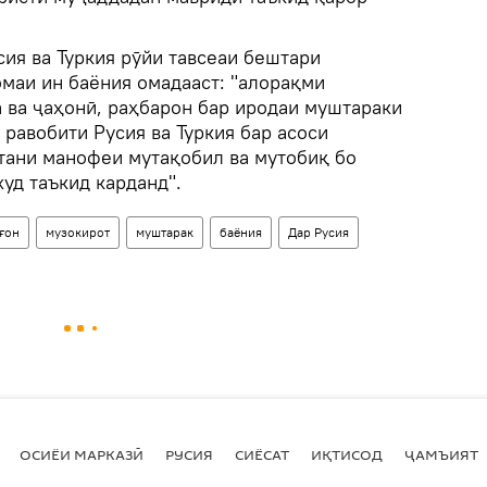
ия ва Туркия рӯйи тавсеаи бештари
омаи ин баёния омадааст: "алорақми
 ва ҷаҳонӣ, раҳбарон бар иродаи муштараки
 равобити Русия ва Туркия бар асоси
тани манофеи мутақобил ва мутобиқ бо
уд таъкид карданд".
ғон
музокирот
муштарак
баёния
Дар Русия
ОСИЁИ МАРКАЗӢ
РУСИЯ
СИЁСАТ
ИҚТИСОД
ҶАМЪИЯТ