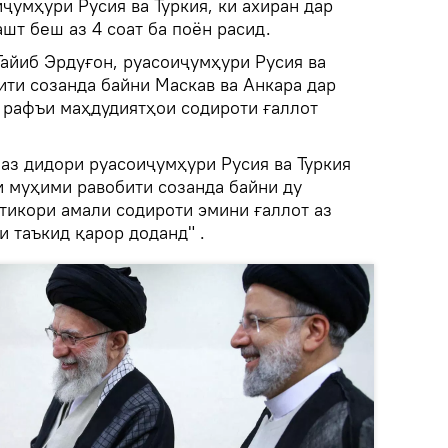
иҷумҳури Русия ва Туркия, ки ахиран дар
ашт беш аз 4 соат ба поён расид.
Тайиб Эрдуғон, руасоиҷумҳури Русия ва
ити созанда байни Маскав ва Анкара дар
рафъи маҳдудиятҳои содироти ғаллот
аз дидори руасоиҷумҳури Русия ва Туркия
и муҳими равобити созанда байни ду
тикори амали содироти эмини ғаллот аз
 таъкид қарор доданд" .