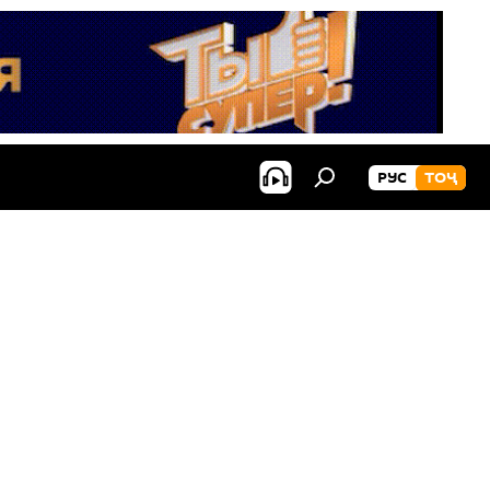
РУС
ТОҶ