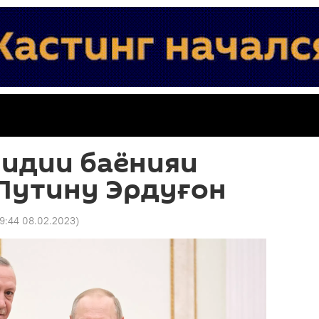
лидии баёнияи
Путину Эрдуғон
19:44 08.02.2023
)