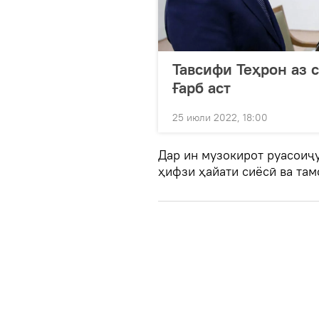
Тавсифи Теҳрон аз 
Ғарб аст
25 июли 2022, 18:00
Дар ин музокирот руасоиҷу
ҳифзи ҳайати сиёсӣ ва там