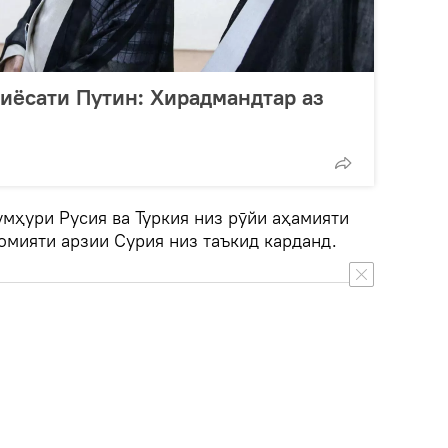
сиёсати Путин: Хирадмандтар аз
мҳури Русия ва Туркия низ рӯйи аҳамияти
омияти арзии Сурия низ таъкид карданд.