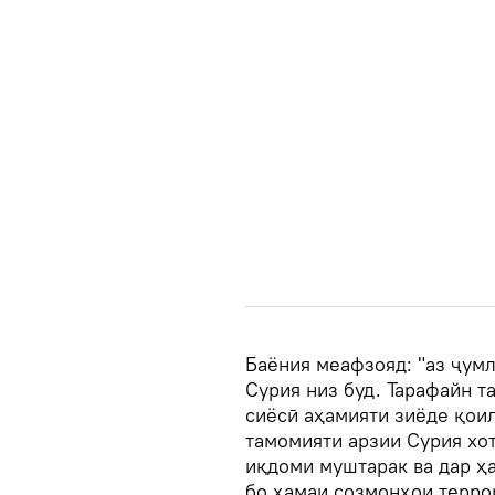
Баёния меафзояд: "аз ҷум
Сурия низ буд. Тарафайн т
сиёсӣ аҳамияти зиёде қоил
тамомияти арзии Сурия хо
иқдоми муштарак ва дар ҳ
бо ҳамаи созмонҳои терро