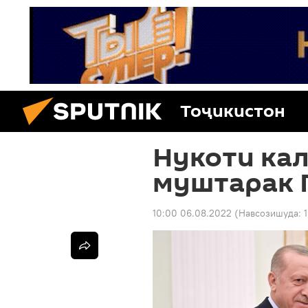
Тоҷикистон
Нукоти ка
муштарак 
10:00 06.08.2022
(Навсозишуда: