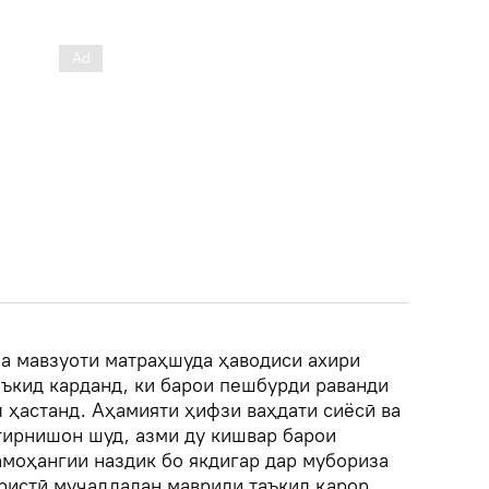
ла мавзуоти матраҳшуда ҳаводиси ахири
аъкид карданд, ки барои пешбурди раванди
 ҳастанд. Аҳамияти ҳифзи ваҳдати сиёсӣ ва
тирнишон шуд, азми ду кишвар барои
амоҳангии наздик бо якдигар дар мубориза
ристӣ муҷаддадан мавриди таъкид қарор