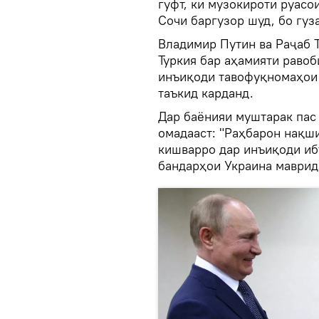
гуфт, ки музокироти руасо
Сочи баргузор шуд, бо гуз
Владимир Путин ва Раҷаб 
Туркия бар аҳамияти равоб
инъиқоди тавофуқномаҳои 
таъкид карданд.
Дар баёнияи муштарак пас 
омадааст: "Раҳбарон нақш
кишварро дар инъиқоди иб
бандарҳои Украина мавриди