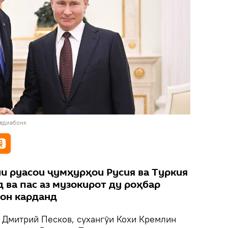
медиабонк
и руасои ҷумҳурҳои Русия ва Туркия
д ва пас аз музокирот ду роҳбар
он карданд
.
Дмитрий Песков, сухангӯи Кохи Кремлин