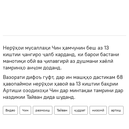
Нерӯҳои мусаллаҳи Чин ҳамчунин беш аз 13
киштии ҷангиро ҷалб карданд, ки барои бастани
манотиқи обӣ ва ҷилавгирӣ аз душмани хаёлӣ
тамринҳо анҷом доданд.
Вазорати дифоъ гуфт, дар ин машқҳо дастикам 68
ҳавопаймои нерӯҳои ҳавоӣ ва 13 киштии баҳрии
Артиши озодихоҳи Чин дар минтақаи тамрини дар
наздикии Тайван дида шуданд.
Видео
Чин
размоиш
Тайван
қудрат
низомӣ
артиш