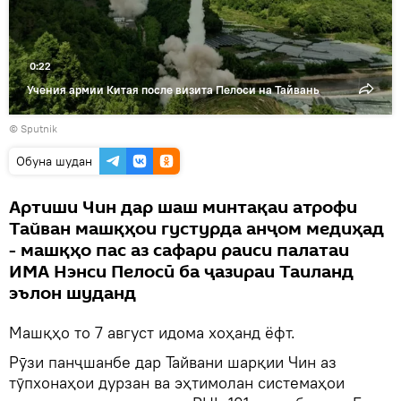
0:22
Учения армии Китая после визита Пелоси на Тайвань
© Sputnik
Обуна шудан
Артиши Чин дар шаш минтақаи атрофи
Тайван машқҳои густурда анҷом медиҳад
- машқҳо пас аз сафари раиси палатаи
ИМА Нэнси Пелосӣ ба ҷазираи Таиланд
эълон шуданд
Машқҳо то 7 август идома хоҳанд ёфт.
Рӯзи панҷшанбе дар Тайвани шарқии Чин аз
тӯпхонаҳои дурзан ва эҳтимолан системаҳои