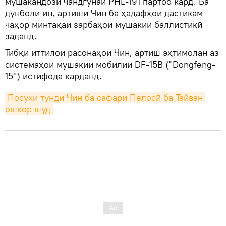
мушакандози чандгунаи PHL-191 партоб кард. Ба
дунболи ин, артиши Чин ба ҳадафҳои дастикам
чаҳор минтақаи зарбаҳои мушакии баллистикӣ
заданд.
Тибқи иттилои расонаҳои Чин, артиш эҳтимолан аз
системаҳои мушакии мобилии DF-15B ("Dongfeng-
15") истифода карданд.
Посухи тунди Чин ба сафари Пелосӣ ба Тайван 
ошкор шуд