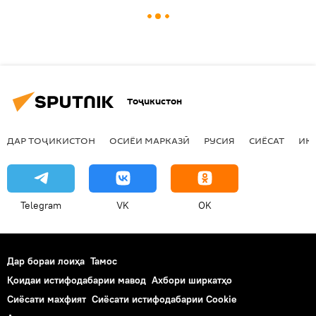
Тоҷикистон
ДАР ТОҶИКИСТОН
ОСИЁИ МАРКАЗӢ
РУСИЯ
СИЁСАТ
ИҚ
Telegram
VK
OK
Дар бораи лоиҳа
Тамос
Қоидаи истифодабарии мавод
Ахбори ширкатҳо
Сиёсати махфият
Сиёсати истифодабарии Cookie