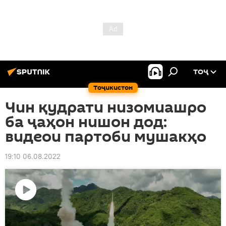
ТОҶ
Тоҷикистон
Чин қудрати низомиашро
ба ҷаҳон нишон дод:
видеои партоби мушакҳо
19:10 06.08.2022
Пахши
видео