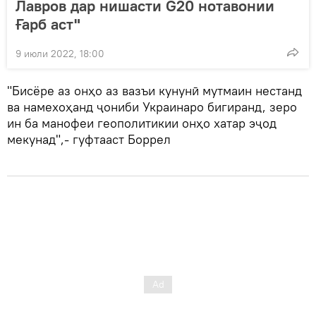
Лавров дар нишасти G20 нотавонии
Ғарб аст"
9 июли 2022, 18:00
"Бисёре аз онҳо аз вазъи кунунӣ мутмаин нестанд
ва намехоҳанд ҷониби Украинаро бигиранд, зеро
ин ба манофеи геополитикии онҳо хатар эҷод
мекунад",- гуфтааст Боррел