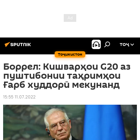
ТОҶ
Тоҷикистон
Боррел: Кишварҳои G20 аз
пуштибонии таҳримҳои
Ғарб худдорӣ мекунанд
15:55 11.07.2022