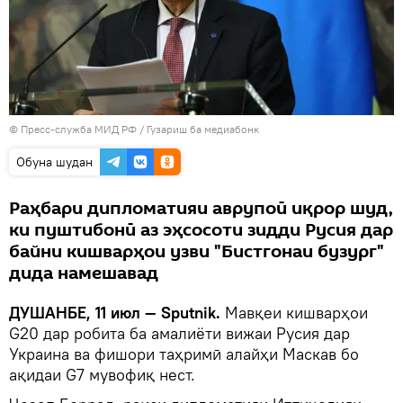
© Пресс-служба МИД РФ
/
Гузариш ба медиабонк
Обуна шудан
Раҳбари дипломатияи аврупоӣ иқрор шуд,
ки пуштибонӣ аз эҳсосоти зидди Русия дар
байни кишварҳои узви "Бистгонаи бузург"
дида намешавад
ДУШАНБЕ, 11 июл — Sputnik.
Мавқеи кишварҳои
G20 дар робита ба амалиёти вижаи Русия дар
Украина ва фишори таҳримӣ алайҳи Маскав бо
ақидаи G7 мувофиқ нест.