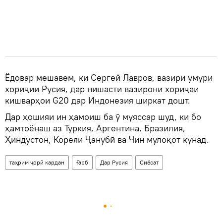
Ёдовар мешавем, ки Сергей Лавров, вазири умури
хориҷии Русия, дар нишасти вазирони хориҷаи
кишварҳои G20 дар Индонезия ширкат дошт.
Дар ҳошияи ин ҳамоиш ба ӯ муяссар шуд, ки бо
ҳамтоёнаш аз Туркия, Аргентина, Бразилия,
Ҳиндустон, Кореяи Ҷанубӣ ва Чин мулоқот кунад.
таҳрим ҷорӣ кардан
Ғарб
Дар Русия
Сиёсат