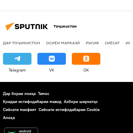
Тоҷикистон
ДАР ТОҶИКИСТОН
ОСИЁИ МАРКАЗӢ
РУСИЯ
СИЁСАТ
ИҚ
Telegram
VK
OK
Дар бораи лоиҳа
Тамос
Қоидаи истифодабарии мавод
Ахбори ширкатҳо
Сиёсати махфият
Сиёсати истифодабарии Cookie
Алоқа