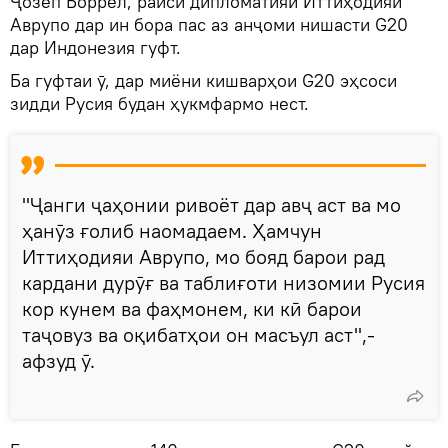
Ҷозеп Боррел, раиси дипломатияи Иттиҳодияи
Аврупо дар ин бора пас аз анҷоми нишасти G20
дар Индонезия гуфт.
Ба гуфтаи ӯ, дар миёни кишварҳои G20 эҳсоси
зидди Русия будан ҳукмфармо нест.
"Ҷанги ҷаҳонии ривоёт дар авҷ аст ва мо
ҳанӯз ғолиб наомадаем. Ҳамчун
Иттиҳодияи Аврупо, мо бояд барои рад
кардани дурӯғ ва таблиғоти низомии Русия
кор кунем ва фаҳмонем, ки кӣ барои
таҷовуз ва оқибатҳои он масъул аст",-
афзуд ӯ.