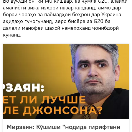
Бо вуҷуди он, ки 140 кишвар, аз ҷумла G20, алайҳи
амалиёти вижа изҳори назар карданд, аммо дар
бораи чораҳо ва паёмадҳои бeҳрон дар Украина
ақидаҳо гуногунанд, зеро бисёре аз G20 ба
далели манофеи шахсӣ намехоҳанд ҷонибдорӣ
кунанд.
Мирзаян: Кӯшиши "нодида гирифтани