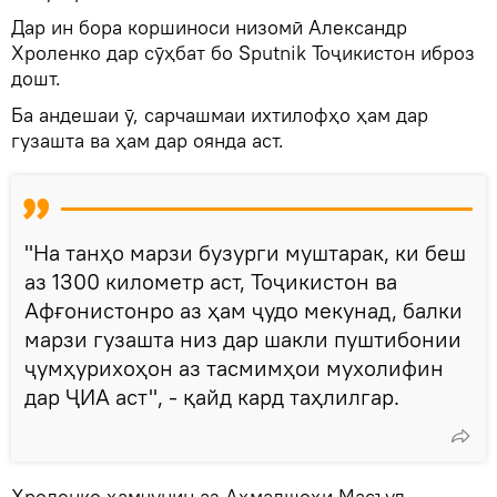
Дар ин бора коршиноси низомӣ Александр
Хроленко дар сӯҳбат бо Sputnik Тоҷикистон иброз
дошт.
Ба андешаи ӯ, сарчашмаи ихтилофҳо ҳам дар
гузашта ва ҳам дар оянда аст.
"На танҳо марзи бузурги муштарак, ки беш
аз 1300 километр аст, Тоҷикистон ва
Афғонистонро аз ҳам ҷудо мекунад, балки
марзи гузашта низ дар шакли пуштибонии
ҷумҳурихоҳон аз тасмимҳои мухолифин
дар ҶИА аст", - қайд кард таҳлилгар.
Хроленко ҳамчунин аз Аҳмадшоҳи Масъуд,