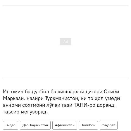
Ин омил ба дунбол ба кишварҳои дигари Осиёи
Марказӣ, назири Туркманистон, ки то ҳол умеди
анҷоми сохтмони лӯлаи гази ТАПИ-ро доранд,
таъсир мегузорад.
Видео
Дар Тоҷикистон
Афғонистон
Толибон
тиҷорат