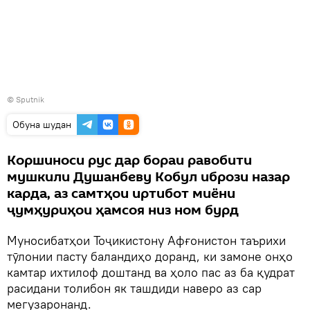
©
Sputnik
Обуна шудан
Коршиноси рус дар бораи равобити
мушкили Душанбеву Кобул ибрози назар
карда, аз самтҳои иртибот миёни
ҷумҳуриҳои ҳамсоя низ ном бурд
Муносибатҳои Тоҷикистону Афғонистон таърихи
тӯлонии пасту баландиҳо доранд, ки замоне онҳо
камтар ихтилоф доштанд ва ҳоло пас аз ба қудрат
расидани толибон як ташдиди наверо аз сар
мегузаронанд.