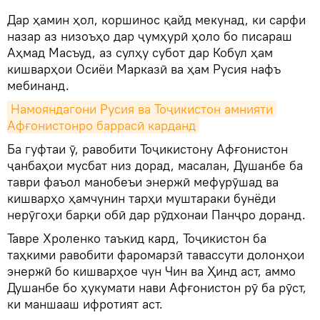
Дар ҳамин ҳол, коршинос қайд мекунад, ки сарфи
назар аз низоъҳо дар ҷумҳурӣ ҳоло бо писараш
Аҳмад Масъуд, аз сулҳу субот дар Кобул ҳам
кишварҳои Осиёи Марказӣ ва ҳам Русия нафъ
мебинанд.
Намояндагони Русия ва Тоҷикистон амнияти 
Афғонистонро баррасӣ карданд
Ба гуфтаи ӯ, равобити Тоҷикистону Афғонистон
ҷанбаҳои мусбат низ дорад, масалан, Душанбе ба
таври фаъол манобеъи энержӣ мефурӯшад ва
кишварҳо ҳамчунин тарҳи муштараки бунёди
нерӯгоҳи барқи обӣ дар рӯдхонаи Панҷро доранд.
Тавре Хроленко таъкид кард, Тоҷикистон ба
таҳкими равобити фаромарзӣ тавассути долонҳои
энержӣ бо кишварҳое чун Чин ва Ҳинд аст, аммо
Душанбе бо ҳукумати нави Афғонистон рӯ ба рӯст,
ки маншааш ифротият аст.