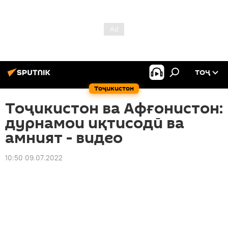
ТОҶ
Тоҷикистон
Тоҷикистон ва Афғонистон:
дурнамои иқтисодӣ ва
амният - видео
10:50 09.07.2022