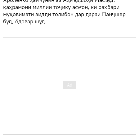
қаҳрамони миллии тоҷику афғон, ки раҳбари
муқовимати зидди толибон дар дараи Панҷшер
буд, ёдовар шуд.