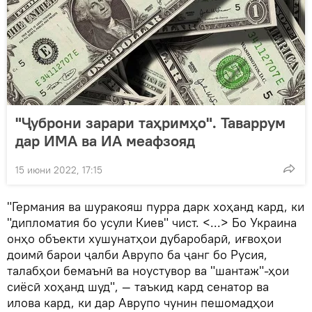
"Ҷуброни зарари таҳримҳо". Таваррум
дар ИМА ва ИА меафзояд
15 июни 2022, 17:15
"Германия ва шуракояш пурра дарк хоҳанд кард, ки
"дипломатия бо усули Киев" чист. <...> Бо Украина
онҳо объекти хушунатҳои дубаробарӣ, иғвоҳои
доимӣ барои ҷалби Аврупо ба ҷанг бо Русия,
талабҳои бемаънӣ ва ноустувор ва "шантаж"-ҳои
сиёсӣ хоҳанд шуд", — таъкид кард сенатор ва
илова кард, ки дар Аврупо чунин пешомадҳои