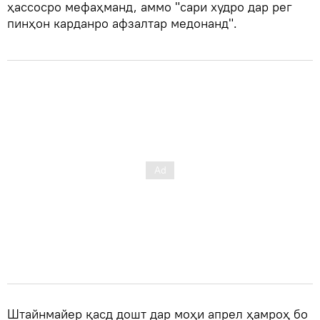
ҳассосро мефаҳманд, аммо "сари худро дар рег
пинҳон карданро афзалтар медонанд".
Штайнмайер қасд дошт дар моҳи апрел ҳамроҳ бо