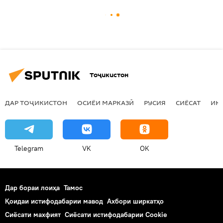
Тоҷикистон
ДАР ТОҶИКИСТОН
ОСИЁИ МАРКАЗӢ
РУСИЯ
СИЁСАТ
ИҚ
Telegram
VK
OK
Дар бораи лоиҳа
Тамос
Қоидаи истифодабарии мавод
Ахбори ширкатҳо
Сиёсати махфият
Сиёсати истифодабарии Cookie