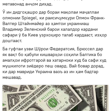
метавонад анҷом диҳад.
Ӯ ин дидгоҳашро дар бораи мақолаи маҷаллаи
олмонии Spiegel, ки раисиҷумҳури Олмон Франк-
Валтер Штайнмайер аз ҳамтои украиниаш
Владимир Зеленский барои халалдор кардани
сафари ӯ ба Киев узрхоҳиро талаб кардааст, изҳор
доштааст.
Ба гуфтаи узви Шӯрои Федератсия, Брюссел дар
як вақт бо қабули кишварҳои соҳили Балтика бо
амалҳои ифротгароӣ ва хатарноки худ ба сафи худ
мушкилоти зиёдеро пеш овард. Вай бовар дорад,
ки дар мавриди Украина вазъ аз ин ҳам бадтар
мешавад.