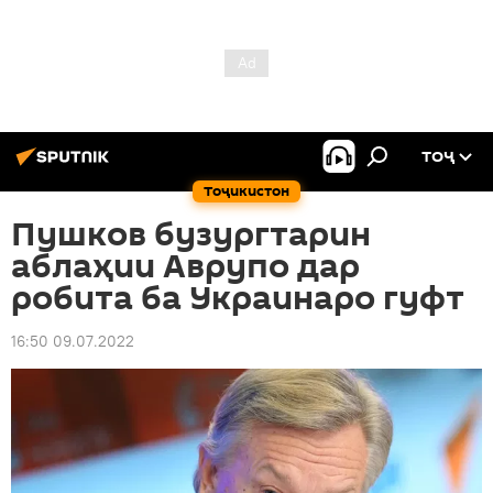
ТОҶ
Тоҷикистон
Пушков бузургтарин
аблаҳии Аврупо дар
робита ба Украинаро гуфт
16:50 09.07.2022