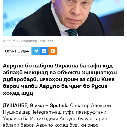
©
Sputnik
/ Владимир Трефилов
Обуна шудан
Аврупо бо қабули Украина ба сафи худ
аблаҳӣ мекунад ва объекти хушунатҳои
дубаробарӣ, иғвоҳои доим аз сӯйи Киев
барои ҷалби Аврупо ба ҷанг бо Русия
хоҳад шуд
ДУШАНБЕ, 9 июл – Sputnik.
Сенатор Алексей
Пушков дар Telegram-аш гуфт, пазируфтани
Украина ба Иттиҳодияи Аврупо бузургтарин
аблаҳӣ барои Аврупо хоҳад буд, ки онро