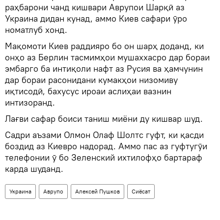
раҳбарони чанд кишвари Аврупои Шарқӣ аз
Украина дидан кунад, аммо Киев сафари ӯро
номатлуб хонд.
Мақомоти Киев раддияро бо он шарҳ доданд, ки
онҳо аз Берлин тасмимҳои мушаххасро дар бораи
эмбарго ба интиқоли нафт аз Русия ва ҳамчунин
дар бораи расонидани кумакҳои низомиву
иқтисодӣ, бахусус ироаи аслиҳаи вазнин
интизоранд.
Лағви сафар боиси таниш миёни ду кишвар шуд.
Садри аъзами Олмон Олаф Шолтс гуфт, ки қасди
боздид аз Киевро надорад. Аммо пас аз гуфтугӯи
телефонии ӯ бо Зеленский ихтилофҳо бартараф
карда шуданд.
Украина
Аврупо
Алексей Пушков
Сиёсат