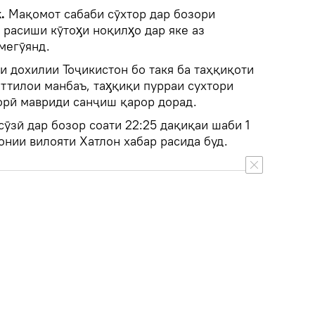
k.
Мақомот сабаби сӯхтор дар бозори
 расиши кӯтоӽи ноқилӽо дар яке аз
мегӯянд.
и дохилии Тоҷикистон бо такя ба таҳқиқоти
иттилои манбаъ, таӽқиқи пурраи сухтори
орӣ мавриди санҷиш қарор дорад.
сӯзӣ дар бозор соати 22:25 дақиқаи шаби 1
нии вилояти Хатлон хабар расида буд.