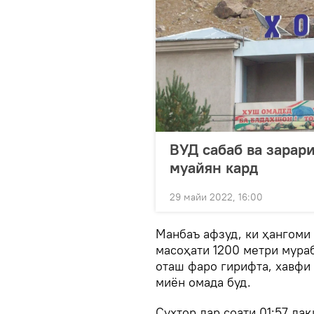
ВУД сабаб ва зарар
муайян кард
29 майи 2022, 16:00
Манбаъ афзуд, ки ҳангоми
масоҳати 1200 метри мура
оташ фаро гирифта, хавфи
миён омада буд.
Сухтор дар соати 01:57 да