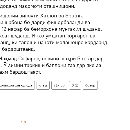
 доданд мақомоти оташнишонӣ.
ишонии вилояти Хатлон ба Sputnik
 ки шабона бо дарди фишорбаландӣ ва
 12 нафар ба беморхона мунтақил шуданд,
ухсат шуданд. Инҳо умдатан коргарон ва
анд, ки талоши наҷоти молашонро кардаанд
н бардоштаанд.
 Маҳмад Сафаров, сокини шаҳри Бохтар дар
. Ӯ зимни таркиши баллони газ дар яке аз
ахм бардоштааст.
 ҳолатҳои фавқулода
оташ
сӯхтор
ВКД
бозор