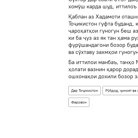
хомӯш карда шуд, иттилоъ
Қаблан аз Хадамоти оташн
Тоҷикистон гуфта буданд,
ҷароҳатҳои гуногун беш аз
ки ба ҷуз аз як тан ҳама р
фурӯшандагони бозор буда
ва сӯхтаву захмҳои гуногу
Ба иттилои манбаъ, танҳо
ҳолати вазнин қарор дорад
ошхонаҳои дохили бозор з
Дар Тоҷикистон
Рӯйдод, ҷиноят ва
Фаровон