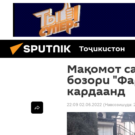
Тоҷикистон
Мақомот с
бозори "Фа
кардаанд
22:09 02.06.2022
(Навсозишуда: