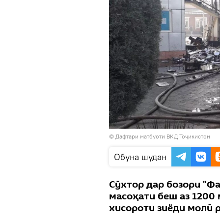
© Дафтари матбуоти ВКД Тоҷикистон
Обуна шудан
Сӯхтор дар бозори "Ф
масоҳати беш аз 1200
хисороти зиёди молӣ 