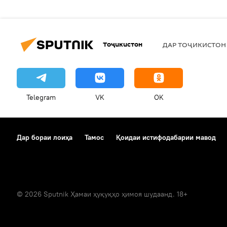
Тоҷикистон
ДАР ТОҶИКИСТОН
Telegram
VK
OK
Дар бораи лоиҳа
Тамос
Қоидаи истифодабарии мавод
© 2026 Sputnik Ҳамаи ҳуқуқҳо ҳимоя шудаанд. 18+