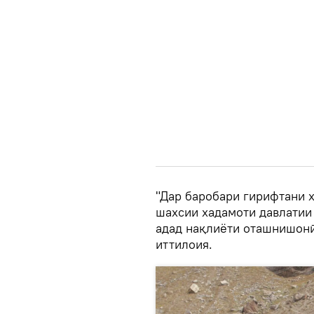
"Дар баробари гирифтани х
шахсии хадамоти давлатии
адад нақлиёти оташнишонӣ
иттилоия.