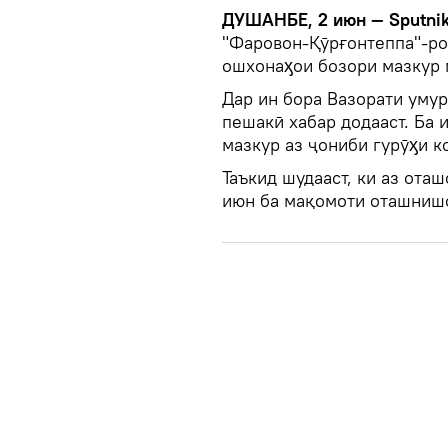
ДУШАНБЕ, 2 июн — Sputni
"Фаровон-Қӯрғонтеппа"-ро
ошхонаӽои бозори мазкур 
Дар ин бора Вазорати умур
пешакӣ хабар додааст. Ба 
мазкур аз ҷониби гурӯӽи к
Таъкид шудааст, ки аз оташ
июн ба мақомоти оташнишо