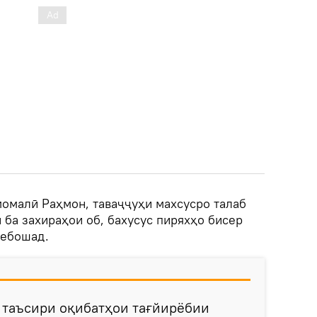
момалӣ Раҳмон, таваҷҷуҳи махсусро талаб
 ба захираҳои об, бахусус пиряхҳо бисер
мебошад.
 таъсири оқибатҳои тағйирёбии