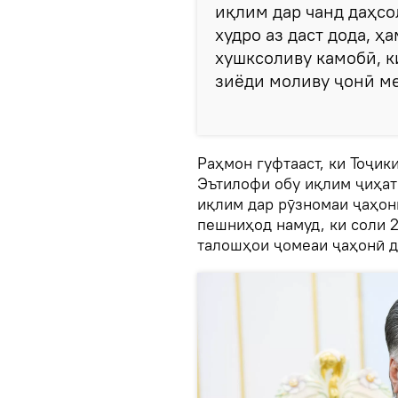
иқлим дар чанд даҳсо
худро аз даст дода, ҳ
хушксоливу камобӣ, к
зиёди моливу ҷонӣ меб
Раҳмон гуфтааст, ки Тоҷи
Эътилофи обу иқлим ҷиҳа
иқлим дар рӯзномаи ҷаҳон
пешниҳод намуд, ки соли 
талошҳои ҷомеаи ҷаҳонӣ д