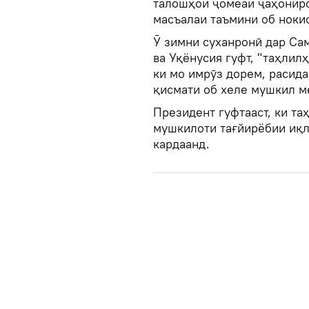
талошҳои ҷомеаи ҷаҳониро
масъалаи таъмини об ноки
Ӯ зимни суханронӣ дар Са
ва Уқёнусия гуфт, "таҳлил
ки мо имрӯз дорем, расида
қисмати об хеле мушкил м
Президент гуфтааст, ки та
мушкилоти тағйирёбии иқл
кардаанд.