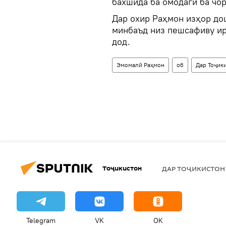
бахшида ба омодагӣ ба чор
Дар охир Раҳмон изҳор до
минбаъд низ пешсафиву ир
дод.
Эмомалӣ Раҳмон
об
Дар Тоҷик
Тоҷикистон
ДАР ТОҶИКИСТОН
Telegram
VK
OK