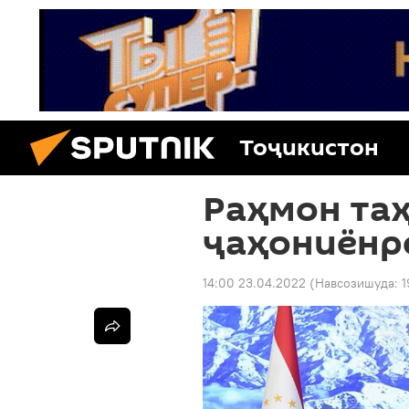
Тоҷикистон
Раҳмон таҳ
ҷаҳониёнр
14:00 23.04.2022
(Навсозишуда:
1