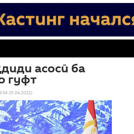
диди асосӣ ба
о гуфт
9:54 25.04.2022
)