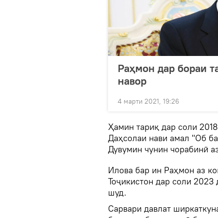
Раҳмон дар бораи т
навор
4 марти 2021, 19:26
Ҳамин тариқ дар соли 201
Даҳсолаи нави амал "Об ба
Дувумин чунин чорабинӣ аз
Илова бар ин Раҳмон аз к
Тоҷикистон дар соли 2023
шуд.
Сарвари давлат ширкатку