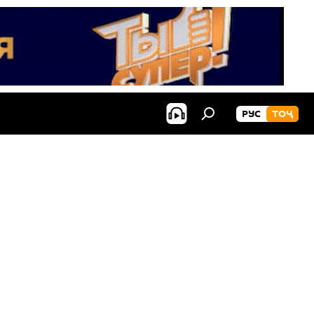
РУС
ТОҶ