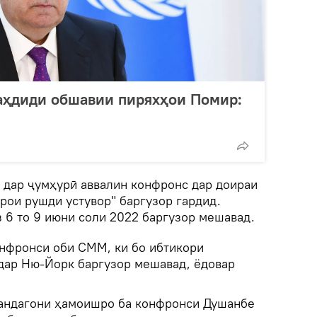
аҳдиди обшавии пиряхҳои Помир:
8 дар ҷумҳурӣ аввалин конфронс дар доираи
рои рушди устувор" баргузор гардид.
 6 то 9 июни соли 2022 баргузор мешавад.
онфронси оби СММ, ки бо ибтикори
 дар Ню-Йорк баргузор мешавад, ёдовар
нандагони ҳамоишро ба конфронси Душанбе