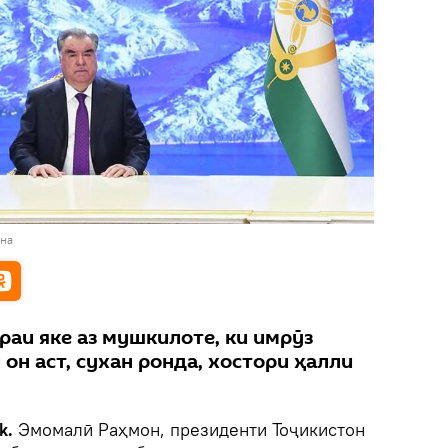
ана
раи яке аз мушкилоте, ки имрӯз
он аст, сухан ронда, хостори ҳалли
k.
Эмомалӣ Раҳмон, президенти Тоҷикистон