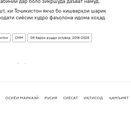
абинии дар боло зикршуда даъват намуд.
шт, ки Тоҷикистон якҷо бо кишварҳои шарик
одати сиёсии худро фаъолона идома хоҳад
истон
СММ
Об барои рушди устувор, 2018-2028
ОСИЁИ МАРКАЗӢ
РУСИЯ
СИЁСАТ
ИҚТИСОД
ҶАМЪИЯТ