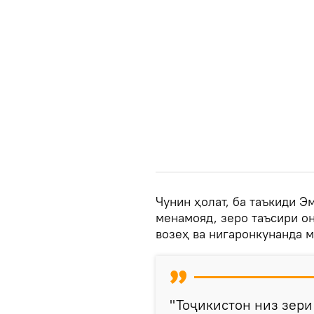
Чунин ҳолат, ба таъкиди Э
менамояд, зеро таъсири он
возеҳ ва нигаронкунанда 
"Тоҷикистон низ зери