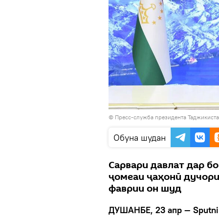
© Пресс-служба президента Таджикист
Обуна шудан
Сарвари давлат дар бо
ҷомеаи ҷаҳонӣ дучори 
фаврии он шуд
ДУШАНБЕ, 23 апр — Sputni