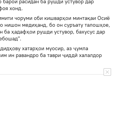
 барои расидан ба рушди устувор дар
фоя хонд.
ммити чоруми оби кишварҳои минтақаи Осиё
ҳо нишон медиҳанд, бо он суръату талошҳое,
н ба ҳадафҳои рушди устувор, бахусус дар
ебошад".
ҳдидҳову хатарҳои муосир, аз ҷумла
им ин равандро ба таври ҷиддӣ халалдор