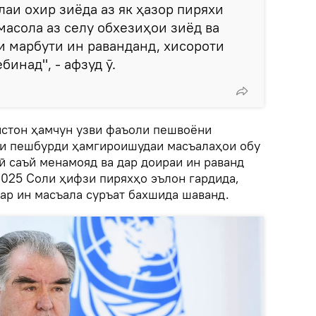
лаи охир зиёда аз як ҳазор пиряхи
амасола аз селу обхезиҳои зиёд ва
и марбути ин раванданд, хисороти
инад", - афзуд ӯ.
кистон ҳамчун узви фаъоли пешвоёни
ти пешбурди ҳамгироишудаи масъалаҳои обу
ӣ саъй менамояд ва дар доираи ин раванд
2025 Соли ҳифзи пиряхҳо эълон гардида,
ар ин масъала суръат бахшида шаванд.