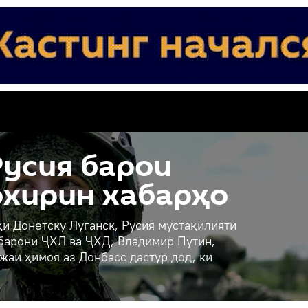
усия барои
охирин хабарҳо
и Донетску Луганск, Русия мустақилияти
ҳбарони ҶХЛ ва ҶХД, Владимир Путин,
жаи ҳимоя аз Донбасс дастур дод, ки