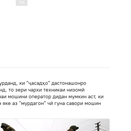
урданд, ки "ҷасадҳо" дастонашонро
нд, то зери чархи техникаи низомӣ
наи мошини оператор дидан мумкин аст, ки
 яке аз "мурдагон" чӣ гуна савори мошин