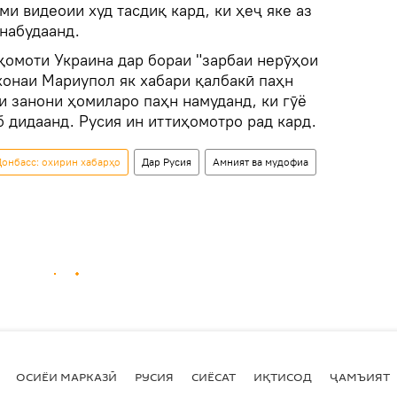
и видеоии худ тасдиқ кард, ки ҳеҷ яке аз
набудаанд.
қомоти Украина дар бораи "зарбаи нерӯҳои
хонаи Мариупол як хабари қалбакӣ паҳн
и занони ҳомиларо паҳн намуданд, ки гӯё
 дидаанд. Русия ин иттиҳомотро рад кард.
онбасс: охирин хабарҳо
Дар Русия
Амният ва мудофиа
ОСИЁИ МАРКАЗӢ
РУСИЯ
СИЁСАТ
ИҚТИСОД
ҶАМЪИЯТ