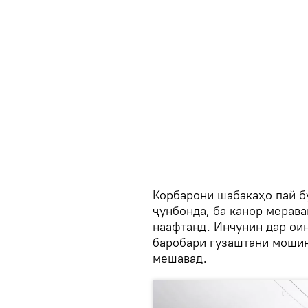
Корбарони шабакаҳо пай б
ҷунбонда, ба канор мерава
наафтанд. Инчунин дар ои
баробари гузаштани мошин
мешавад.