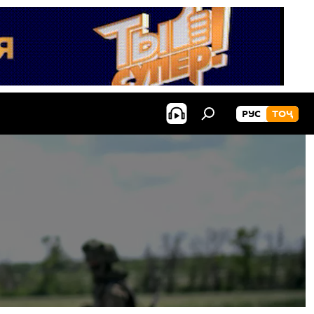
РУС
ТОҶ