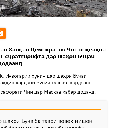
ии Халқии Демократии Чин воқеаҳои
ш суратгирифта дар шаҳри Бчуаи
додаанд
ik.
Иғвогарии хунин дар шаҳри Бучаи
таҳқир кардани Русия ташкил кардааст.
 сафорати Чин дар Маскав хабар доданд.
р шаҳри Буча ба таври возеҳ нишон