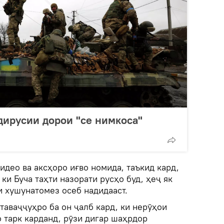
ддирусии дорои "се нимкоса"
идео ва аксҳоро иғво номида, таъкид кард,
ки Буча таҳти назорати русҳо буд, ҳеҷ як
и хушунатомез осеб надидааст.
таваҷҷуҳро ба он ҷалб кард, ки нерӯҳои
 тарк карданд, рӯзи дигар шаҳрдор