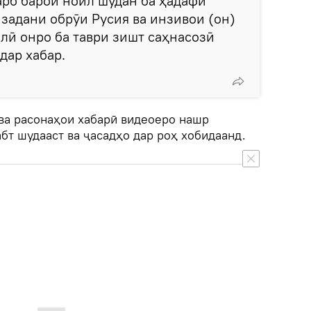
арб барои ноил шудан ба ҳадафи
 задани обрӯи Русия ва инзивои (он)
лӣ онро ба таври зишт саҳнасозӣ
 дар хабар.
ва расонаҳои хабарӣ видеоеро нашр
абт шудааст ва ҷасадҳо дар роҳ хобидаанд.