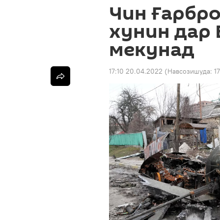
Чин Ғарбро
хунин дар
мекунад
17:10 20.04.2022
(Навсозишуда:
1