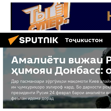
Тоҷикистон
Амалиёти вижаи Р
ҳимояи Донбасс: 
Дар пасманзари зӯргӯиҳои мақомоти Киев алайҳ
ин ҷумҳуриҳоро эътироф кард. Бо дархости ро
президенти Русия 24 феврал барои амалиёти ви
феълан идома дорад