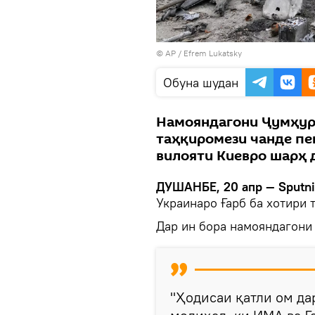
© AP / Efrem Lukatsky
Обуна шудан
Намояндагони Ҷумҳур
таҳқиромези чанде пе
вилояти Киевро шарҳ 
ДУШАНБЕ, 20 апр — Sputn
Украинаро Ғарб ба хотири 
Дар ин бора намояндагони
"Ҳодисаи қатли ом да