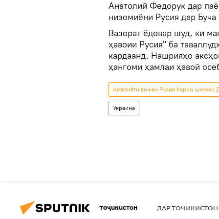
Анатолий Федорук дар паём
низомиёни Русия дар Буча 
Вазорат ёдовар шуд, ки ма
ҳавоии Русия" ба таваллуд
кардаанд. Нашрияҳо аксҳо
ҳангоми ҳамлаи ҳавоӣ осеб
Амалиёти вижаи Русия барои ҳимояи Д
Украина
Тоҷикистон
ДАР ТОҶИКИСТОН