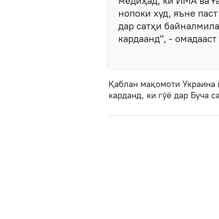
медиҳад, ки ИМА ва Ғ
нопоки худ, яъне паст
дар сатҳи байналмила
кардаанд", - омадааст
Қаблан мақомоти Украина 
карданд, ки гӯё дар Буча с