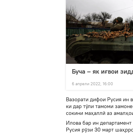
Буча – як иғвои зи
6 апрели 2022, 16:00
Вазорати дифои Русия ин в
ки дар тӯли тамоми замоне 
сокини маҳаллӣ аз амалҳо
Илова бар ин департамент 
Русия рӯзи 30 март шаҳрро