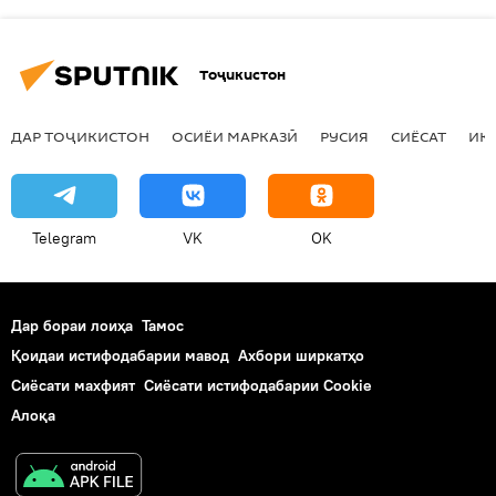
Тоҷикистон
ДАР ТОҶИКИСТОН
ОСИЁИ МАРКАЗӢ
РУСИЯ
СИЁСАТ
ИҚ
Telegram
VK
OK
Дар бораи лоиҳа
Тамос
Қоидаи истифодабарии мавод
Ахбори ширкатҳо
Сиёсати махфият
Сиёсати истифодабарии Cookie
Алоқа