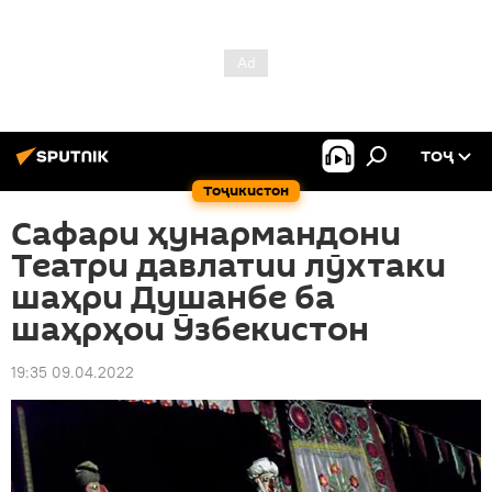
ТОҶ
Тоҷикистон
Сафари ҳунармандони
Театри давлатии лӯхтаки
шаҳри Душанбе ба
шаҳрҳои Ӯзбекистон
19:35 09.04.2022