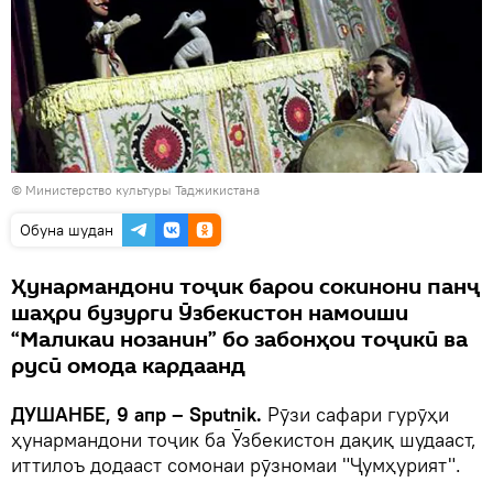
© Министерство культуры Таджикистана
Обуна шудан
Ҳунармандони тоҷик барои сокинони панҷ
шаҳри бузурги Ӯзбекистон намоиши
“Маликаи нозанин” бо забонҳои тоҷикӣ ва
русӣ омода кардаанд
ДУШАНБЕ, 9 апр – Sputnik.
Рӯзи сафари гурӯҳи
ҳунармандони тоҷик ба Ӯзбекистон дақиқ шудааст,
иттилоъ додааст сомонаи рӯзномаи "Ҷумҳурият".