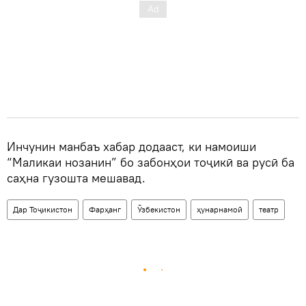
Инчунин манбаъ хабар додааст, ки намоиши
“Маликаи нозанин” бо забонҳои тоҷикӣ ва русӣ ба
саҳна гузошта мешавад.
Дар Тоҷикистон
Фарҳанг
Ӯзбекистон
ҳунарнамоӣ
театр