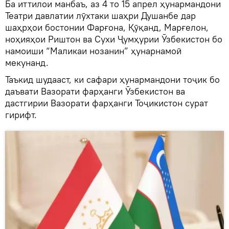
Ба иттилои манбаъ, аз 4 то 15 апрел ҳунармандони
Театри давлатии лӯхтаки шаҳри Душанбе дар
шаҳрҳои бостонии Фарғона, Қӯқанд, Марғелон,
ноҳияҳои Риштон ва Сухи Ҷумҳурии Ӯзбекистон бо
намоиши “Маликаи нозанин” ҳунарнамоӣ
мекунанд.
Таъкид шудааст, ки сафари ҳунармандони тоҷик бо
даъвати Вазорати фарҳанги Ӯзбекистон ва
дастгирии Вазорати фарҳанги Тоҷикистон сурат
гирифт.