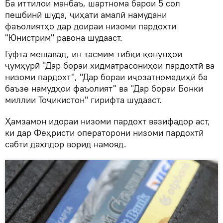
Ба иттилои манбаъ, шартнома барои 5 сол
пешбинӣ шуда, ҷиҳати амалӣ намудани
фаъолиятҳо дар доираи низоми пардохти
"Юнистрим" равона шудааст.
Гуфта мешавад, ин тасмим тибқи қонунҳои
ҷумҳурӣ "Дар бораи хидматрасониҳои пардохтӣ ва
низоми пардохт", "Дар бораи иҷозатномадиҳӣ ба
баъзе намудҳои фаъолият" ва "Дар бораи Бонки
миллии Тоҷикистон" гирифта шудааст.
Ҳамзамон идораи низоми пардохт вазифадор аст,
ки дар Феҳристи операторони низоми пардохтӣ
сабти дахлдор ворид намояд.