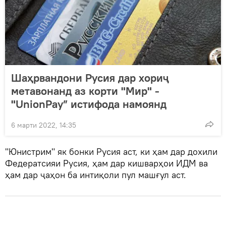
Шаҳрвандони Русия дар хориҷ
метавонанд аз корти "Мир" -
"UnionPay” истифода намоянд
6 марти 2022, 14:35
"Юнистрим" як бонки Русия аст, ки ҳам дар дохили
Федератсияи Русия, ҳам дар кишварҳои ИДМ ва
ҳам дар ҷаҳон ба интиқоли пул машғул аст.