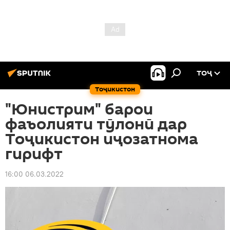
ТОҶ
Тоҷикистон
"Юнистрим" барои
фаъолияти тӯлонӣ дар
Тоҷикистон иҷозатнома
гирифт
16:00 06.03.2022