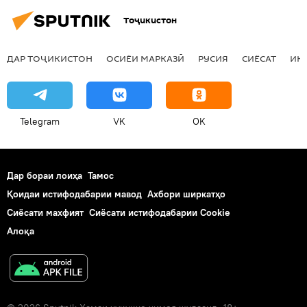
Тоҷикистон
ДАР ТОҶИКИСТОН
ОСИЁИ МАРКАЗӢ
РУСИЯ
СИЁСАТ
ИҚ
Telegram
VK
OK
Дар бораи лоиҳа
Тамос
Қоидаи истифодабарии мавод
Ахбори ширкатҳо
Сиёсати махфият
Сиёсати истифодабарии Cookie
Алоқа