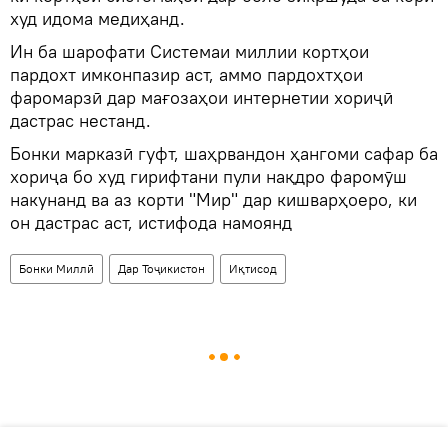
худ идома медиҳанд.
Ин ба шарофати Системаи миллии кортҳои
пардохт имконпазир аст, аммо пардохтҳои
фаромарзӣ дар мағозаҳои интернетии хориҷӣ
дастрас нестанд.
Бонки марказӣ гуфт, шаҳрвандон ҳангоми сафар ба
хориҷа бо худ гирифтани пули нақдро фаромӯш
накунанд ва аз корти "Мир" дар кишварҳоеро, ки
он дастрас аст, истифода намоянд
Бонки Миллӣ
Дар Тоҷикистон
Иқтисод