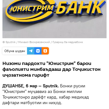
©
Sputnik
/ Михаил Воскресенский
/
Гузариш ба медиабонк
Обуна шудан
Низоми пардохти "Юнистрим" барои
фаъолияти минбаъдааш дар Тоҷикистон
иҷозатнома гирифт
ДУШАНБЕ, 6 мар — Sputnik.
Бонки русии
"Юнистрим" муҷаввиз аз Бонки миллии
Тоҷикистонро дарёфт кард, хабар медиҳад
дафтари матбуотии ин ниҳод.