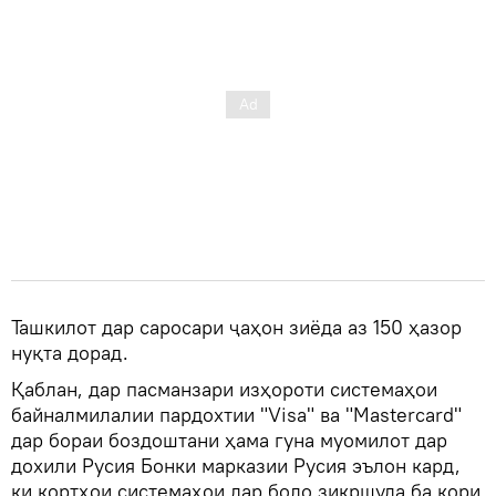
Ташкилот дар саросари ҷаҳон зиёда аз 150 ҳазор
нуқта дорад.
Қаблан, дар пасманзари изҳороти системаҳои
байналмилалии пардохтии "Visa" ва "Mastercard"
дар бораи боздоштани ҳама гуна муомилот дар
дохили Русия Бонки марказии Русия эълон кард,
ки кортҳои системаҳои дар боло зикршуда ба кори