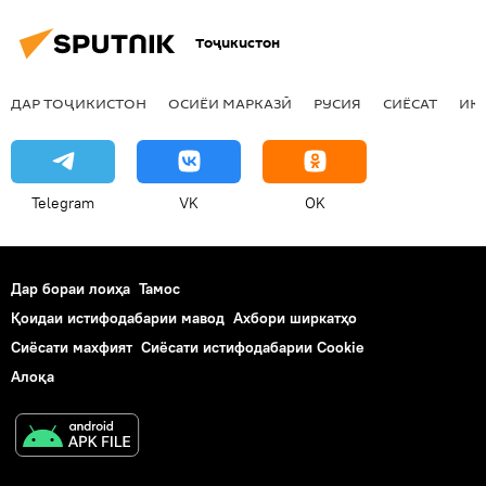
Тоҷикистон
ДАР ТОҶИКИСТОН
ОСИЁИ МАРКАЗӢ
РУСИЯ
СИЁСАТ
ИҚ
Telegram
VK
OK
Дар бораи лоиҳа
Тамос
Қоидаи истифодабарии мавод
Ахбори ширкатҳо
Сиёсати махфият
Сиёсати истифодабарии Cookie
Алоқа