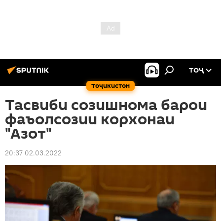
ТОҶ
Тоҷикистон
Тасвиби созишнома барои
фаъолсозии корхонаи
"Азот"
20:37 02.03.2022