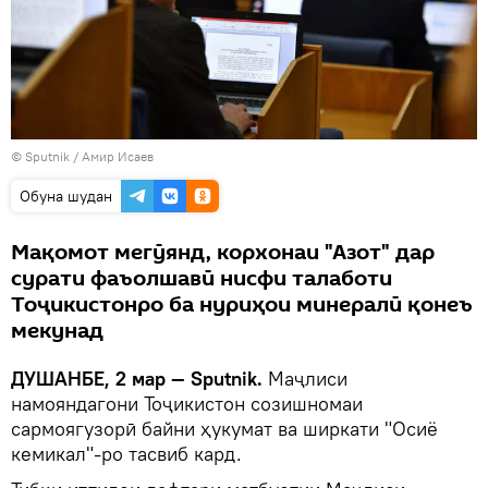
©
Sputnik
/ Амир Исаев
Обуна шудан
Мақомот мегӯянд, корхонаи "Азот" дар
сурати фаъолшавӣ нисфи талаботи
Тоҷикистонро ба нуриҳои минералӣ қонеъ
мекунад
ДУШАНБЕ, 2 мар — Sputnik.
Маҷлиси
намояндагони Тоҷикистон созишномаи
сармоягузорӣ байни ҳукумат ва ширкати "Осиё
кемикал"-ро тасвиб кард.