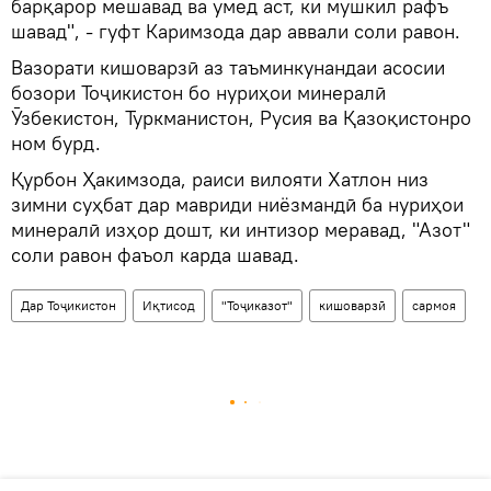
барқарор мешавад ва умед аст, ки мушкил рафъ
шавад", - гуфт Каримзода дар аввали соли равон.
Вазорати кишоварзӣ аз таъминкунандаи асосии
бозори Тоҷикистон бо нуриҳои минералӣ
Ӯзбекистон, Туркманистон, Русия ва Қазоқистонро
ном бурд.
Қурбон Ҳакимзода, раиси вилояти Хатлон низ
зимни суҳбат дар мавриди ниёзмандӣ ба нуриҳои
минералӣ изҳор дошт, ки интизор меравад, "Азот"
соли равон фаъол карда шавад.
Дар Тоҷикистон
Иқтисод
"Тоҷиказот"
кишоварзӣ
сармоя