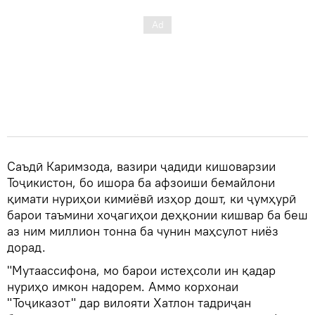
Саъдӣ Каримзода, вазири ҷадиди кишоварзии
Тоҷикистон, бо ишора ба афзоиши бемайлони
қимати нуриҳои кимиёвӣ изҳор дошт, ки ҷумҳурӣ
барои таъмини хоҷагиҳои деҳқонии кишвар ба беш
аз ним миллион тонна ба чунин маҳсулот ниёз
дорад.
"Мутаассифона, мо барои истеҳсоли ин қадар
нуриҳо имкон надорем. Аммо корхонаи
"Тоҷиказот" дар вилояти Хатлон тадриҷан