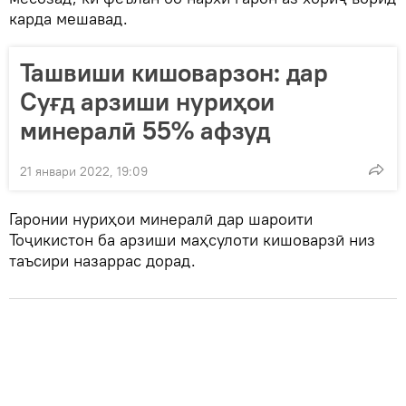
карда мешавад.
Ташвиши кишоварзон: дар
Суғд арзиши нуриҳои
минералӣ 55% афзуд
21 январи 2022, 19:09
Гаронии нуриҳои минералӣ дар шароити
Тоҷикистон ба арзиши маҳсулоти кишоварзӣ низ
таъсири назаррас дорад.