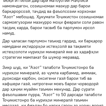
Тибқи иттилои дафтари матбуотии Маҷлиси
намояндагон, созишномаи мазкур дар барои
барқарорсозӣ, таҷдид ва фаъолсозии корхонаи
"Азот" мебошад. Ҳукумати Тоҷикистон созишномаи
сармоягузории мазкурро моҳи феврали соли равон
тасдиқ карда, барои тасвиб ба парлумон ирсол
намуд.
Дар ҷаласаи парлумон таъкид гардид, ки барқарор
намудани иқтидорҳои истеҳсолӣ ва тақвияти
истеҳсолоти нуриҳои минералӣ яке аз ҳадафҳои
стратегии мамлакат ба шумор меравад.
Зикр шуд, ки "Азот" талаботи Тоҷикистонро ба
нуриҳои минералӣ, аз ҷумла карбамид, аммиак,
дуоксиди карбон, оксигени газӣ барои тиб ва
кафшери газӣ, нитрогени моеъ барои чорводорӣ
дар ҳаҷми муайян таъмин мекунад. Дар сурати
фаъолшавии пурра, "Азот" то 50 дарсади талаботи
Тоҷикистонро ба нуриҳои минералӣ таъмин
месозад, ки феълан бо нархи гарон аз хориҷ ворид