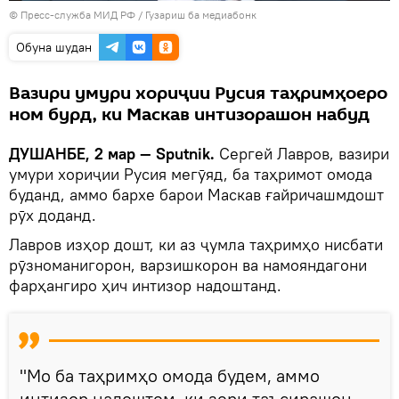
© Пресс-служба МИД РФ
/
Гузариш ба медиабонк
Обуна шудан
Вазири умури хориҷии Русия таҳримҳоеро
ном бурд, ки Маскав интизорашон набуд
ДУШАНБЕ, 2 мар — Sputnik.
Сергей Лавров, вазири
умури хориҷии Русия мегӯяд, ба таҳримот омода
буданд, аммо бархе барои Маскав ғайричашмдошт
рӯх доданд.
Лавров изҳор дошт, ки аз ҷумла таҳримҳо нисбати
рӯзноманигорон, варзишкорон ва намояндагони
фарҳангиро ҳич интизор надоштанд.
"Мо ба таҳримҳо омода будем, аммо
интизор надоштем, ки зери таъсирашон