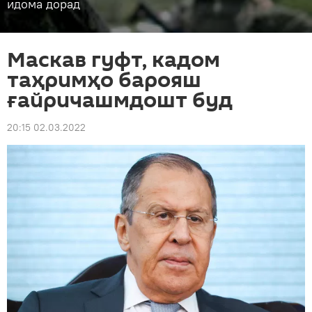
идома дорад
Маскав гуфт, кадом
таҳримҳо барояш
ғайричашмдошт буд
20:15 02.03.2022