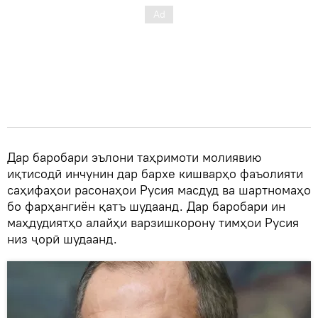
Дар баробари эълони таҳримоти молиявию
иқтисодӣ инчунин дар бархе кишварҳо фаъолияти
саҳифаҳои расонаҳои Русия масдуд ва шартномаҳо
бо фарҳангиён қатъ шудаанд. Дар баробари ин
маҳдудиятҳо алайҳи варзишкорону тимҳои Русия
низ ҷорӣ шудаанд.