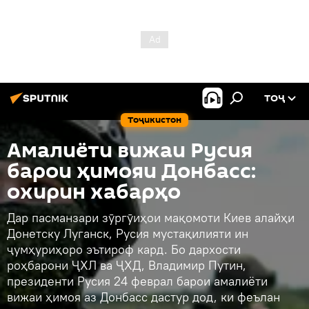
ТОҶ
Тоҷикистон
Амалиёти вижаи Русия
барои ҳимояи Донбасс:
охирин хабарҳо
Дар пасманзари зӯргӯиҳои мақомоти Киев алайҳи
Донетску Луганск, Русия мустақилияти ин
ҷумҳуриҳоро эътироф кард. Бо дархости
роҳбарони ҶХЛ ва ҶХД, Владимир Путин,
президенти Русия 24 феврал барои амалиёти
вижаи ҳимоя аз Донбасс дастур дод, ки феълан