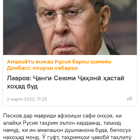
Амалиёти вижаи Русия барои ҳимояи
Донбасс: охирин хабарҳо
Лавров: Ҷанги Сеюми Ҷаҳонӣ ҳастаӣ
хоҳад буд
2 марти 2022, 17:25
Песков дар мавриди афзоиши сафи онҳое, ки
алайҳи Русия таҳрим эълон кардаанд, таъкид
намуд, ки ин амалашон душманона буда, бепосух
нахоҳад монд. Ӯ гуфт, таҳримҳои ҷавобӣ таҳлилу