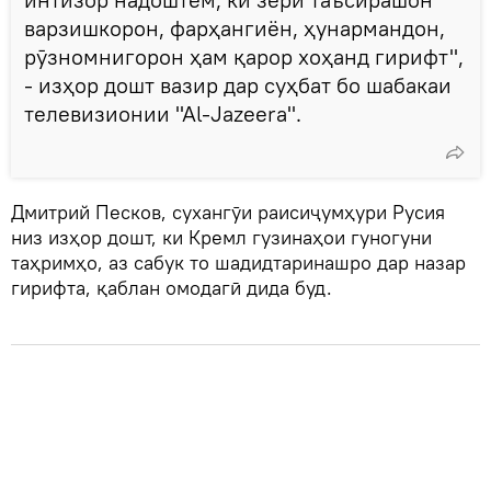
варзишкорон, фарҳангиён, ҳунармандон,
рӯзномнигорон ҳам қарор хоҳанд гирифт",
- изҳор дошт вазир дар суҳбат бо шабакаи
телевизионии "Аl-Jazeera".
Дмитрий Песков, сухангӯи раисиҷумҳури Русия
низ изҳор дошт, ки Кремл гузинаҳои гуногуни
таҳримҳо, аз сабук то шадидтаринашро дар назар
гирифта, қаблан омодагӣ дида буд.