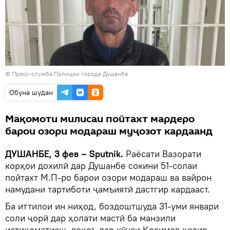
©
Пресс-служба Полиции города Душанбе
Обуна шудан
Мақомоти милисаи пойтахт мардеро
барои озори модараш муҷозот кардаанд
ДУШАНБЕ, 3 фев – Sputnik.
Раёсати Вазорати
корҳои дохилӣ дар Душанбе сокини 51-солаи
пойтахт М.П-ро барои озори модараш ва вайрон
намудани тартиботи ҷамъиятӣ дастгир кардааст.
Ба иттилои ин ниҳод, боздоштшуда 31-уми январи
соли ҷорӣ дар ҳолати мастӣ ба манзили
истиқоматиаш, воқеъ дар кӯчаи Қосимов ҳозир