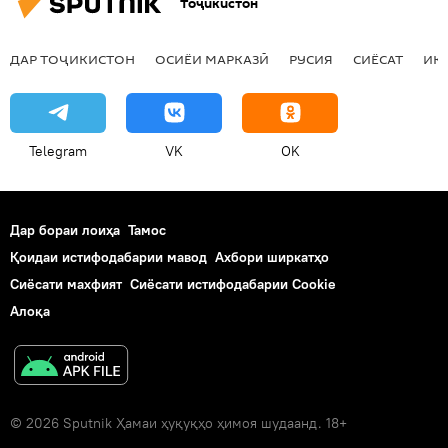
Тоҷикистон
ДАР ТОҶИКИСТОН
ОСИЁИ МАРКАЗӢ
РУСИЯ
СИЁСАТ
ИҚ
Telegram
VK
OK
Дар бораи лоиҳа
Тамос
Қоидаи истифодабарии мавод
Ахбори ширкатҳо
Сиёсати махфият
Сиёсати истифодабарии Cookie
Алоқа
© 2026 Sputnik Ҳамаи ҳуқуқҳо ҳимоя шудаанд. 18+