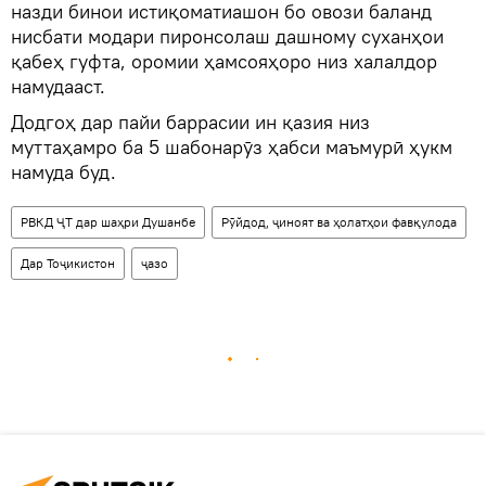
назди бинои истиқоматиашон бо овози баланд
нисбати модари пиронсолаш дашному суханҳои
қабеҳ гуфта, оромии ҳамсояҳоро низ халалдор
намудааст.
Додгоҳ дар пайи баррасии ин қазия низ
муттаҳамро ба 5 шабонарӯз ҳабси маъмурӣ ҳукм
намуда буд.
РВКД ҶТ дар шаҳри Душанбе
Рӯйдод, ҷиноят ва ҳолатҳои фавқулода
Дар Тоҷикистон
ҷазо