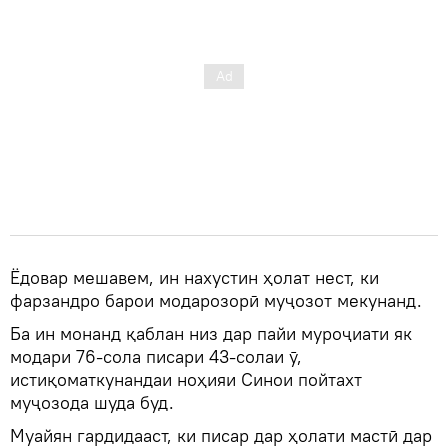
Ёдовар мешавем, ин нахустин ҳолат нест, ки
фарзандро барои модарозорӣ муҷозот мекунанд.
Ба ин монанд қаблан низ дар пайи муроҷиати як
модари 76-сола писари 43-солаи ӯ,
истиқоматкунандаи ноҳияи Синои пойтахт
муҷозода шуда буд.
Муайян гардидааст, ки писар дар ҳолати мастӣ дар