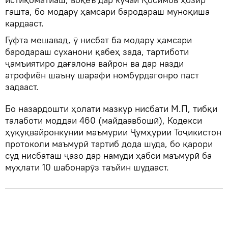
гашта, бо модару ҳамсари бародараш муноқиша
кардааст.
Гуфта мешавад, ӯ нисбат ба модару ҳамсари
бародараш суханони қабеҳ зада, тартиботи
ҷамъиятиро дағалона вайрон ва дар назди
атрофиён шаъну шарафи номбурдагонро паст
задааст.
Бо назардошти ҳолати мазкур нисбати М.П, тибқи
талаботи моддаи 460 (майдаавбошӣ), Кодекси
ҳуқуқвайронкунии маъмурии Ҷумҳурии Тоҷикистон
протоколи маъмурӣ тартиб дода шуда, бо қарори
суд нисбаташ ҷазо дар намуди ҳабси маъмурӣ ба
муҳлати 10 шабонарӯз таъйин шудааст.