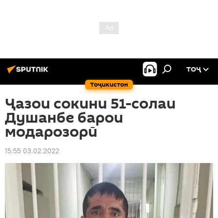
ТОҶ
Тоҷикистон
Ҷазои сокини 51-солаи
Душанбе барои
модарозорӣ
15:55 03.02.2022