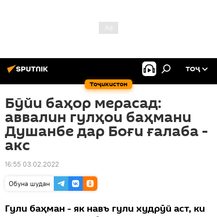
ТОҶ
Тоҷикистон
Бӯйи баҳор мерасад:
аввалин гулҳои баҳмани
Душанбе дар Боғи ғалаба -
акс
16:55 03.02.2022
Обуна шудан
Гули баҳман - як навъ гули худрӯй аст, ки