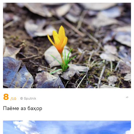
8
/10
©
Sputnik
Паёме аз баҳор