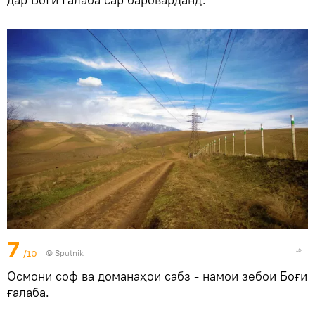
7
/10
©
Sputnik
Осмони соф ва доманаҳои сабз - намои зебои Боғи
ғалаба.