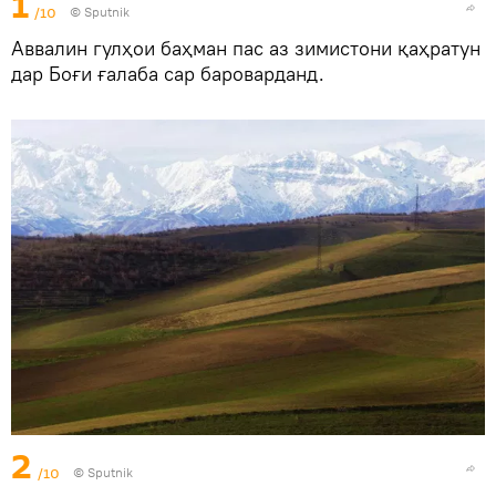
1
/10
©
Sputnik
Аввалин гулҳои баҳман пас аз зимистони қаҳратун
дар Боғи ғалаба сар бароварданд.
2
/10
©
Sputnik