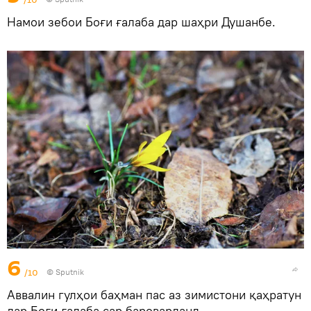
Намои зебои Боғи ғалаба дар шаҳри Душанбе.
6
/10
©
Sputnik
Аввалин гулҳои баҳман пас аз зимистони қаҳратун
дар Боғи ғалаба сар бароварданд.