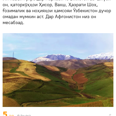
он, қаторкӯҳҳои Ҳисор, Вахш, Ҳазрати Шоҳ,
Ғозималик ва ноҳияҳои ҳамсояи Ӯзбекистон дучор
омадан мумкин аст. Дар Афғонистон низ он
месабзад.
5
/10
©
Sputnik