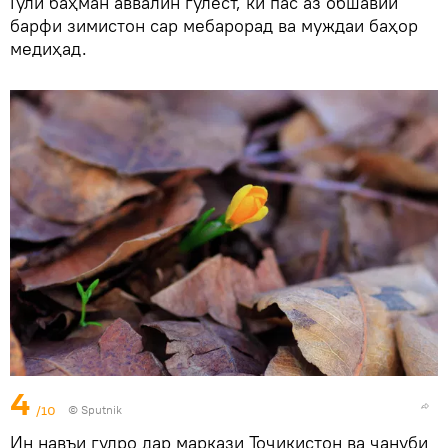
Гули баҳман аввалин гулест, ки пас аз обшавии
барфи зимистон сар мебарорад ва муждаи баҳор
медиҳад.
4
/10
©
Sputnik
Ин навъи гулро дар маркази Тоҷикистон ва ҷануби