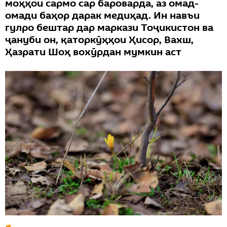
моҳҳои сармо сар бароварда, аз омад-
омади баҳор дарак медиҳад. Ин навъи
гулро бештар дар маркази Тоҷикистон ва
ҷануби он, қаторкӯҳҳои Ҳисор, Вахш,
Ҳазрати Шоҳ вохӯрдан мумкин аст