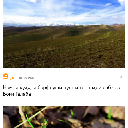
9
/10
©
Sputnik
Намои кӯҳҳои барфпӯши пушти теппаҳои сабз аз
Боғи Ғалаба