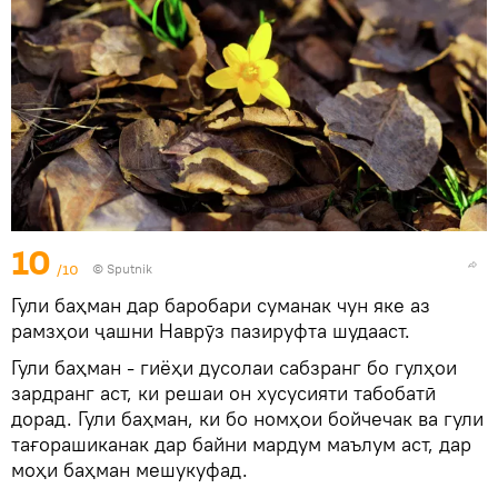
10
/10
©
Sputnik
Гули баҳман дар баробари суманак чун яке аз
рамзҳои ҷашни Наврӯз пазируфта шудааст.
Гули баҳман - гиёҳи дусолаи сабзранг бо гулҳои
зардранг аст, ки решаи он хусусияти табобатӣ
дорад. Гули баҳман, ки бо номҳои бойчечак ва гули
тағорашиканак дар байни мардум маълум аст, дар
моҳи баҳман мешукуфад.