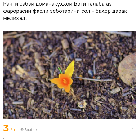
Ранги сабзи доманакӯҳҳои Боғи ғалаба аз
фарорасии фасли зеботарини сол - баҳор дарак
медиҳад.
3
/10
©
Sputnik