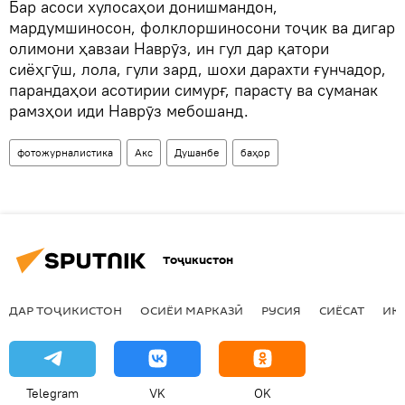
Бар асоси хулосаҳои донишмандон,
мардумшиносон, фолклоршиносони тоҷик ва дигар
олимони ҳавзаи Наврӯз, ин гул дар қатори
сиёҳгӯш, лола, гули зард, шохи дарахти ғунчадор,
парандаҳои асотирии симурғ, парасту ва суманак
рамзҳои иди Наврӯз мебошанд.
фотожурналистика
Акс
Душанбе
баҳор
Тоҷикистон
ДАР ТОҶИКИСТОН
ОСИЁИ МАРКАЗӢ
РУСИЯ
СИЁСАТ
ИҚ
Telegram
VK
OK