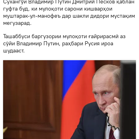
Сухангӯи Владимир Путин Дмитрий Песков қаблан
гуфта буд, ки мулоқоти сарони кишварҳои
муштарак-ул-манофеъ дар шакли дидори мустақим
мегузарад.
Ташаббуси баргузории мулоқоти ғайрирасмӣ аз
сӯйи Владимир Путин, раҳбари Русия ироа
шудааст.