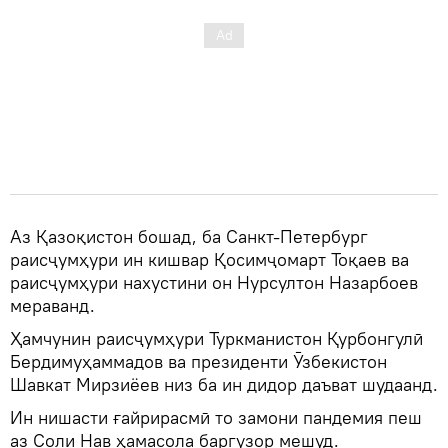
Аз Қазоқистон бошад, ба Санкт-Петербург
раисҷумҳури ин кишвар Қосимҷомарт Тоқаев ва
раисҷумҳури нахустини он Нурсултон Назарбоев
мераванд.
Ҳамчунин раисҷумҳури Туркманистон Қурбонгулӣ
Бердимуҳаммадов ва президенти Ӯзбекистон
Шавкат Мирзиёев низ ба ин дидор даъват шудаанд.
Ин нишасти ғайрирасмӣ то замони пандемия пеш
аз Соли Нав ҳамасола баргузор мешуд.