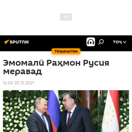
ТОҶ
Тоҷикистон
Эмомалӣ Раҳмон Русия
меравад
12:00 25.12.2021