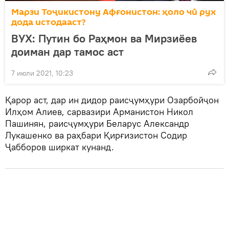
Марзи Тоҷикистону Афғонистон: ҳоло чӣ рух
дода истодааст?
ВУХ: Путин бо Раҳмон ва Мирзиёев
доиман дар тамос аст
7 июли 2021, 10:23
Қарор аст, дар ин дидор раисҷумҳури Озарбойҷон
Илҳом Алиев, сарвазири Арманистон Никол
Пашинян, раисҷумҳури Беларус Александр
Лукашенко ва раҳбари Қирғизистон Содир
Ҷабборов ширкат кунанд.