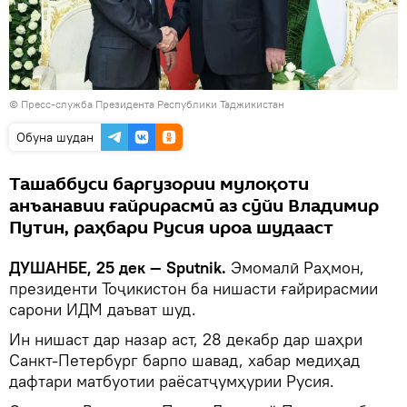
©
Пресс-служба Президента Республики Таджикистан
Обуна шудан
Ташаббуси баргузории мулоқоти
анъанавии ғайрирасмӣ аз сӯйи Владимир
Путин, раҳбари Русия ироа шудааст
ДУШАНБЕ, 25 дек — Sputnik.
Эмомалӣ Раҳмон,
президенти Тоҷикистон ба нишасти ғайрирасмии
сарони ИДМ даъват шуд.
Ин нишаст дар назар аст, 28 декабр дар шаҳри
Санкт-Петербург барпо шавад, хабар медиҳад
дафтари матбуотии раёсатҷумҳурии Русия.