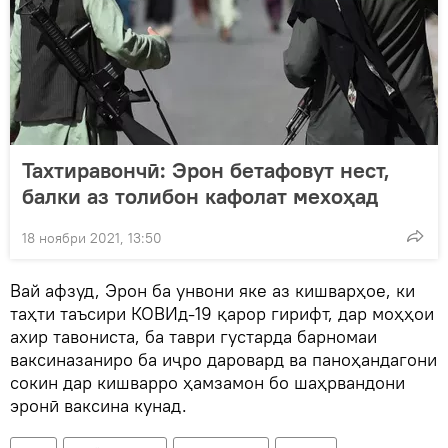
Тахтиравончӣ: Эрон бетафовут нест,
балки аз толибон кафолат мехоҳад
18 ноябри 2021, 13:50
Вай афзуд, Эрон ба унвони яке аз кишварҳое, ки
таҳти таъсири КОВИд-19 қарор гирифт, дар моҳҳои
ахир тавониста, ба таври густарда барномаи
ваксиназаниро ба иҷро даровард ва паноҳандагони
сокин дар кишварро ҳамзамон бо шаҳрвандони
эронӣ ваксина кунад.