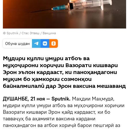
©
Sputnik
/ Стас Этвеш / Вакцина
Обуна шудан
Мудири кулли умури атбоъ ва
муҳоҷирони хориҷии Вазорати кишвари
Эрон эълон кардааст, ки паноҳандагони
муқим бо ҳамкории созмонҳои
байналмилалӣ дар Эрон ваксина мешаванд
ДУШАНБЕ, 21 ноя — Sputnik.
Маҳдии Маҳмудӣ,
мудири кулли умури атбоъ ва муҳоҷирони хориҷии
Вазорати кишвари Эрон қайд кардааст, ки бо
тавваҷуҳ ба аҳамияти ваксина кардани
паноҳандагон ва атбои хориҷӣ барои пешгирӣ аз