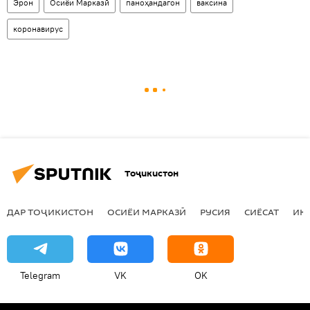
Эрон
Осиёи Марказӣ
паноҳандагон
ваксина
коронавирус
Тоҷикистон
ДАР ТОҶИКИСТОН
ОСИЁИ МАРКАЗӢ
РУСИЯ
СИЁСАТ
ИҚ
Telegram
VK
OK