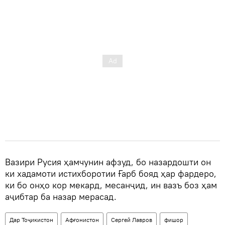
Вазири Русия ҳамчунин афзуд, бо назардошти он
ки хадамоти истихборотии Ғарб бояд ҳар фардеро,
ки бо онҳо кор мекард, месанҷид, ин вазъ боз ҳам
аҷибтар ба назар мерасад.
Дар Тоҷикистон
Афғонистон
Сергей Лавров
фишор