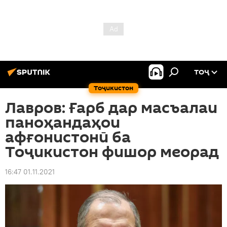
ТОҶ
Тоҷикистон
Лавров: Ғарб дар масъалаи
паноҳандаҳои
афғонистонӣ ба
Тоҷикистон фишор меорад
16:47 01.11.2021