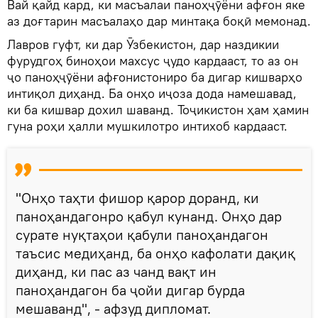
Вай қайд кард, ки масъалаи паноҳҷӯёни афғон яке
аз доғтарин масъалаҳо дар минтақа боқӣ мемонад.
Лавров гуфт, ки дар Ӯзбекистон, дар наздикии
фурудгоҳ биноҳои махсус ҷудо кардааст, то аз он
ҷо паноҳҷӯёни афғонистониро ба дигар кишварҳо
интиқол диҳанд. Ба онҳо иҷоза дода намешавад,
ки ба кишвар дохил шаванд. Тоҷикистон ҳам ҳамин
гуна роҳи ҳалли мушкилотро интихоб кардааст.
"Онҳо таҳти фишор қарор доранд, ки
паноҳандагонро қабул кунанд. Онҳо дар
сурате нуқтаҳои қабули паноҳандагон
таъсис медиҳанд, ба онҳо кафолати дақиқ
диҳанд, ки пас аз чанд вақт ин
паноҳандагон ба ҷойи дигар бурда
мешаванд", - афзуд дипломат.