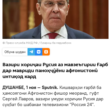
© Пресс-служба МИД РФ
/
Гузариш ба медиабонк
Обуна шудан
Вазири хориҷаи Русия аз мавзеъгирии Ғарб
дар мавриди паноҳҷӯёни афғонистонӣ
интиқод кард
ДУШАНБЕ, 1 ноя — Sputnik.
Кишварҳои ғарбӣ ба
ҳамсоягони Афғонистон фишор меоранд, гуфт
Сергей Лавров, вазири умури хориҷии Русия дар
суҳбат бо шабакаи телевизиони "Россия 24".