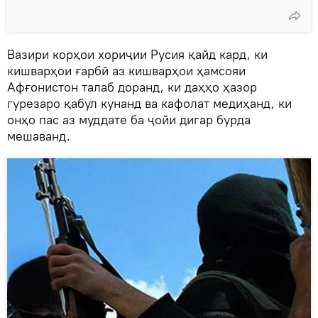
Вазири корҳои хориҷии Русия қайд кард, ки
кишварҳои ғарбӣ аз кишварҳои ҳамсояи
Афғонистон талаб доранд, ки даҳҳо ҳазор
гурезаро қабул кунанд ва кафолат медиҳанд, ки
онҳо пас аз муддате ба ҷойи дигар бурда
мешаванд.