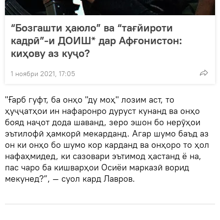
“Бозгашти ҳаюло” ва “тағйироти
кадрӣ”-и ДОИШ* дар Афғонистон:
киҳову аз куҷо?
1 ноябри 2021, 17:05
"Ғарб гуфт, ба онҳо "ду моҳ" лозим аст, то
ҳуҷҷатҳои ин нафаронро дуруст кунанд ва онҳо
бояд наҷот дода шаванд, зеро эшон бо нерӯҳои
эътилофӣ ҳамкорӣ мекарданд. Агар шумо баъд аз
он ки онҳо бо шумо кор карданд ва онҳоро то ҳол
нафаҳмидед, ки сазовари эътимод ҳастанд ё на,
пас чаро ба кишварҳои Осиёи марказӣ ворид
мекунед?”, — суол кард Лавров.