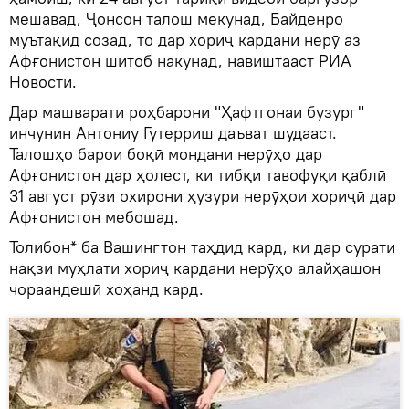
мешавад, Ҷонсон талош мекунад, Байденро
муътақид созад, то дар хориҷ кардани нерӯ аз
Афғонистон шитоб накунад, навиштааст РИА
Новости.
Дар машварати роҳбарони "Ҳафтгонаи бузург"
инчунин Антониу Гутерриш даъват шудааст.
Талошҳо барои боқӣ мондани нерӯҳо дар
Афғонистон дар ҳолест, ки тибқи тавофуқи қаблӣ
31 август рӯзи охирони ҳузури нерӯҳои хориҷӣ дар
Афғонистон мебошад.
Толибон* ба Вашингтон таҳдид кард, ки дар сурати
нақзи муҳлати хориҷ кардани нерӯҳо алайҳашон
чораандешӣ хоҳанд кард.