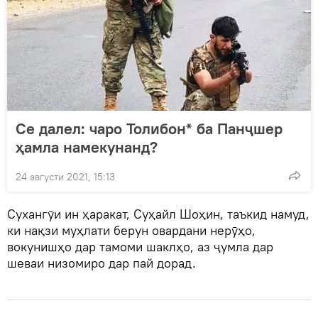
Се далел: чаро Толибон* ба Панҷшер
ҳамла намекунанд?
24 августи 2021, 15:13
Сухангӯи ин ҳаракат, Суҳайл Шоҳин, таъкид намуд,
ки нақзи муҳлати берун овардани нерӯҳо,
вокунишҳо дар тамоми шаклҳо, аз ҷумла дар
шеваи низомиро дар пай дорад.