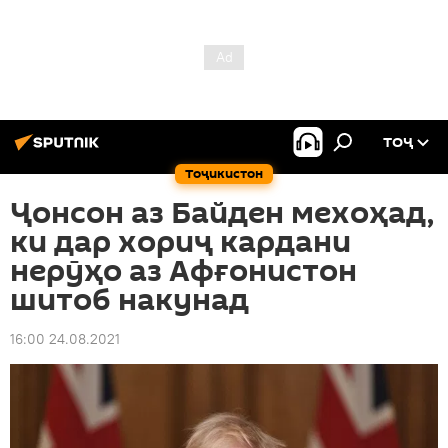
ТОҶ
Тоҷикистон
Ҷонсон аз Байден мехоҳад,
ки дар хориҷ кардани
нерӯҳо аз Афғонистон
шитоб накунад
16:00 24.08.2021