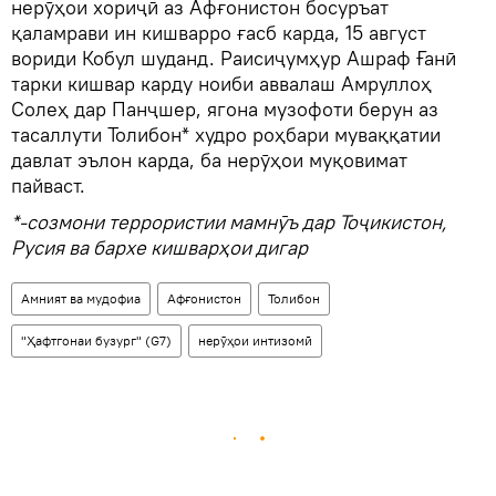
нерӯҳои хориҷӣ аз Афғонистон босуръат
қаламрави ин кишварро ғасб карда, 15 август
вориди Кобул шуданд. Раисиҷумҳур Ашраф Ғанӣ
тарки кишвар карду ноиби аввалаш Амруллоҳ
Солеҳ дар Панҷшер, ягона музофоти берун аз
тасаллути Толибон* худро роҳбари муваққатии
давлат эълон карда, ба нерӯҳои муқовимат
пайваст.
*-созмони террористии мамнӯъ дар Тоҷикистон,
Русия ва бархе кишварҳои дигар
Амният ва мудофиа
Афғонистон
Толибон
"Ҳафтгонаи бузург" (G7)
нерӯҳои интизомӣ