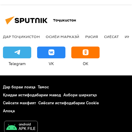
Тоҷикистон
ДАР ТОҶИКИСТОН
ОСИЁИ МАРКАЗӢ
РУСИЯ
СИЁСАТ
ИҚ
Telegram
VK
OK
Дар бораи лоиҳа
Тамос
Қоидаи истифодабарии мавод
Ахбори ширкатҳо
Сиёсати махфият
Сиёсати истифодабарии Cookie
Алоқа