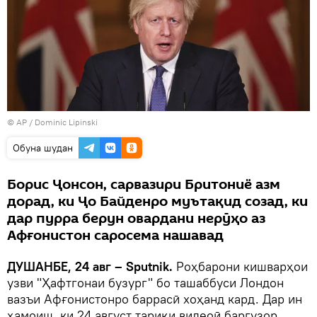
© AP / Dominic Lipinski
Обуна шудан
Борис Ҷонсон, сарвазири Бритониё азм
дорад, ки Ҷо Байденро муътақид созад, ки
дар пурра берун овардани нерӯҳо аз
Афғонистон саросема нашавад
ДУШАНБЕ, 24 авг – Sputnik.
Роҳбарони кишварҳои
узви "Ҳафтгонаи бузург" бо ташаббуси Лондон
вазъи Афғонистонро баррасӣ хоҳанд кард. Дар ин
ҳамоиш, ки 24 август тариқи видеоӣ баргузор