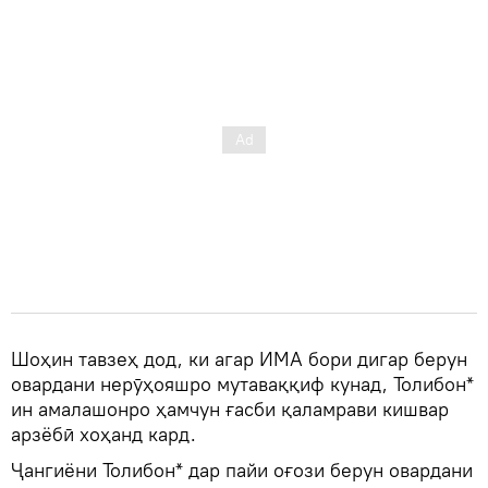
Шоҳин тавзеҳ дод, ки агар ИМА бори дигар берун
овардани нерӯҳояшро мутаваққиф кунад, Толибон*
ин амалашонро ҳамчун ғасби қаламрави кишвар
арзёбӣ хоҳанд кард.
Ҷангиёни Толибон* дар пайи оғози берун овардани