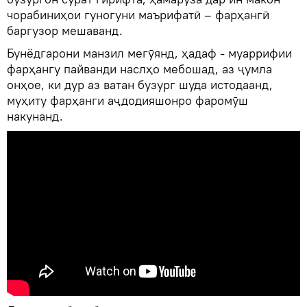
чорабиниҳои гуногуни маърифатӣ – фарҳангӣ
баргузор мешаванд.
Бунёдгарони манзил мегӯянд, ҳадаф - муаррифии
фарҳангу пайванди наслҳо мебошад, аз ҷумла
онҳое, ки дур аз ватан бузург шуда истодаанд,
муҳиту фарҳанги аҷдодияшонро фаромӯш
накунанд.