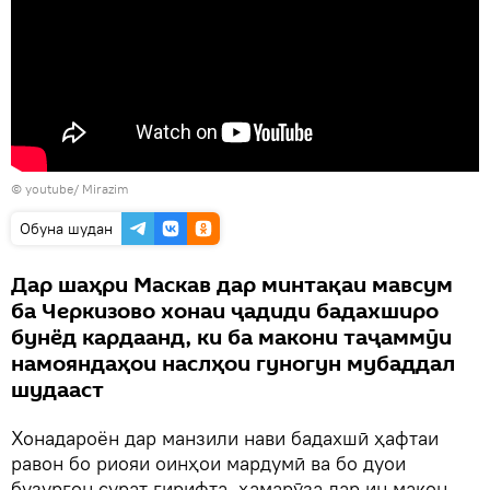
© youtube/ Mirazim
Обуна шудан
Дар шаҳри Маскав дар минтақаи мавсум
ба Черкизово хонаи ҷадиди бадахширо
бунёд кардаанд, ки ба макони таҷаммӯи
намояндаҳои наслҳои гуногун мубаддал
шудааст
Хонадароён дар манзили нави бадахшӣ ҳафтаи
равон бо риояи оинҳои мардумӣ ва бо дуои
бузургон сурат гирифта, ҳамарӯза дар ин макон