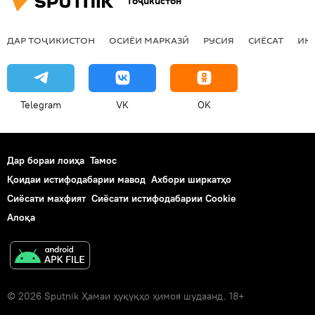
Тоҷикистон
ДАР ТОҶИКИСТОН
ОСИЁИ МАРКАЗӢ
РУСИЯ
СИЁСАТ
ИҚ
Telegram
VK
OK
Дар бораи лоиҳа
Тамос
Қоидаи истифодабарии мавод
Ахбори ширкатҳо
Сиёсати махфият
Сиёсати истифодабарии Cookie
Алоқа
© 2026 Sputnik Ҳамаи ҳуқуқҳо ҳимоя шудаанд. 18+