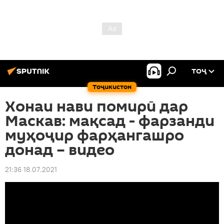
ТОҶ
Тоҷикистон
Хонаи нави помирӣ дар
Маскав: мақсад - фарзанди
муҳоҷир фарҳангашро
донад – видео
21:36 18.07.2021