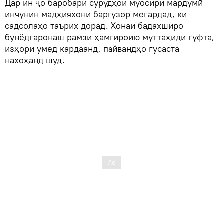
Дар ин ҷо баробари сурудҳои муосири мардумӣ
инчунин мадҳияхонӣ баргузор мегардад, ки
садсолаҳо таърих дорад. Хонаи бадахширо
бунёдгаронаш рамзи ҳамгироию муттаҳидӣ гуфта,
изҳори умед кардаанд, пайвандҳо гусаста
нахоҳанд шуд.