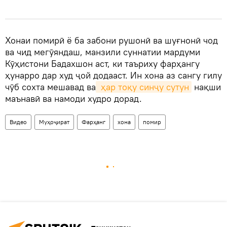
Хонаи помирӣ ё ба забони рушонӣ ва шуғнонӣ чод
ва чид мегӯяндаш, манзили суннатии мардуми
Кӯҳистони Бадахшон аст, ки таъриху фарҳангу
ҳунарро дар худ ҷой додааст. Ин хона аз сангу гилу
чӯб сохта мешавад ва
 ҳар тоқу синҷу сутун
нақши
маънавӣ ва намоди худро дорад.
Видео
Муҳоҷират
Фарҳанг
хона
помир