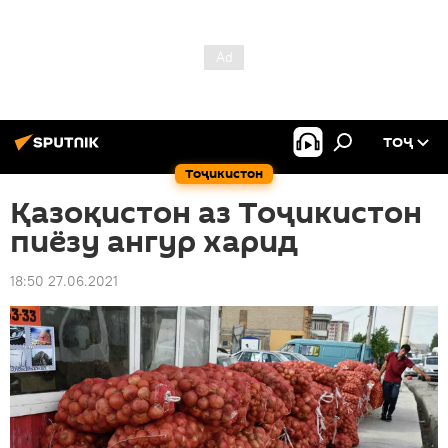
ТОҶ
Тоҷикистон
Қазоқистон аз Тоҷикистон
пиёзу ангур харид
18:50 27.06.2021