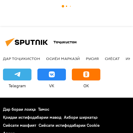
Тоҷикистон
ДАР ТОҶИКИСТОН
ОСИЁИ МАРКАЗӢ
РУСИЯ
СИЁСАТ
ИҚ
Telegram
VK
OK
Дар бораи лоиҳа
Тамос
Қоидаи истифодабарии мавод
Ахбори ширкатҳо
Сиёсати махфият
Сиёсати истифодабарии Cookie