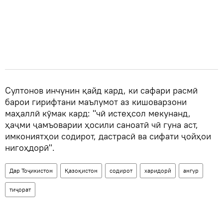
Султонов инчунин қайд кард, ки сафари расмӣ
барои гирифтани маълумот аз кишоварзони
маҳаллӣ кӯмак кард: "чӣ истеҳсол мекунанд,
ҳаҷми ҷамъоварии ҳосили саноатӣ чӣ гуна аст,
имкониятҳои содирот, дастрасӣ ва сифати ҷойҳои
нигоҳдорӣ".
Дар Тоҷикистон
Қазоқистон
содирот
харидорӣ
ангур
тиҷорат