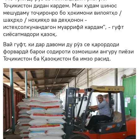
Тоҷикистон дидан кардем. Ман худам шинос
мешудаму тоҷиронро бо ҳокимони вилоятҳо /
шаҳрҳо / ноҳияҳо ва деҳқонон -
истеҳсолкунандагон муаррифӣ кардам", - гуфт
сиёсатмадори қазоқ.
Вай гуфт, ки дар давоми ду рӯз се қарордоди
форвардӣ барои содироти озмоишии ангуру пиёзи
Тоҷикистон ба Қазоқистон ба имзо расид.