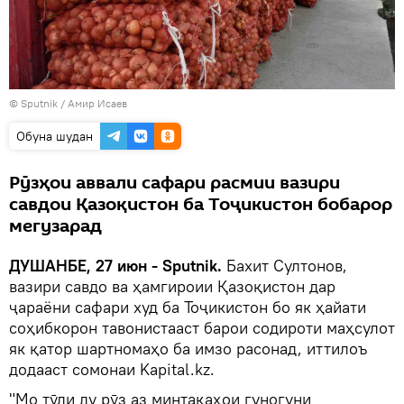
©
Sputnik
/ Амир Исаев
Обуна шудан
Рӯзҳои аввали сафари расмии вазири
савдои Қазоқистон ба Тоҷикистон бобарор
мегузарад
ДУШАНБЕ, 27 июн - Sputnik.
Бахит Султонов,
вазири савдо ва ҳамгироии Қазоқистон дар
ҷараёни сафари худ ба Тоҷикистон бо як ҳайати
соҳибкорон тавонистааст барои содироти маҳсулот
як қатор шартномаҳо ба имзо расонад, иттилоъ
додааст сомонаи Kapital.kz.
"Мо тӯли ду рӯз аз минтақаҳои гуногуни