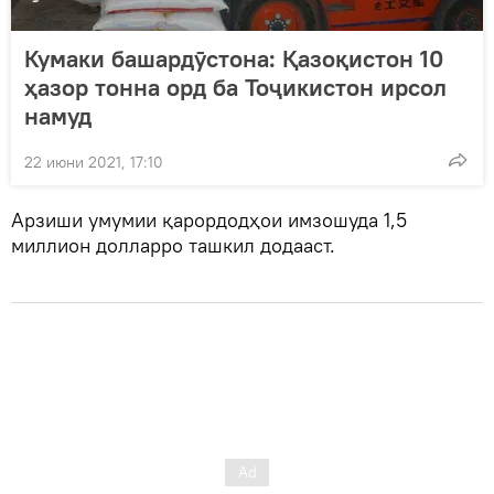
Кумаки башардӯстона: Қазоқистон 10
ҳазор тонна орд ба Тоҷикистон ирсол
намуд
22 июни 2021, 17:10
Арзиши умумии қарордодҳои имзошуда 1,5
миллион долларро ташкил додааст.