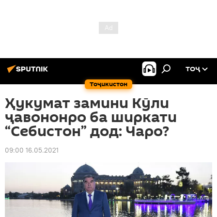
ТОҶ
Тоҷикистон
Ҳукумат замини Кӯли
ҷавононро ба ширкати
“Себистон” дод: Чаро?
09:00 16.05.2021