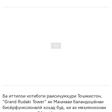
Ба иттилои котиботи раисиҷумҳури Тоҷикистон,
“Grand Rudaki Tower” як Маҷмааи баландошёнаи
бисёрфунксионалӣ хоҳад буд, ки аз меҳмонхонаи