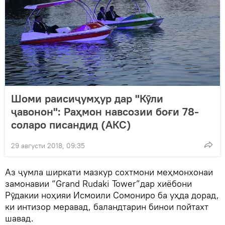
Шоми раисиҷумҳур дар "Кӯли
ҷавонон": Раҳмон навсозии боғи 78-
соларо писандид (АКС)
29 августи 2018, 09:35
Аз ҷумла ширкати мазкур сохтмони меҳмонхонаи
замонавии “Grand Rudaki Tower”дар хиёбони
Рӯдакии ноҳияи Исмоили Сомониро ба уҳда дорад,
ки интизор меравад, баландтарин бинои пойтахт
шавад.