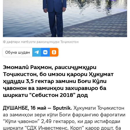
© дафтари матбуоти раисиҷумҳури Тоҷикистон
Обуна шудан
Эмомалӣ Раҳмон, раисиҷумҳури
Тоҷикистон, бо имзои қарори Ҳукумат
ҳудуди 3,5 гектар замини Боғи Кӯли
ҷавонон ва заминҳои захиравиро ба
ширкати “Себистон 2018” дод
ДУШАНБЕ, 16 май — Sputnik.
Ҳукумати Тоҷикистон
аз заминҳои зери кӯли Боғи фарҳангию фароғатии
“Кӯли ҷавонон” 2,49 гектарро, ки дар истифодаи
ширкати "СДХ Инвестменс, Корп" қарор дошт, ба