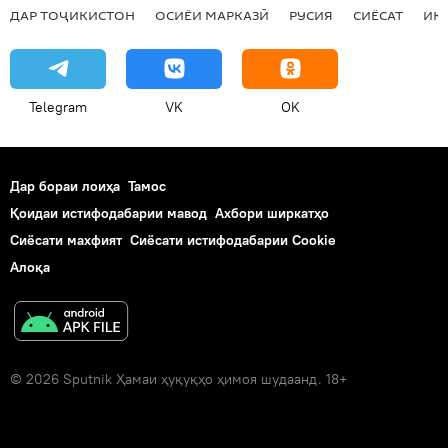
ДАР ТОҶИКИСТОН
ОСИЁИ МАРКАЗӢ
РУСИЯ
СИЁСАТ
ИҚ
Telegram
VK
OK
Дар бораи лоиҳа
Тамос
Қоидаи истифодабарии мавод
Ахбори ширкатҳо
Сиёсати махфият
Сиёсати истифодабарии Cookie
Алоқа
© 2026 Sputnik Ҳамаи ҳуқуқҳо ҳимоя шудаанд. 18+