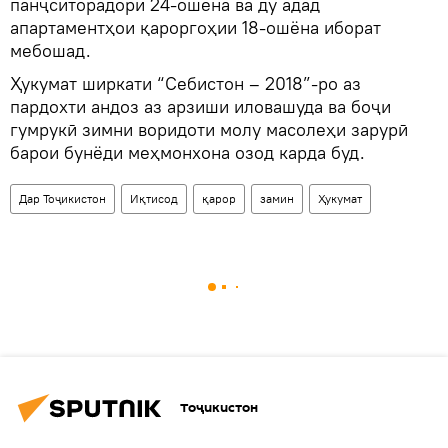
панҷситорадори 24-ошёна ва ду адад
апартаментҳои қароргоҳии 18-ошёна иборат
мебошад.
Ҳукумат ширкати “Себистон – 2018”-ро аз
пардохти андоз аз арзиши иловашуда ва боҷи
гумрукӣ зимни воридоти молу масолеҳи зарурӣ
барои бунёди меҳмонхона озод карда буд.
Дар Тоҷикистон
Иқтисод
қарор
замин
Ҳукумат
Тоҷикистон