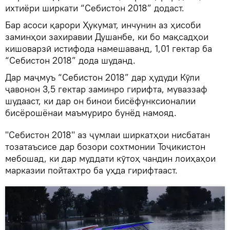
ихтиёри ширкати “Себистон 2018” додаст.
Бар асоси қарори Ҳукумат, инчунин аз ҳисоби
заминҳои захиравии Душанбе, ки бо мақсадҳои
кишоварзӣ истифода намешаванд, 1,01 гектар ба
“Себистон 2018” дода шуданд.
Дар маҷмуъ “Себистон 2018” дар ҳудуди Кӯли
ҷавонон 3,5 гектар заминро гирифта, муваззаф
шудааст, ки дар он бинои бисёфунксионалии
бисёрошёнаи маъмуриро бунёд намояд.
"Себистон 2018" аз ҷумлаи ширкатҳои нисбатан
тозатаъсисе дар бозори сохтмонии Тоҷикистон
мебошад, ки дар муддати кӯтоҳ чандин лоиҳаҳои
марказии пойтахтро ба уҳда гирифтааст.