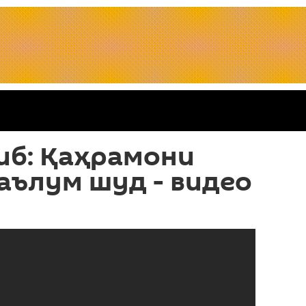
иб: Қаҳрамони
аълум шуд - видео