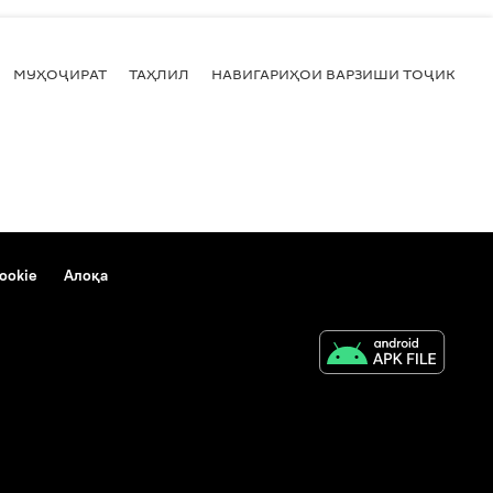
МУҲОҶИРАТ
ТАҲЛИЛ
НАВИГАРИҲОИ ВАРЗИШИ ТОҶИКИСТ
ookie
Алоқа