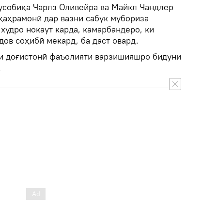
усобиқа Чарлз Оливейра ва Майкл Чандлер
қаҳрамонӣ дар вазни сабук мубориза
худро нокаут карда, камарбандеро, ки
ов соҳибӣ мекард, ба даст овард.
и доғистонӣ фаъолияти варзишияшро бидуни
.