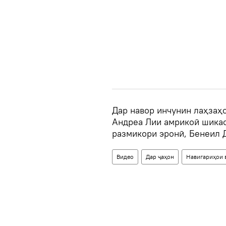
Дар навор инчунин лаҳзаҳ
Андреа Лии амрикоӣ шикаст
размикори эронӣ, Бенеил 
Видео
Дар ҷаҳон
Навигариҳои 