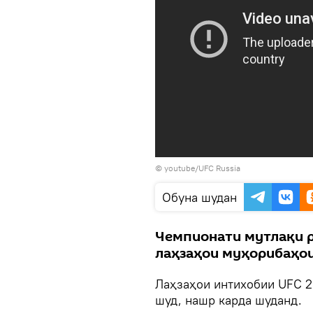
© youtube/UFC Russia
Обуна шудан
Чемпионати мутлақи р
лаҳзаҳои муҳорибаҳои
Лаҳзаҳои интихобии UFC 2
шуд, нашр карда шуданд.