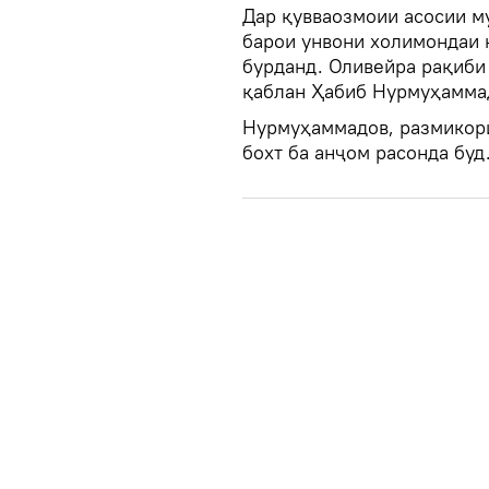
Дар қувваозмоии асосии м
барои унвони холимондаи 
бурданд. Оливейра рақиби 
қаблан Ҳабиб Нурмуҳаммад
Нурмуҳаммадов, размикор
бохт ба анҷом расонда буд