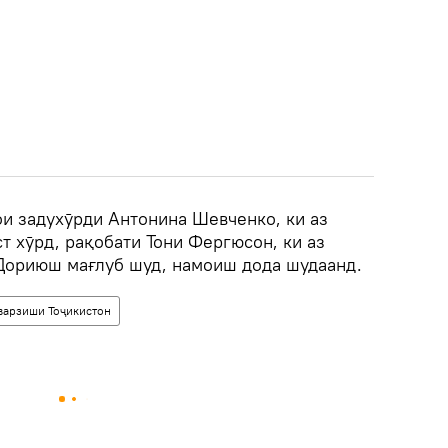
ои задухӯрди Антонина Шевченко, ки аз
 хӯрд, рақобати Тони Фергюсон, ки аз
Дориюш мағлуб шуд, намоиш дода шудаанд.
варзиши Тоҷикистон