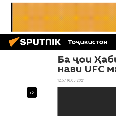
Тоҷикистон
Ба ҷои Ҳаб
нави UFC м
12:57 16.05.2021