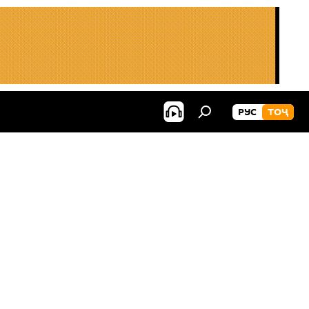
РУС
ТОҶ