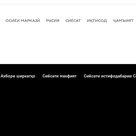
ОСИЁИ МАРКАЗӢ
РУСИЯ
СИЁСАТ
ИҚТИСОД
ҶАМЪИЯТ
Ахбори ширкатҳо
Сиёсати махфият
Сиёсати истифодабарии C