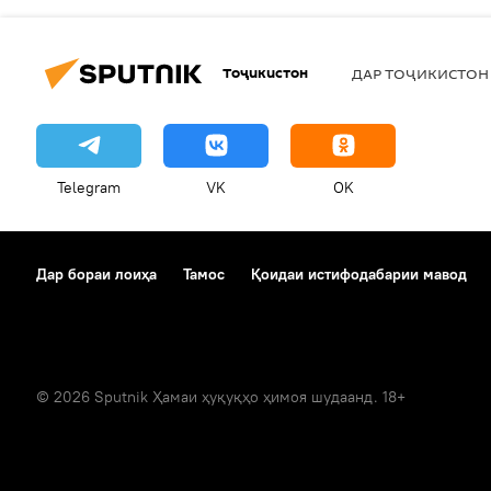
Тоҷикистон
ДАР ТОҶИКИСТОН
Telegram
VK
OK
Дар бораи лоиҳа
Тамос
Қоидаи истифодабарии мавод
© 2026 Sputnik Ҳамаи ҳуқуқҳо ҳимоя шудаанд. 18+