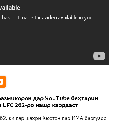
азмикорон дар YouTube беҳтарин
 UFC 262-ро нашр кардааст
62, ки дар шаҳри Хюстон дар ИМА баргузор