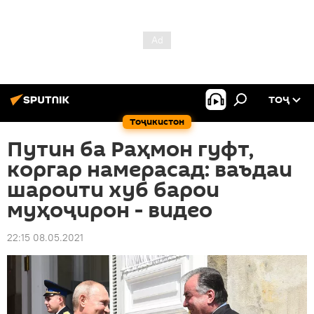
ТОҶ
Тоҷикистон
Путин ба Раҳмон гуфт,
коргар намерасад: ваъдаи
шароити хуб барои
муҳоҷирон - видео
22:15 08.05.2021