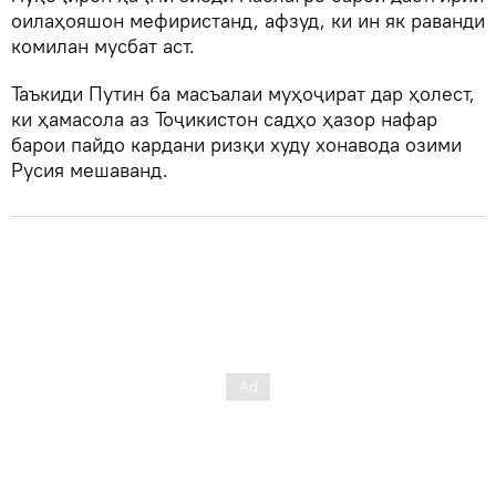
оилаҳояшон мефиристанд, афзуд, ки ин як раванди
комилан мусбат аст.
Таъкиди Путин ба масъалаи муҳоҷират дар ҳолест,
ки ҳамасола аз Тоҷикистон садҳо ҳазор нафар
барои пайдо кардани ризқи худу хонавода озими
Русия мешаванд.