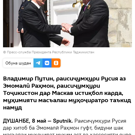
©
Пресс-служба Президента Республики Таджикистан
Обуна шудан
Владимир Путин, раисиҷумҳури Русия аз
Эмомалӣ Раҳмон, раисиҷумҳури
Тоҷикистон дар Маскав истиқбол карда,
муҳимияти масъалаи муҳоҷиратро таъкид
намуд
ДУШАНБЕ, 8 май — Sputnik.
Раисиҷумҳури Русия
дар хитоб ба Эмомалӣ Раҳмон гуфт, бидуни шак
масъалаи муҳоҷират муҳим аст ва ҳассосияти онро