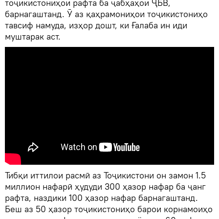
тоҷикистониҳои рафта ба ҷабҳаҳои ҶБВ,
барнагаштанд. Ӯ аз қаҳрамониҳои тоҷикистониҳо
тавсиф намуда, изҳор дошт, ки Ғалаба ин иди
муштарак аст.
Тибқи иттилои расмӣ аз Тоҷикистони он замон 1.5
миллион нафарӣ ҳудуди 300 ҳазор нафар ба ҷанг
рафта, наздики 100 ҳазор нафар барнагаштанд.
Беш аз 50 ҳазор тоҷикистониҳо барои корнамоиҳо