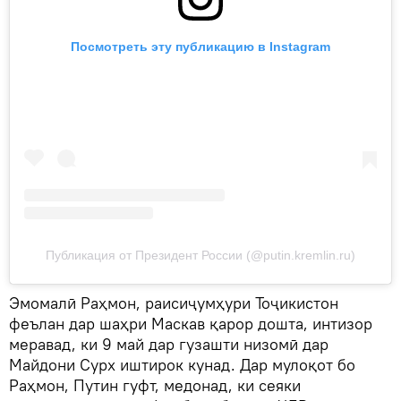
Посмотреть эту публикацию в Instagram
Публикация от Президент России (@putin.kremlin.ru)
Эмомалӣ Раҳмон, раисиҷумҳури Тоҷикистон
феълан дар шаҳри Маскав қарор дошта, интизор
меравад, ки 9 май дар гузашти низомӣ дар
Майдони Сурх иштирок кунад. Дар мулоқот бо
Раҳмон, Путин гуфт, медонад, ки сеяки