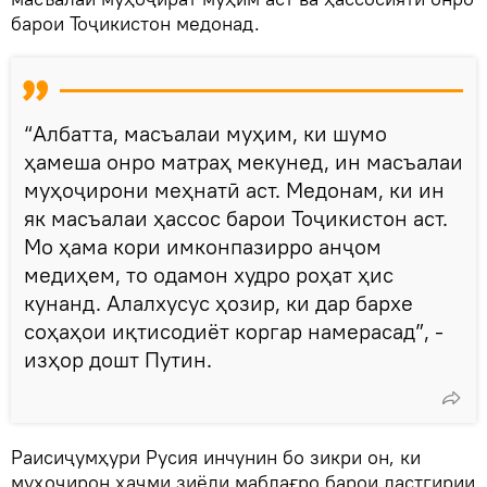
барои Тоҷикистон медонад.
“Албатта, масъалаи муҳим, ки шумо
ҳамеша онро матраҳ мекунед, ин масъалаи
муҳоҷирони меҳнатӣ аст. Медонам, ки ин
як масъалаи ҳассос барои Тоҷикистон аст.
Мо ҳама кори имконпазирро анҷом
медиҳем, то одамон худро роҳат ҳис
кунанд. Алалхусус ҳозир, ки дар бархе
соҳаҳои иқтисодиёт коргар намерасад”, -
изҳор дошт Путин.
Раисиҷумҳури Русия инчунин бо зикри он, ки
муҳоҷирон ҳаҷми зиёди маблағро барои дастгирии