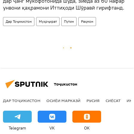
дар ҷанг мукофотонида шуда, зиёда аз 60 нафар
унвони қаҳрамони Иттиҳоди Шӯравӣ гирифтанд.
Дар Тоҷикистон
Муҳоҷират
Путин
Раҳмон
Тоҷикистон
ДАР ТОҶИКИСТОН
ОСИЁИ МАРКАЗӢ
РУСИЯ
СИЁСАТ
ИҚ
Telegram
VK
OK