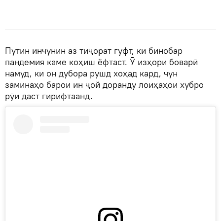
Путин инчунин аз тиҷорат гуфт, ки бинобар
пандемия каме коҳиш ёфтаст. Ӯ изҳори боварӣ
намуд, ки он дубора рушд хоҳад кард, чун
заминаҳо барои ин ҷой доранду лоиҳаҳои хубро
рӯи даст гирифтаанд.