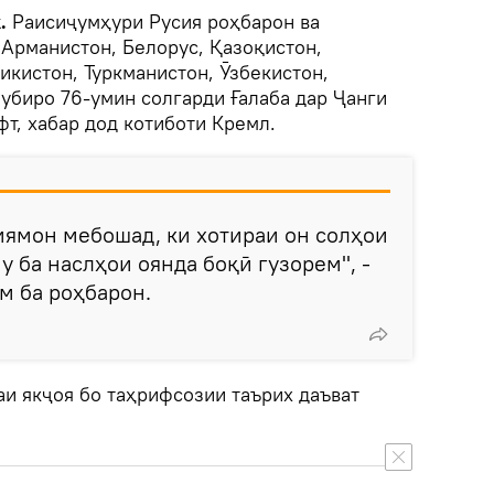
k.
Раисиҷумҳури Русия роҳбарон ва
Арманистон, Белорус, Қазоқистон,
икистон, Туркманистон, Ӯзбекистон,
убиро 76-умин солгарди Ғалаба дар Ҷанги
т, хабар дод котиботи Кремл.
иямон мебошад, ки хотираи он солҳои
 ба наслҳои оянда боқӣ гузорем", -
м ба роҳбарон.
аи якҷоя бо таҳрифсозии таърих даъват