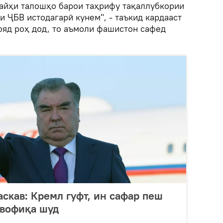
лайҳи талошҳо барои таҳрифу тақаллубкории
и ҶБВ истодагарӣ кунем", - таъкид кардааст
бояд роҳ дод, то аъмоли фашистон сафед
аскав: Кремл гуфт, ин сафар пеш
увофиқа шуд