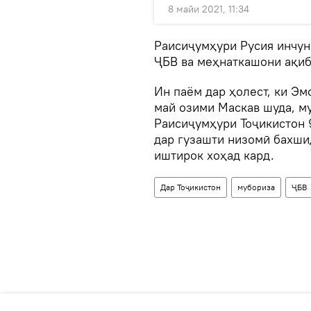
8 майи 2021, 11:34
Раисиҷумҳури Русия инчун
ҶБВ ва меҳнаткашони ақиб
Ин паём дар ҳолест, ки Э
май озими Маскав шуда, му
Раисиҷумҳури Тоҷикистон 
дар гузашти низомӣ бахши
иштирок хоҳад кард.
Дар Тоҷикистон
мубориза
ҶБВ