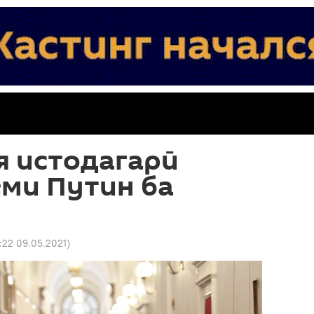
я истодагарӣ
ёми Путин ба
1:22 09.05.2021
)