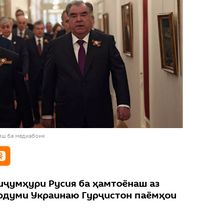
иш ба медиабонк
иҷумҳури Русия ба ҳамтоёнаш аз
рдуми Украинаю Гурҷистон паёмҳои