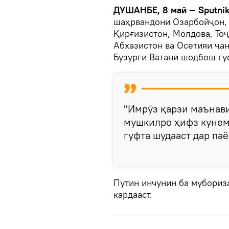
ДУШАНБЕ, 8 май — Sputni
шаҳрвандони Озарбойҷон, 
Қирғизистон, Молдова, Тоҷ
Абхазистон ва Осетияи ҷан
Бузурги Ватанӣ шодбош гуф
"Имрӯз қарзи маънав
мушкилро ҳифз кунему
гуфта шудааст дар паё
Путин инчунин ба мубориз
кардааст.