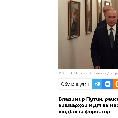
©
Sputnik
/ Алексей Никольский
/
Гузар
Обуна шудан
Владимир Путин, раис
кишварҳои ИДМ ва ма
шодбошӣ фиристод