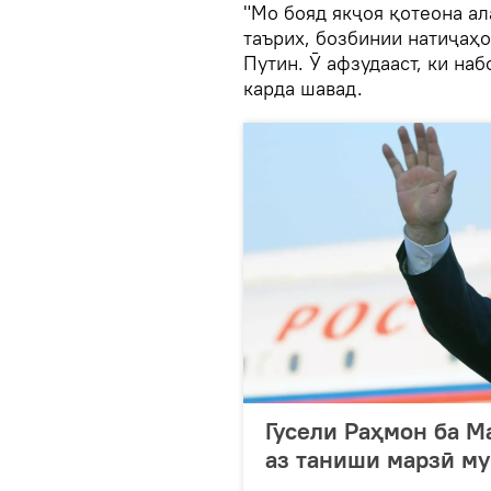
"Мо бояд якҷоя қотеона а
таърих, бозбинии натиҷаҳо
Путин. Ӯ афзудааст, ки на
карда шавад.
Гусели Раҳмон ба М
аз таниши марзӣ м