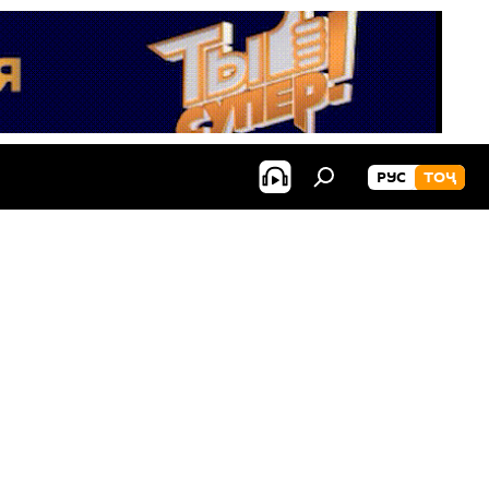
РУС
ТОҶ