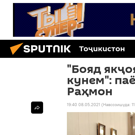
Тоҷикистон
"Бояд якҷо
кунем": па
Раҳмон
19:40 08.05.2021
(Навсозишуда:
1