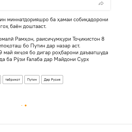
ин миннатдорияшро ба ҳамаи собиқадорони
гоҳ баён доштааст.
момалӣ Рамҳон, раисиҷумҳури Тоҷикистон 8
лоқоташ бо Путин дар назар аст.
9 май якҷоя бо дигар роҳбарони даъватшуда
да ба Рӯзи Ғалаба дар Майдони Сурх
табрикот
Путин
Дар Русия