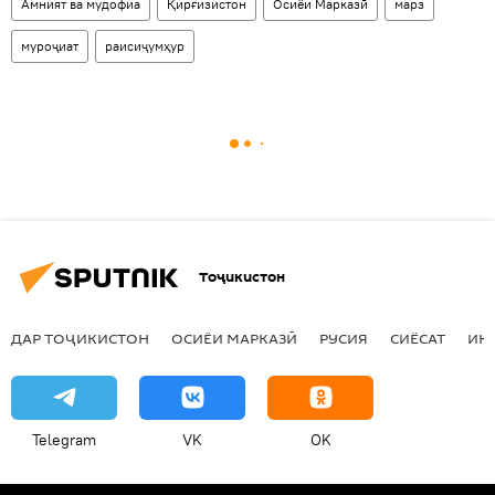
Амният ва мудофиа
Қирғизистон
Осиёи Марказӣ
марз
муроҷиат
раисиҷумҳур
Тоҷикистон
ДАР ТОҶИКИСТОН
ОСИЁИ МАРКАЗӢ
РУСИЯ
СИЁСАТ
ИҚ
Telegram
VK
OK