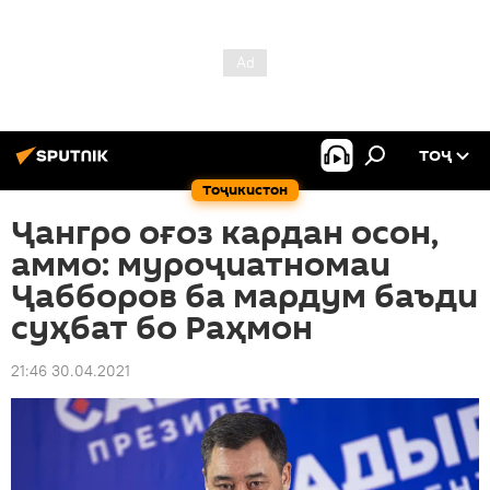
ТОҶ
Тоҷикистон
Ҷангро оғоз кардан осон,
аммо: муроҷиатномаи
Ҷабборов ба мардум баъди
суҳбат бо Раҳмон
21:46 30.04.2021