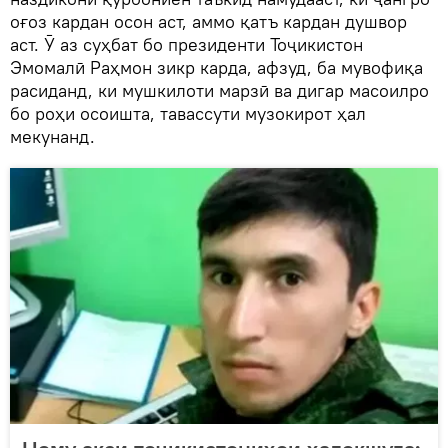
оғоз кардан осон аст, аммо қатъ кардан душвор
аст. Ӯ аз суҳбат бо президенти Тоҷикистон
Эмомалӣ Раҳмон зикр карда, афзуд, ба мувофиқа
расиданд, ки мушкилоти марзӣ ва дигар масоилро
бо роҳи осоишта, тавассути музокирот ҳал
мекунанд.