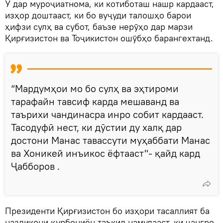
Ӯ дар муроҷиатнома, ки котиботаш нашр кардааст,
изҳор доштааст, ки бо вуҷуди талошҳо барои
ҳифзи сулҳ ва субот, баъзе нерӯҳо дар марзи
Қирғизистон ва Тоҷикистон ошӯбҳо барангехтанд.
“Мардумҳои мо бо сулҳ ва эҳтироми
тарафайн тавсиф карда мешаванд ва
таърихи чандинасра инро собит кардааст.
Тасодуфӣ нест, ки дӯстии ду халқ дар
достони Манас тавассути муҳаббати Манас
ва Хоникей инъикос ёфтааст"- қайд кард
Ҷабборов .
Президенти Қирғизистон бо изҳори тасаллият ба
наздикони қурбониён таъкид намудааст, ки ҷангро