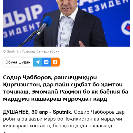
© Sputnik
/
Гузариш ба медиабонк
Обуна шудан
Содир Ҷабборов, раисиҷумҳури
Қирғизистон, дар пайи суҳбат бо ҳамтои
тоҷикаш, Эмомалӣ Раҳмон бо як баёния ба
мардуми кишвараш муроҷиат кард
ДУШАНБЕ, 30 апр - Sputnik.
Содир Ҷабборов дар
робита ба вазъи марз бо Тоҷикистон аз мардуми
кишвараш хостааст, ба эҳсос дода нашаванд.