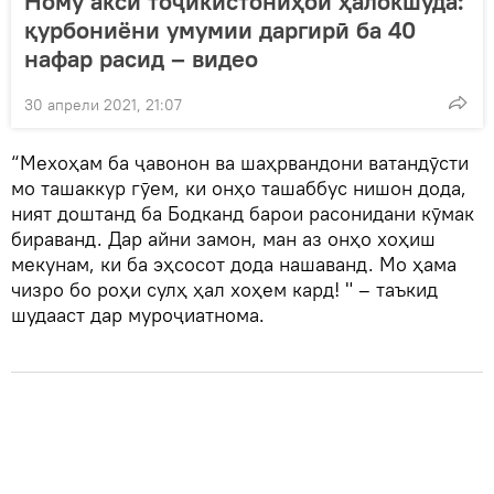
Ному акси тоҷикистониҳои ҳалокшуда:
қурбониёни умумии даргирӣ ба 40
нафар расид – видео
30 апрели 2021, 21:07
“Мехоҳам ба ҷавонон ва шаҳрвандони ватандӯсти
мо ташаккур гӯем, ки онҳо ташаббус нишон дода,
ният доштанд ба Бодканд барои расонидани кӯмак
бираванд. Дар айни замон, ман аз онҳо хоҳиш
мекунам, ки ба эҳсосот дода нашаванд. Мо ҳама
чизро бо роҳи сулҳ ҳал хоҳем кард! " – таъкид
шудааст дар муроҷиатнома.