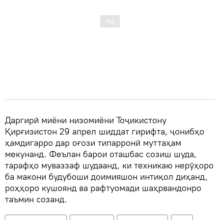
Даргирӣ миёни низомиёни Тоҷикистону
Қирғизистон 29 апрел шиддат гирифта, ҷонибҳо
ҳамдигарро дар оғози типарронӣ муттаҳам
мекунанд. Феълан барои оташбас созиш шуда,
тарафҳо муваззаф шудаанд, ки техникаю нерӯҳоро
ба макони будубоши доимияшон интиқол диҳанд,
роҳҳоро кушоянд ва рафтуомади шаҳрвандонро
таъмин созанд.