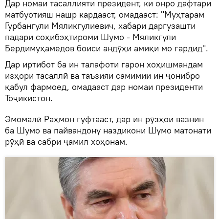
Дар номаи тасаллияти президент, ки онро дафтари
матбуотияш нашр кардааст, омадааст: "Муҳтарам
Гурбангули Мяликгулиевич, хабари даргузашти
падари соҳибэҳтироми Шумо - Мяликгули
Бердимуҳамедов боиси андӯҳи амиқи мо гардид".
Дар иртибот ба ин талафоти гарон хоҳишмандам
изҳори тасаллӣ ва таъзияи самимии ин ҷонибро
қабул фармоед, омадааст дар номаи президенти
Тоҷикистон.
Эмомалӣ Раҳмон гуфтааст, дар ин рӯзҳои вазнин
ба Шумо ва пайвандону наздикони Шумо матонати
рӯҳӣ ва сабри ҷамил хоҳонам.