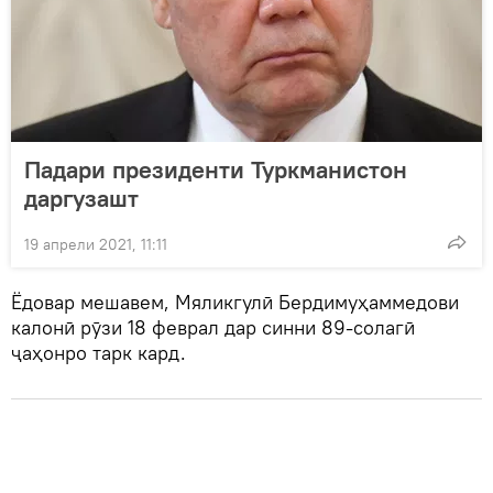
Падари президенти Туркманистон
даргузашт
19 апрели 2021, 11:11
Ёдовар мешавем, Мяликгулӣ Бердимуҳаммедови
калонӣ рӯзи 18 феврал дар синни 89-солагӣ
ҷаҳонро тарк кард.