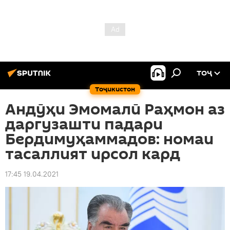
ТОҶ
Тоҷикистон
Андӯҳи Эмомалӣ Раҳмон аз
даргузашти падари
Бердимуҳаммадов: номаи
тасаллият ирсол кард
17:45 19.04.2021