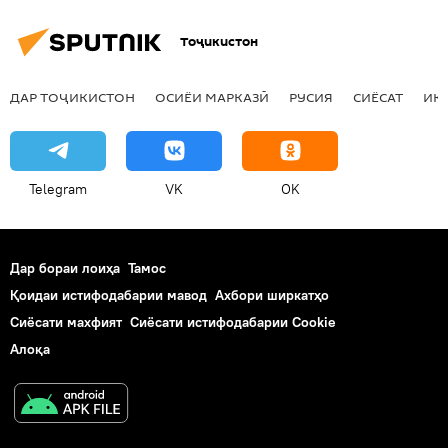
Тоҷикистон
ДАР ТОҶИКИСТОН
ОСИЁИ МАРКАЗӢ
РУСИЯ
СИЁСАТ
ИҚ
Telegram
VK
OK
Дар бораи лоиҳа
Тамос
Қоидаи истифодабарии мавод
Ахбори ширкатҳо
Сиёсати махфият
Сиёсати истифодабарии Cookie
Алоқа