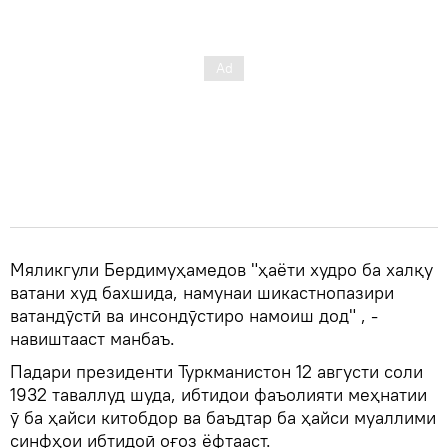
Мяликгули Бердимуҳамедов "ҳаёти худро ба халқу
ватани худ бахшида, намунаи шикастнопазири
ватандӯстӣ ва инсондӯстиро намоиш дод" , -
навиштааст манбаъ.
Падари президенти Туркманистон 12 августи соли
1932 таваллуд шуда, ибтидои фаъолияти меҳнатии
ӯ ба ҳайси китобдор ва баъдтар ба ҳайси муаллими
синфҳои ибтидоӣ оғоз ёфтааст.