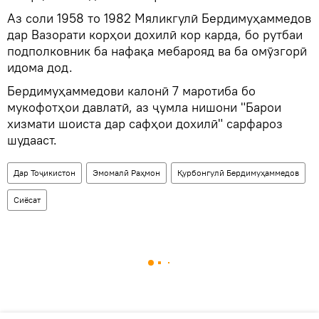
Аз соли 1958 то 1982 Мяликгулӣ Бердимуҳаммедов
дар Вазорати корҳои дохилӣ кор карда, бо рутбаи
подполковник ба нафақа мебарояд ва ба омӯзгорӣ
идома дод.
Бердимуҳаммедови калонӣ 7 маротиба бо
мукофотҳои давлатӣ, аз ҷумла нишони "Барои
хизмати шоиста дар сафҳои дохилӣ" сарфароз
шудааст.
Дар Тоҷикистон
Эмомалӣ Раҳмон
Қурбонгулӣ Бердимуҳаммедов
Сиёсат