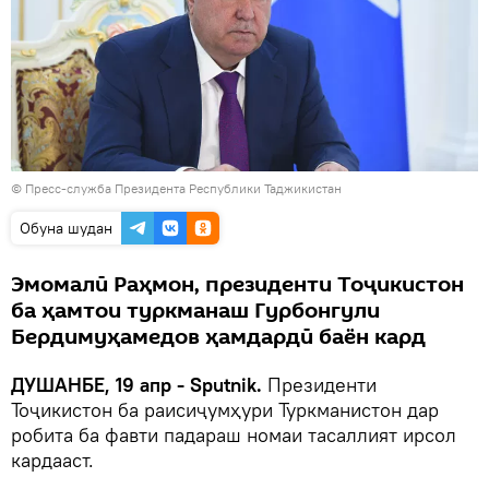
©
Пресс-служба Президента Республики Таджикистан
Обуна шудан
Эмомалӣ Раҳмон, президенти Тоҷикистон
ба ҳамтои туркманаш Гурбонгули
Бердимуҳамедов ҳамдардӣ баён кард
ДУШАНБЕ, 19 апр - Sputnik.
Президенти
Тоҷикистон ба раисиҷумҳури Туркманистон дар
робита ба фавти падараш номаи тасаллият ирсол
кардааст.