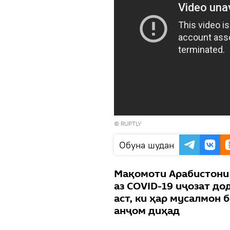
© RUPTLY
Обуна шудан
Мақомоти Арабистони
аз COVID-19 иҷозат до
аст, ки ҳар мусалмон 
анҷом диҳад