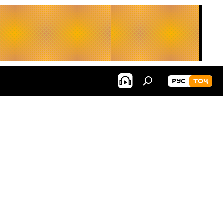
РУС
ТОҶ