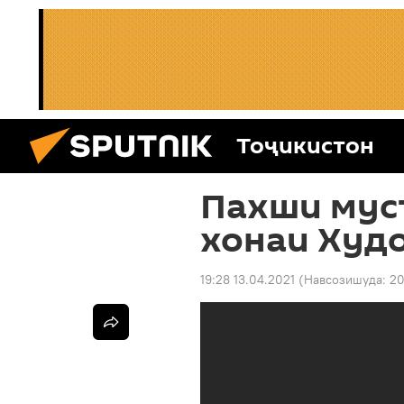
Тоҷикистон
Пахши муст
хонаи Худо
19:28 13.04.2021
(Навсозишуда:
20