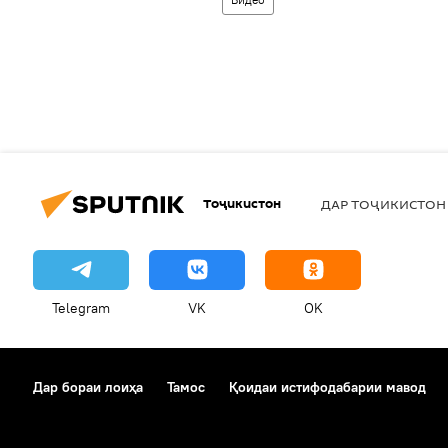
Тоҷикистон
ДАР ТОҶИКИСТОН
Telegram
VK
OK
Дар бораи лоиҳа
Тамос
Қоидаи истифодабарии мавод