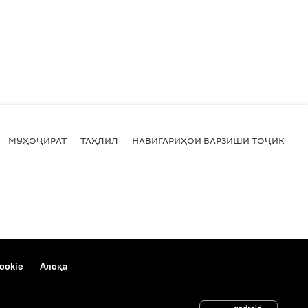
МУҲОҶИРАТ
ТАҲЛИЛ
НАВИГАРИҲОИ ВАРЗИШИ ТОҶИКИСТ
ookie
Алоқа