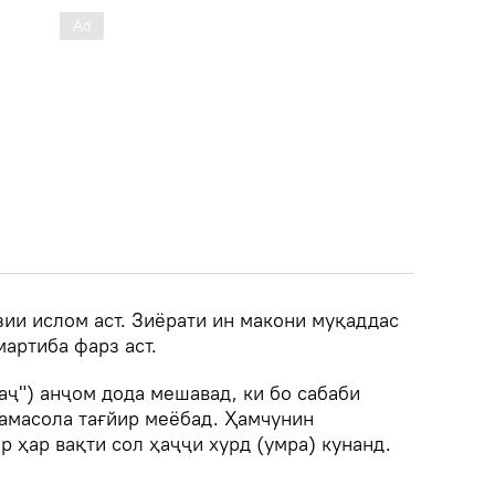
зии ислом аст. Зиёрати ин макони муқаддас
мартиба фарз аст.
аҷ") анҷом дода мешавад, ки бо сабаби
ҳамасола тағйир меёбад. Ҳамчунин
 ҳар вақти сол ҳаҷҷи хурд (умра) кунанд.