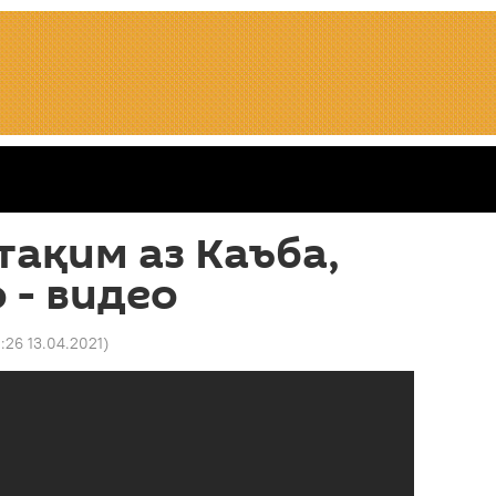
ақим аз Каъба,
 - видео
:26 13.04.2021
)