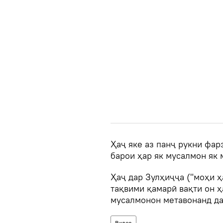
Ҳаҷ яке аз панҷ рукни фар
барои ҳар як мусалмон як 
Ҳаҷ дар Зулҳиҷҷа ("моҳи ҳ
тақвими қамарӣ вақти он 
мусалмонон метавонанд дар
Видео