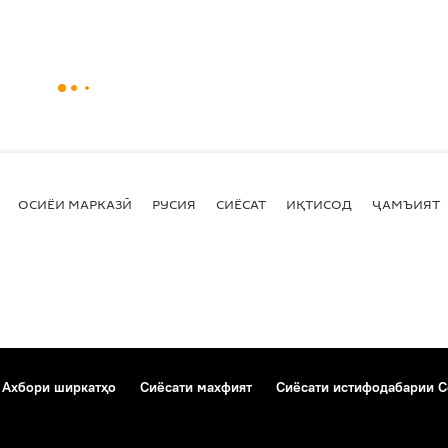
ОСИЁИ МАРКАЗӢ
РУСИЯ
СИЁСАТ
ИҚТИСОД
ҶАМЪИЯТ
Ахбори ширкатҳо
Сиёсати махфият
Сиёсати истифодабарии C