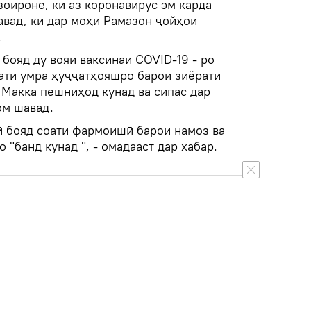
зоироне, ки аз коронавирус эм карда
авад, ки дар моҳи Рамазон ҷойҳои
.
 бояд ду вояи ваксинаи COVID-19 - ро
рати умра ҳуҷҷатҳояшро барои зиёрати
 Макка пешниҳод кунад ва сипас дар
ом шавад.
ӣ бояд соати фармоишӣ барои намоз ва
 "банд кунад ", - омадааст дар хабар.