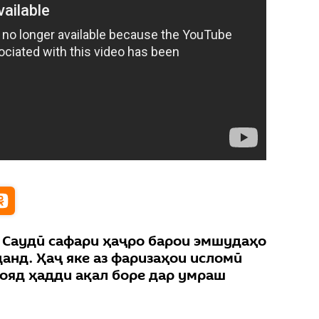
 Саудӣ сафари ҳаҷро барои эмшудаҳо
данд. Ҳаҷ яке аз фаризаҳои исломӣ
бояд ҳадди ақал боре дар умраш