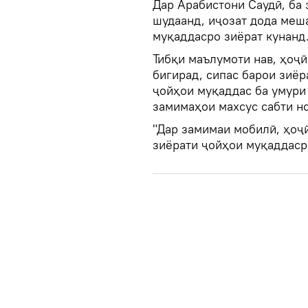
Дар Арабистони Саудӣ, ба 
шудаанд, иҷозат дода меш
муқаддасро зиёрат кунанд
Тибқи маълумоти нав, ҳоҷӣ
бигирад, сипас барои зиё
ҷойҳои муқаддас ба умури
замимаҳои махсус сабти н
"Дар замимаи мобилӣ, ҳоҷ
зиёрати ҷойҳои муқаддасро