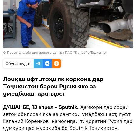
© Пресс-служба дилерского центра ПАО "Камаз" в Ташкенте
Обуна шудан
Лоиҳаи ифтитоҳи як корхона дар
Тоҷикистон барои Русия яке аз
умедбахштаринҳост
ДУШАНБЕ, 13 апрел - Sputnik.
Ҳамкорӣ дар соҳаи
автомобилсозӣ яке аз самтҳои умедбахш аст, гуфт
Евгений Коренков, намояндаи тиҷоратии Русия дар
ҷумҳурӣ дар мусоҳиба бо Sputnik Тоҷикистон.