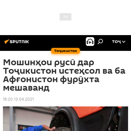
ТОҶ
Тоҷикистон
Мошинҳои русӣ дар
Тоҷикистон истеҳсол ва ба
Афғонистон фурӯхта
мешаванд
18:20 13.04.2021