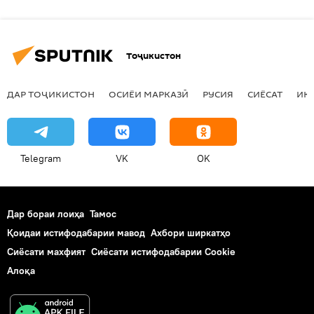
Тоҷикистон
ДАР ТОҶИКИСТОН
ОСИЁИ МАРКАЗӢ
РУСИЯ
СИЁСАТ
ИҚ
Telegram
VK
OK
Дар бораи лоиҳа
Тамос
Қоидаи истифодабарии мавод
Ахбори ширкатҳо
Сиёсати махфият
Сиёсати истифодабарии Cookie
Алоқа