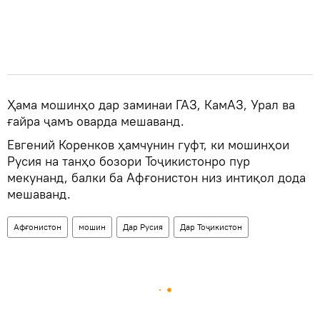
Ҳама мошинҳо дар заминаи ГАЗ, КамАЗ, Урал ва
ғайра ҷамъ оварда мешаванд.
Евгений Коренков ҳамчунин гуфт, ки мошинҳои
Русия на танҳо бозори Тоҷикистонро пур
мекунанд, балки ба Афғонистон низ интиқол дода
мешаванд.
Афғонистон
мошин
Дар Русия
Дар Тоҷикистон