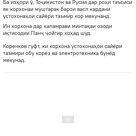
Ба изҳори ӯ, Тоҷикистон ва Русия дар роҳи таъсиси
як корхонаи муштарак барои васл кардани
устохонаҳои сайёри таъмир кор мекунанд.
Ин корхона дар қаламрави минтақаи озоди
иқтисодии Панҷ ҷойгир хоҳад шуд.
Коренков гуфт, ки корхона устохонаҳои сайёри
таъмири обу корез ва электротехника бунёд
мекунад.