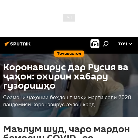
ТОҶ
Тоҷикистон
Коронавирус дар Русия ва
ҷаҳон: охирин хабару
гузоришҳо
Созмони ҷаҳонии беҳдошт моҳи марти соли 2020
пандемияи коронавирус эълон кард
Маълум шуд, чаро мардон