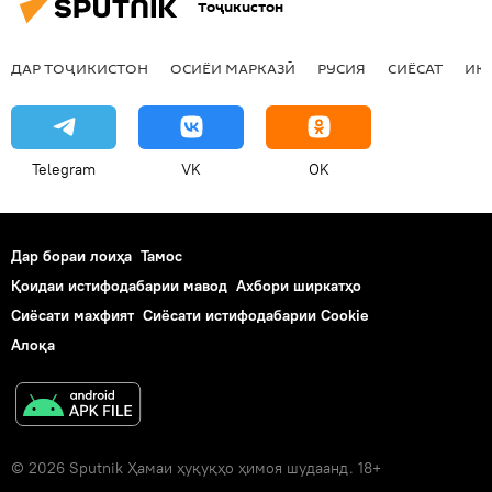
Тоҷикистон
ДАР ТОҶИКИСТОН
ОСИЁИ МАРКАЗӢ
РУСИЯ
СИЁСАТ
ИҚ
Telegram
VK
OK
Дар бораи лоиҳа
Тамос
Қоидаи истифодабарии мавод
Ахбори ширкатҳо
Сиёсати махфият
Сиёсати истифодабарии Cookie
Алоқа
© 2026 Sputnik Ҳамаи ҳуқуқҳо ҳимоя шудаанд. 18+