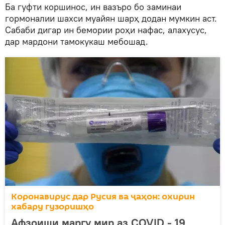
Ба гуфти коршинос, ин вазъро бо заминаи
гормоналии шахси муайян шарҳ додан мумкин аст.
Сабаби дигар ин бемории роҳи нафас, алахусус,
дар мардони тамокукаш мебошад.
Коронавирус дар Русия ва ҷаҳон: охирин
хабару гузоришҳо
Афзоиши маргу мир аз COVID - 19