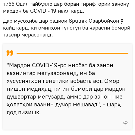
тибб Одил Ғайбулло дар бораи гирифтории занону
мардон ба COVID - 19 нақл кард.
Дар мусоҳиба дар радиои Sputnik Озарбойҷон ӯ
қайд кард, ки омилҳои гуногун ба ҷараёни беморӣ
таъсир мерасонанд.
"Мардон COVID-19-ро нисбат ба занон
вазнинтар мегузаронанд, ин ба
хусусиятҳои генетикӣ вобаста аст. Омор
нишон медиҳад, ки ин беморӣ дар мардон
душвортар мегузард, аммо дар занон низ
ҳолатҳои вазнин дучор мешавад", - шарҳ
дод пизишк.