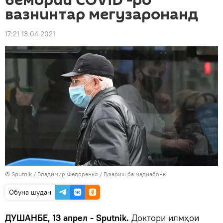
бемории COVID -ро
вазнинтар мегузаронанд
17:21 13.04.2021
©
Sputnik
/ Владимир Федоренко
/
Гузариш ба медиабонк
Обуна шудан
ДУШАНБЕ, 13 апрел - Sputnik.
Доктори илмҳои