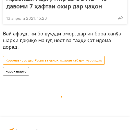
давоми 7 ҳафтаи охир дар ҷаҳон
13 апрели 2021, 15:20
Вай афзуд, ки бо вуҷуди омор, дар ин бора ҳанӯз
шарҳи дақиқе маҷуд нест ва таҳқиқот идома
дорад.
Коронавирус дар Русия ва ҷаҳон: охирин хабару гузоришҳо
коронавирус