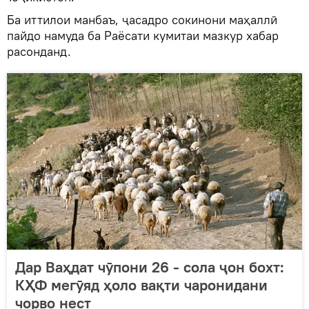
Ба иттилои манбаъ, ҷасадро сокинони маҳаллӣ
пайдо намуда ба Раёсати кумитаи мазкур хабар
расонданд.
Дар Ваҳдат чӯпони 26 - сола ҷон бохт:
КҲФ мегӯяд ҳоло вақти чаронидани
чорво нест