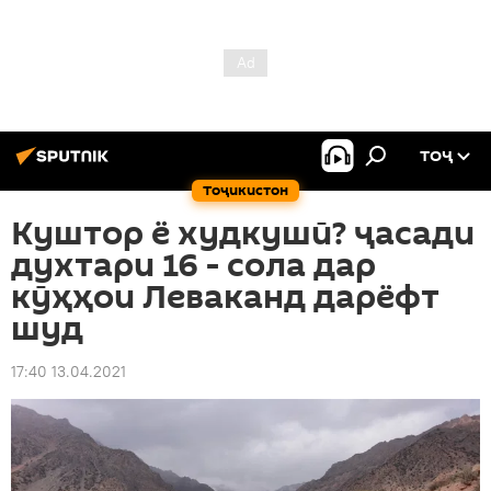
ТОҶ
Тоҷикистон
Куштор ё худкушӣ? ҷасади
духтари 16 - сола дар
кӯҳҳои Леваканд дарёфт
шуд
17:40 13.04.2021