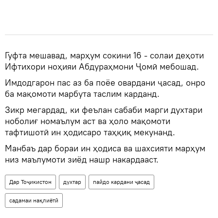
Гуфта мешавад, марҳум сокини 16 - солаи деҳоти
Ифтихори ноҳияи Абдураҳмони Ҷомӣ мебошад.
Имдодгарон пас аз ба поёе овардани ҷасад, онро
ба мақомоти марбута таслим карданд.
Зикр мегардад, ки феълан сабаби марги духтари
ноболиғ номаълум аст ва ҳоло мақомоти
тафтишотӣ ин ҳодисаро таҳқиқ мекунанд.
Манбаъ дар бораи ин ҳодиса ва шахсияти марҳум
низ маълумоти зиёд нашр накардааст.
Дар Тоҷикистон
духтар
пайдо кардани ҷасад
садамаи нақлиётӣ