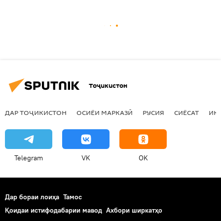
Тоҷикистон
ДАР ТОҶИКИСТОН
ОСИЁИ МАРКАЗӢ
РУСИЯ
СИЁСАТ
ИҚ
Telegram
VK
OK
Дар бораи лоиҳа
Тамос
Қоидаи истифодабарии мавод
Ахбори ширкатҳо