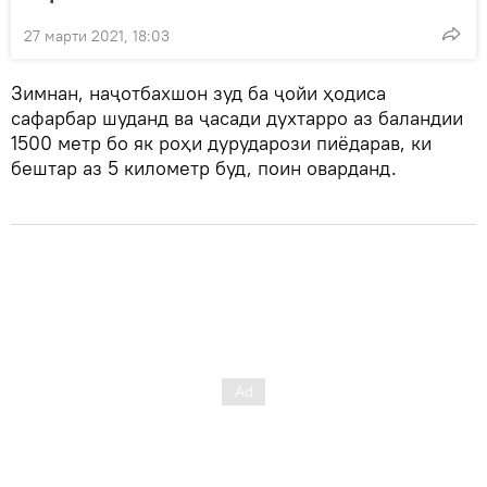
27 марти 2021, 18:03
Зимнан, наҷотбахшон зуд ба ҷойи ҳодиса
сафарбар шуданд ва ҷасади духтарро аз баландии
1500 метр бо як роҳи дурударози пиёдарав, ки
бештар аз 5 километр буд, поин оварданд.