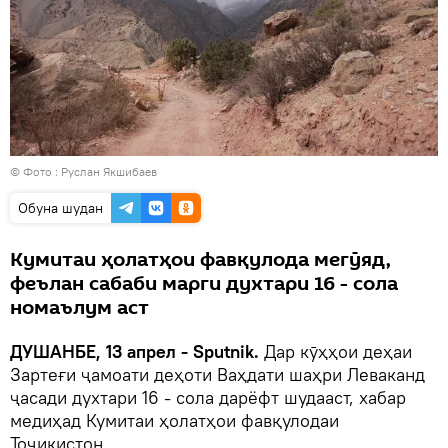
© Фото : Руслан Якшибаев
Обуна шудан
Кумитаи ҳолатҳои фавқулода мегӯяд,
феълан сабаби марги духтари 16 - сола
номаълум аст
ДУШАНБЕ, 13 апрел - Sputnik.
Дар кӯҳҳои деҳаи
Зартеғи ҷамоати деҳоти Ваҳдати шаҳри Леваканд
ҷасади духтари 16 - сола дарёфт шудааст, хабар
медиҳад Кумитаи ҳолатҳои фавқулодаи
Тоҷикистон.