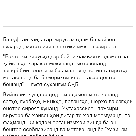
Ба гуфтаи вай, агар вирус аз одам ба ҳайвон
гузарад, мутатсияи генетикӣ имконпазир аст.
"Вақте ки вирусҳо дар байни ҷамъияти одамон ва
ҳайвонҳо ҳаракат мекунанд, метавонанд
тағирёбии генетикӣ ба амал оянд ва ин тағиротҳо
метавонанд ба бемориҳои инсон асар дошта
бошанд", - гуфт сухангӯи СҶБ.
Вуйнович ҳушдор дод, ки одамон метавонанд
сагҳо, гурбаҳо, минкҳо, палангҳо, шерҳо ва сагҳои
енотро сироят кунанд. Мутахассисон таъсири
вирусро ба ҳайвонҳои дигар то ҳол меомӯзанд, то
фаҳманд, ки кадом организмҳои зинда ба он
бештар осебпазиранд ва метавонанд ба "хазинаи