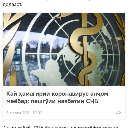
додааст.
Кай ҳамагирии коронавирус анҷом
меёбад: пешгӯии навбатии СҶБ
6 марти 2021, 19:32
Аз ин сабаб, СҶБ ба шахсони сироятёфта тавсия