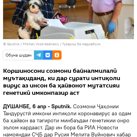
©
Sputnik
/ Mikhail Voskresenskiy
/
Гузариш ба медиабонк
Обуна шудан
Коршиносони созмони байналмилалӣ
муътақиданд, ки дар сурати интиқоли
вирус аз инсон ба ҳайвонот мутатсияи
генетикӣ имконпазир аст
ДУШАНБЕ, 6 апр - Sputnik.
Созмони Ҷаҳонии
Тандурустӣ имкони интиқоли коронавирус аз одам
ба ҳайвон ва тағироти минбаъдаи генетикии онро
эълом кардааст. Дар ин бора ба РИА Новости
намояндаи СҶБ дар Русия Мелита Вуйнович хабар