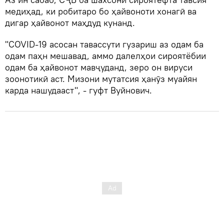
медиҳад, ки робитаро бо ҳайвоноти хонагӣ ва
дигар ҳайвонот маҳдуд кунанд.
"COVID-19 асосан тавассути гузариш аз одам ба
одам паҳн мешавад, аммо далелҳои сироятёбии
одам ба ҳайвонот мавҷуданд, зеро он вируси
зоонотикӣ аст. Мизони мутатсия ҳанӯз муайян
карда нашудааст", - гуфт Вуйнович.