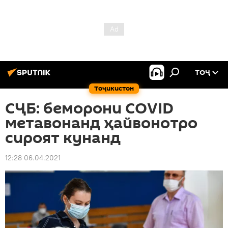
ТОҶ
Тоҷикистон
СҶБ: беморони COVID
метавонанд ҳайвонотро
сироят кунанд
12:28 06.04.2021