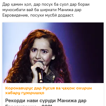
Дар ҳамин ҳол, дар посух ба суол дар бораи
муносибати вай ба ширкати Манижа дар
Евровидение, посухи мусбӣ додааст.
Коронавирус дар Русия ва ҷаҳон: охирин
хабару гузоришҳо
Рекорди нави суруди Манижа дар