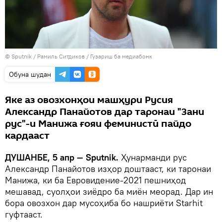
©
Sputnik
/ Рамиль Ситдиков
/
Гузариш ба медиабонк
Обуна шудан
Яке аз овозхонҳои машҳури Русия
Александр Панайотов дар таронаи "Зани
рус"-и Манижа ғояи феминистӣ пайдо
кардааст
ДУШАНБЕ, 5 апр — Sputnik.
Ҳунарманди рус
Александр Панайотов изҳор доштааст, ки таронаи
Манижа, ки ба Евровидение-2021 пешниҳод
мешавад, суолҳои зиёдро ба миён меорад. Дар ин
бора овозхон дар мусоҳиба бо нашриёти Starhit
гуфтааст.