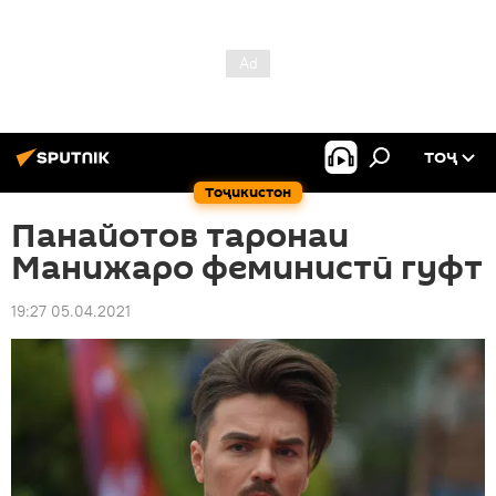
ТОҶ
Тоҷикистон
Панайотов таронаи
Манижаро феминистӣ гуфт
19:27 05.04.2021