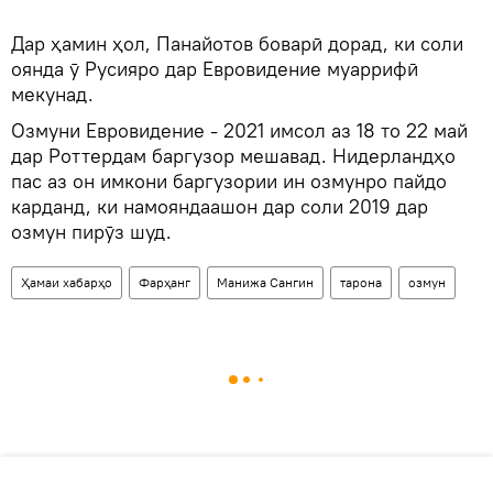
Дар ҳамин ҳол, Панайотов боварӣ дорад, ки соли
оянда ӯ Русияро дар Евровидение муаррифӣ
мекунад.
Озмуни Евровидение - 2021 имсол аз 18 то 22 май
дар Роттердам баргузор мешавад. Нидерландҳо
пас аз он имкони баргузории ин озмунро пайдо
карданд, ки намояндаашон дар соли 2019 дар
озмун пирӯз шуд.
Ҳамаи хабарҳо
Фарҳанг
Манижа Сангин
тарона
озмун