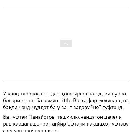
Ӯ чанд таронаашро дар ҳоле ирсол кард, ки пурра
боварӣ дошт, ба озмун Little Big сафар мекунанд ва
баъди чанд муддат ба ӯ занг задаву "не" гуфтанд.
Ба гуфтаи Панайотов, ташкилкунандагон далели
рад карданашонро тағйир ёфтани нақшаҳо гуфтаву
аз ӯ узрхоҳӣ кардаанд.