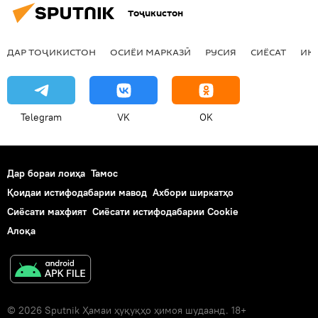
Тоҷикистон
ДАР ТОҶИКИСТОН
ОСИЁИ МАРКАЗӢ
РУСИЯ
СИЁСАТ
ИҚ
Telegram
VK
OK
Дар бораи лоиҳа
Тамос
Қоидаи истифодабарии мавод
Ахбори ширкатҳо
Сиёсати махфият
Сиёсати истифодабарии Cookie
Алоқа
© 2026 Sputnik Ҳамаи ҳуқуқҳо ҳимоя шудаанд. 18+