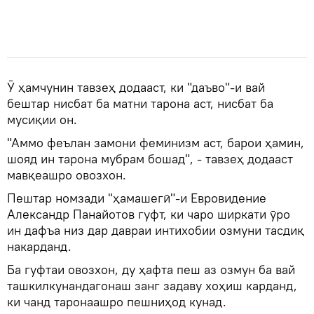
Ӯ ҳамчунин тавзеҳ додааст, ки "даъво"-и вай
бештар нисбат ба матни тарона аст, нисбат ба
мусиқии он.
"Аммо феълан замони феминизм аст, барои ҳамин,
шояд ин тарона мубрам бошад", - тавзеҳ додааст
мавқеашро овозхон.
Пештар номзади "ҳамашегӣ"-и Евровидение
Александр Панайотов гуфт, ки чаро ширкати ӯро
ин дафъа низ дар давраи интихобии озмуни тасдиқ
накарданд.
Ба гуфтаи овозхон, ду ҳафта пеш аз озмун ба вай
ташкилкунандагонаш занг задаву хоҳиш карданд,
ки чанд таронаашро пешниҳод кунад.