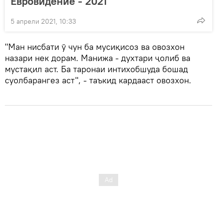
Евровидение - 2021
5 апрели 2021, 10:33
"Ман нисбати ӯ чун ба мусиқисоз ва овозхон
назари нек дорам. Манижа - духтари ҷолиб ва
мустақил аст. Ба таронаи интихобшуда бошад
суолбарангез аст", - таъкид кардааст овозхон.