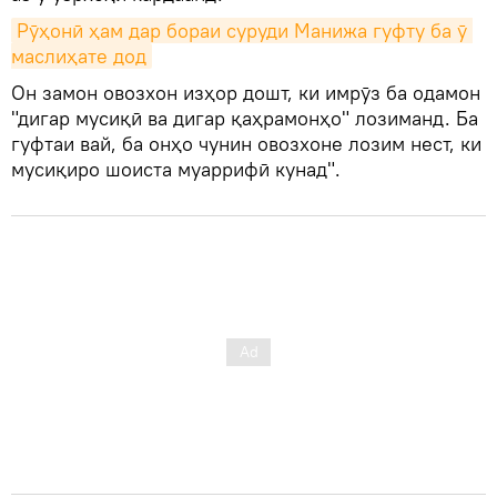
Рӯҳонӣ ҳам дар бораи суруди Манижа гуфту ба ӯ 
маслиҳате дод
Он замон овозхон изҳор дошт, ки имрӯз ба одамон
"дигар мусиқӣ ва дигар қаҳрамонҳо" лозиманд. Ба
гуфтаи вай, ба онҳо чунин овозхоне лозим нест, ки
мусиқиро шоиста муаррифӣ кунад".