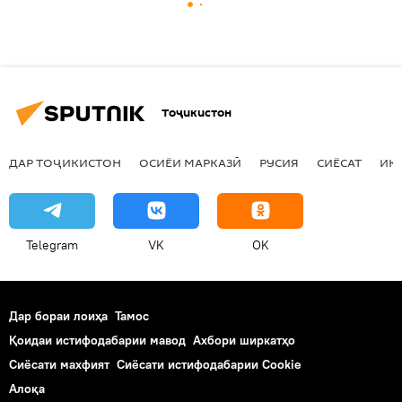
Тоҷикистон
ДАР ТОҶИКИСТОН
ОСИЁИ МАРКАЗӢ
РУСИЯ
СИЁСАТ
ИҚ
Telegram
VK
OK
Дар бораи лоиҳа
Тамос
Қоидаи истифодабарии мавод
Ахбори ширкатҳо
Сиёсати махфият
Сиёсати истифодабарии Cookie
Алоқа