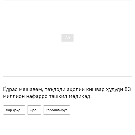
Ёдрас мешавем, теъдоди аҳолии кишвар ҳудуди 83
миллион нафарро ташкил медиҳад.
Дар ҷаҳон
Эрон
коронавирус