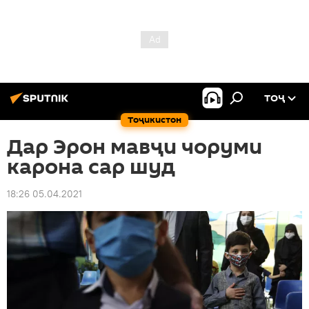
ТОҶ
Тоҷикистон
Дар Эрон мавҷи чоруми
карона сар шуд
18:26 05.04.2021