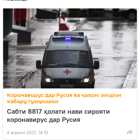
Коронавирус дар Русия ва ҷаҳон: охирин
хабару гузоришҳо
Сабти 8817 ҳолати нави сирояти
коронавирус дар Русия
4 апрели 2021, 14:10