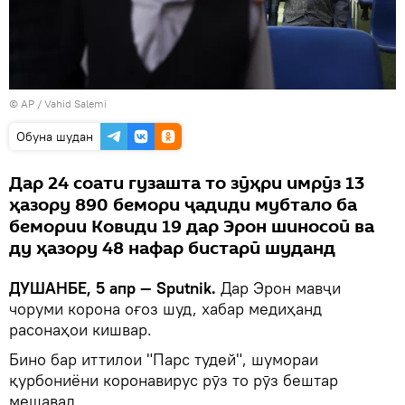
© AP / Vahid Salemi
Обуна шудан
Дар 24 соати гузашта то зӯҳри имрӯз 13
ҳазору 890 бемори ҷадиди мубтало ба
бемории Ковиди 19 дар Эрон шиносоӣ ва
ду ҳазору 48 нафар бистарӣ шуданд
ДУШАНБЕ, 5 апр — Sputnik.
Дар Эрон мавҷи
чоруми корона оғоз шуд, хабар медиҳанд
расонаҳои кишвар.
Бино бар иттилои "Парс тудей", шумораи
қурбониёни коронавирус рӯз то рӯз бештар
мешавад.