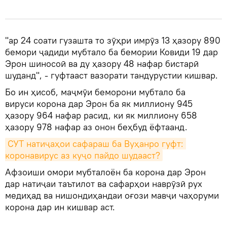
"ар 24 соати гузашта то зӯҳри имрӯз 13 ҳазору 890
бемори ҷадиди мубтало ба бемории Ковиди 19 дар
Эрон шиносоӣ ва ду ҳазору 48 нафар бистарӣ
шуданд", - гуфтааст вазорати тандурустии кишвар.
Бо ин ҳисоб, маҷмӯи беморони мубтало ба
вируси корона дар Эрон ба як миллиону 945
ҳазору 964 нафар расид, ки як миллиону 658
ҳазору 978 нафар аз онон беҳбуд ёфтаанд.
СУТ натиҷаҳои сафараш ба Вуҳанро гуфт: 
коронавирус аз куҷо пайдо шудааст?
Афзоиши омори мубталоён ба корона дар Эрон
дар натиҷаи таътилот ва сафарҳои наврӯзӣ рух
медиҳад ва нишондиҳандаи оғози мавҷи чаҳоруми
корона дар ин кишвар аст.