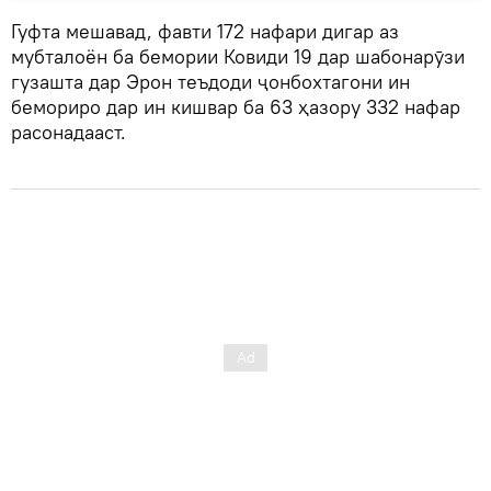
Гуфта мешавад, фавти 172 нафари дигар аз
мубталоён ба бемории Ковиди 19 дар шабонарӯзи
гузашта дар Эрон теъдоди ҷонбохтагони ин
бемориро дар ин кишвар ба 63 ҳазору 332 нафар
расонадааст.