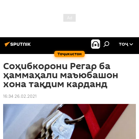
ТОҶ
Тоҷикистон
Соҳибкорони Регар ба
ҳаммаҳали маъюбашон
хона тақдим карданд
16:34 26.02.2021