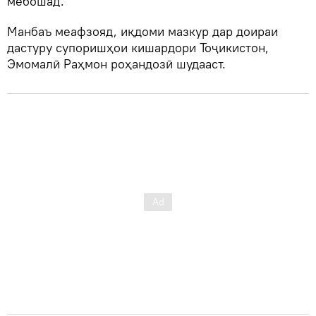
мебошад.
Манбаъ меафзояд, иқдоми мазкур дар доираи
дастуру супоришҳои кишардори Тоҷикистон,
Эмомалӣ Раҳмон роҳандозӣ шудааст.