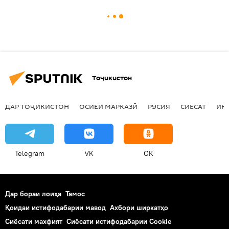
Тоҷикистон
ДАР ТОҶИКИСТОН
ОСИЁИ МАРКАЗӢ
РУСИЯ
СИЁСАТ
ИҚ
Telegram
VK
OK
Дар бораи лоиҳа
Тамос
Қоидаи истифодабарии мавод
Ахбори ширкатҳо
Сиёсати махфият
Сиёсати истифодабарии Cookie