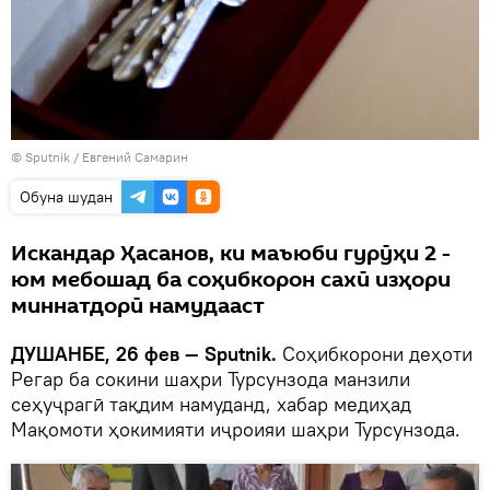
© Sputnik / Евгений Самарин
Обуна шудан
Искандар Ҳасанов, ки маъюби гурӯҳи 2 -
юм мебошад ба соҳибкорон сахӣ изҳори
миннатдорӣ намудааст
ДУШАНБЕ, 26 фев — Sputnik.
Соҳибкорони деҳоти
Регар ба сокини шаҳри Турсунзода манзили
сеҳуҷрагӣ тақдим намуданд, хабар медиҳад
Мақомоти ҳокимияти иҷроияи шаҳри Турсунзода.