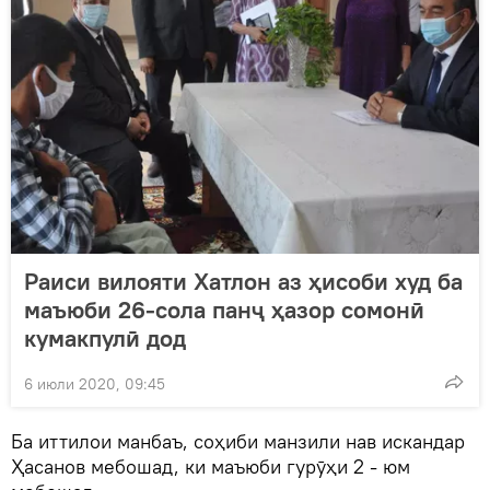
Раиси вилояти Хатлон аз ҳисоби худ ба
маъюби 26-сола панҷ ҳазор сомонӣ
кумакпулӣ дод
6 июли 2020, 09:45
Ба иттилои манбаъ, соҳиби манзили нав искандар
Ҳасанов мебошад, ки маъюби гурӯҳи 2 - юм