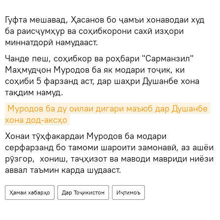
Гуфта мешавад, Ҳасанов бо ҷамъи хонаводаи худ
ба раисҷумҳур ва соҳибкорони сахӣ изҳори
миннатдорӣ намудааст.
Чанде пеш, соҳибкор ва роҳбари "Сарманзил"
Маҳмудҷон Муродов ба як модари тоҷик, ки
соҳиби 5 фарзанд аст, дар шаҳри Душанбе хона
тақдим намуд.
Муродов ба ду оилаи дигари маъюб дар Душанбе 
хона дод-аксҳо
Хонаи тӯҳфакардаи Муродов ба модари
серфарзанд бо тамоми шароити замонавӣ, аз ашёи
рӯзгор, хониш, таҷҳизот ва маводи мавриди ниёзи
аввал таъмин карда шудааст.
Ҳамаи хабарҳо
Дар Тоҷикистон
Иҷтимоъ