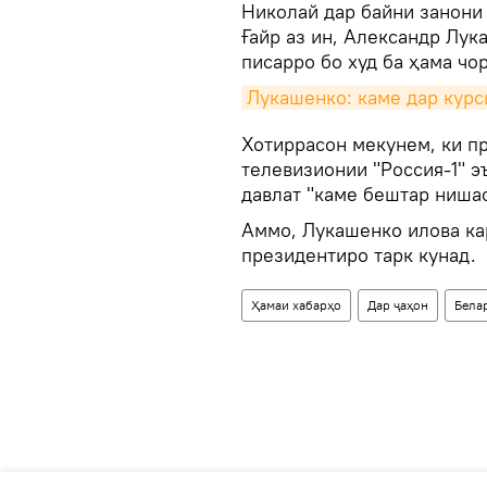
Николай дар байни занони 
Ғайр аз ин, Александр Лук
писарро бо худ ба ҳама ч
Лукашенко: каме дар кур
Хотиррасон мекунем, ки п
телевизионии "Россия-1" э
давлат "каме бештар ниша
Аммо, Лукашенко илова кар
президентиро тарк кунад.
Ҳамаи хабарҳо
Дар ҷаҳон
Бела