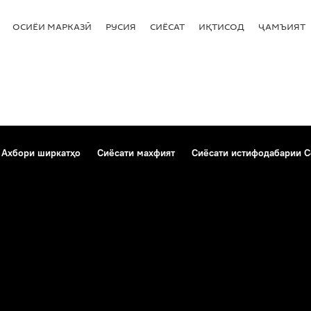
ОСИЁИ МАРКАЗӢ
РУСИЯ
СИЁСАТ
ИҚТИСОД
ҶАМЪИЯТ
Ахбори ширкатҳо
Сиёсати махфият
Сиёсати истифодабарии C