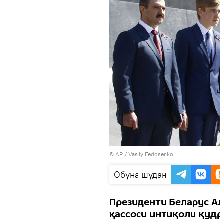
© AP / Vasily Fedosenko
Обуна шудан
Президенти Беларус А
ҳассоси интиқоли қудр