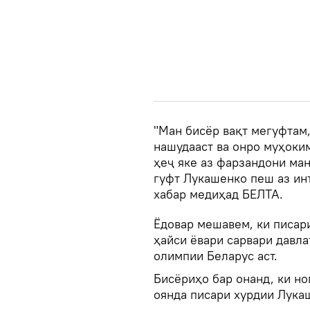
"Ман бисёр вақт мегуфтам,
нашудааст ва онро муҳоким
ҳеҷ яке аз фарзандони ман
гуфт Лукашенко пеш аз ин
хабар медиҳад БЕЛТА.
Ёдовар мешавем, ки писар
ҳайси ёвари сарвари давла
олимпии Беларус аст.
Бисёриҳо бар онанд, ки н
оянда писари хурдии Лукаш