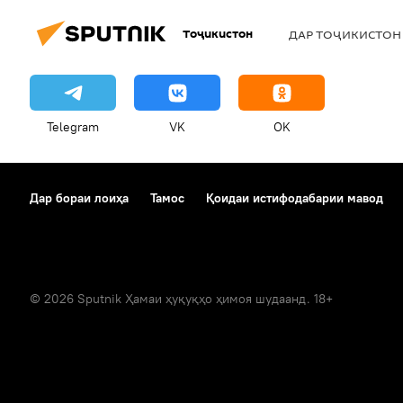
Тоҷикистон
ДАР ТОҶИКИСТОН
Telegram
VK
OK
Дар бораи лоиҳа
Тамос
Қоидаи истифодабарии мавод
© 2026 Sputnik Ҳамаи ҳуқуқҳо ҳимоя шудаанд. 18+