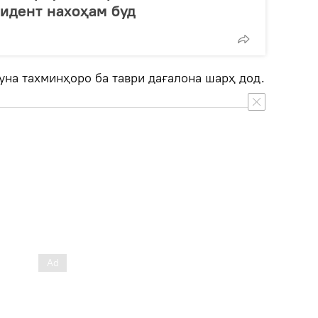
идент нахоҳам буд
уна тахминҳоро ба таври дағалона шарҳ дод.