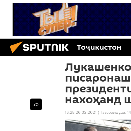
Тоҷикистон
Лукашенко
писаронаш:
президент
нахоҳанд 
16:28 26.02.2021
(Навсозишуда:
14