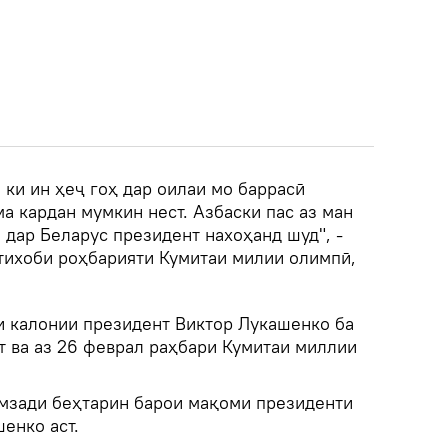
 ки ин ҳеҷ гоҳ дар оилаи мо баррасӣ
а кардан мумкин нест. Азбаски пас аз ман
 дар Беларус президент нахоҳанд шуд", -
тихоби роҳбарияти Кумитаи милии олимпӣ,
и калонии президент Виктор Лукашенко ба
т ва аз 26 феврал раҳбари Кумитаи миллии
омзади беҳтарин барои мақоми президенти
енко аст.