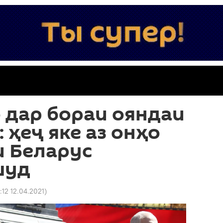
 дар бораи ояндаи
 ҳеҷ яке аз онҳо
и Беларус
шуд
:12 12.04.2021
)