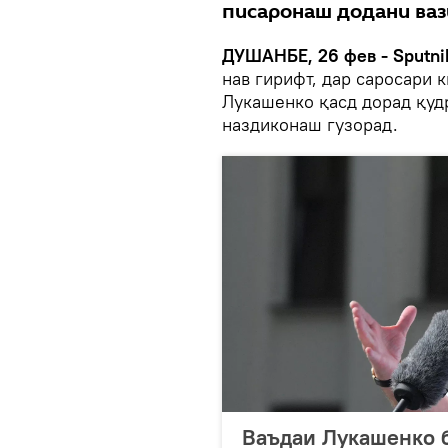
писаронаш додани ваз
ДУШАНБЕ, 26 фев - Sputni
нав гирифт, дар саросари 
Лукашенко қасд дорад қудр
наздиконаш гузорад.
Ваъдаи Лукашенко б