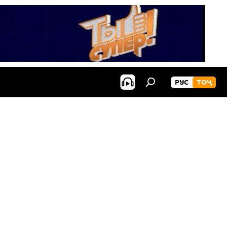
РУС
ТОҶ