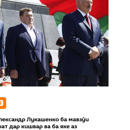
лександр Лукашенко ба мавзӯи
ат дар кишвар ва ба яке аз