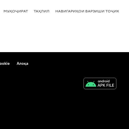
МУҲОҶИРАТ
ТАҲЛИЛ
НАВИГАРИҲОИ ВАРЗИШИ ТОҶИКИСТ
ookie
Алоқа