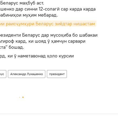
Беларус маҳбуб аст.
ашенко дар синни 12-солагӣ сар карда карда
орабиниҳои муҳим мебарад.
сии раисҷумҳури Беларус зиёдтар нишастам
резиденти Беларус дар мусоҳиба бо шабакаи
ътироф кард, ки шояд ӯ ҳамчун сарвари
ста" бошад.
д, ки ӯ наметавонад ҳоло курсии
рус
Александр Лукашенко
президент