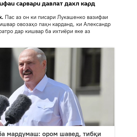
ифаи сарвари давлат дахл кард
k.
Пас аз он ки писари Лукашенко вазифаи
кишвар овозаҳо паҳн карданд, ки Александр
атро дар кишвар ба ихтиёри яке аз
а мардумаш: ором шавед, тибқи