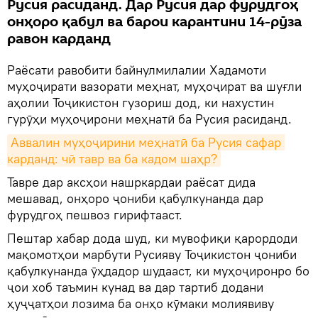
Русия расиданд. Дар Русия дар фурудгоҳ
онҳоро қабул ва барои карантини 14-рӯза
равон карданд
Раёсати равобити байнулмилалии Хадамоти
муҳоҷирати вазорати меҳнат, муҳоҷират ва шуғли
аҳолии Тоҷикистон гузориш дод, ки нахустин
гурӯҳи муҳоҷирони меҳнатӣ ба Русия расиданд.
Аввалин муҳоҷирини меҳнатӣ ба Русия сафар 
карданд: чӣ тавр ва ба кадом шаҳр?
Тавре дар аксҳои нашркардаи раёсат дида
мешавад, онҳоро ҷониби қабулкунанда дар
фурудгоҳ пешвоз гирифтааст.
Пештар хабар дода шуд, ки мувофиқи қарордоди
мақомотҳои марбути Русияву Тоҷикистон ҷониби
қабулкунанда ӯҳдадор шудааст, ки муҳоҷиронро бо
ҷои хоб таъмин кунад ва дар тартиб додани
ҳуҷҷатҳои лозима ба онҳо кӯмаки молиявиву