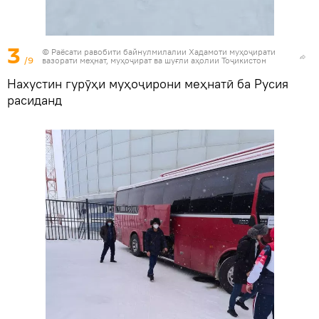
3
© Раёсати равобити байнулмилалии Хадамоти муҳоҷирати
/9
вазорати меҳнат, муҳоҷират ва шуғли аҳолии Тоҷикистон
Нахустин гурӯҳи муҳоҷирони меҳнатӣ ба Русия
расиданд