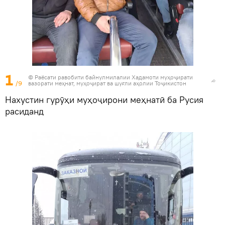
1
© Раёсати равобити байнулмилалии Хадамоти муҳоҷирати
/9
вазорати меҳнат, муҳоҷират ва шуғли аҳолии Тоҷикистон
Нахустин гурӯҳи муҳоҷирони меҳнатӣ ба Русия
расиданд