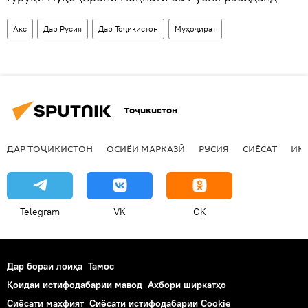
Акс
Дар Русия
Дар Тоҷикистон
Муҳоҷират
Тоҷикистон
ДАР ТОҶИКИСТОН
ОСИЁИ МАРКАЗӢ
РУСИЯ
СИЁСАТ
ИҚ
Telegram
VK
OK
Дар бораи лоиҳа
Тамос
Қоидаи истифодабарии мавод
Ахбори ширкатҳо
Сиёсати махфият
Сиёсати истифодабарии Cookie