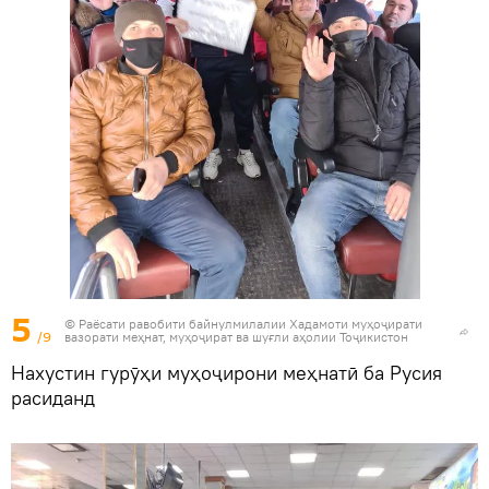
5
© Раёсати равобити байнулмилалии Хадамоти муҳоҷирати
/9
вазорати меҳнат, муҳоҷират ва шуғли аҳолии Тоҷикистон
Нахустин гурӯҳи муҳоҷирони меҳнатӣ ба Русия
расиданд