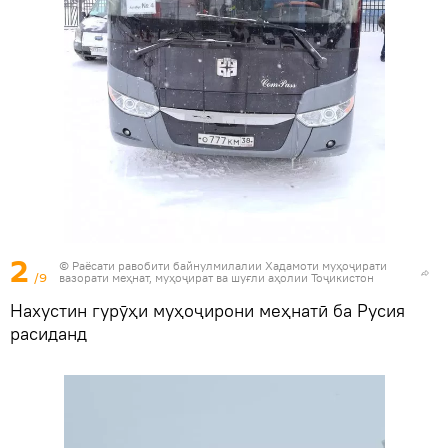
2
© Раёсати равобити байнулмилалии Хадамоти муҳоҷирати
/9
вазорати меҳнат, муҳоҷират ва шуғли аҳолии Тоҷикистон
Нахустин гурӯҳи муҳоҷирони меҳнатӣ ба Русия
расиданд