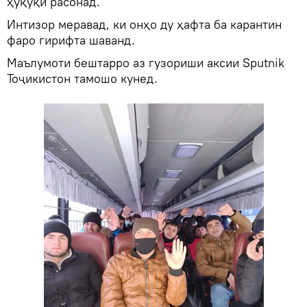
ҳуқуқӣ расонад.
Интизор меравад, ки онҳо ду ҳафта ба карантин
фаро гирифта шаванд.
Маълумоти бештарро аз гузориши аксии Sputnik
Тоҷикистон тамошо кунед.