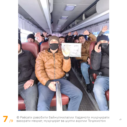
7
© Раёсати равобити байнулмилалии Хадамоти муҳоҷирати
/9
вазорати меҳнат, муҳоҷират ва шуғли аҳолии Тоҷикистон