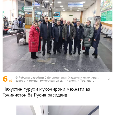
6
© Раёсати равобити байнулмилалии Хадамоти муҳоҷирати
/9
вазорати меҳнат, муҳоҷират ва шуғли аҳолии Тоҷикистон
Нахустин гурӯҳи муҳоҷирони меҳнатӣ аз
Тоҷикистон ба Русия расиданд