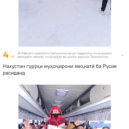
4
© Раёсати равобити байнулмилалии Хадамоти муҳоҷирати
/9
вазорати меҳнат, муҳоҷират ва шуғли аҳолии Тоҷикистон
Нахустин гурӯҳи муҳоҷирони меҳнатӣ ба Русия
расиданд