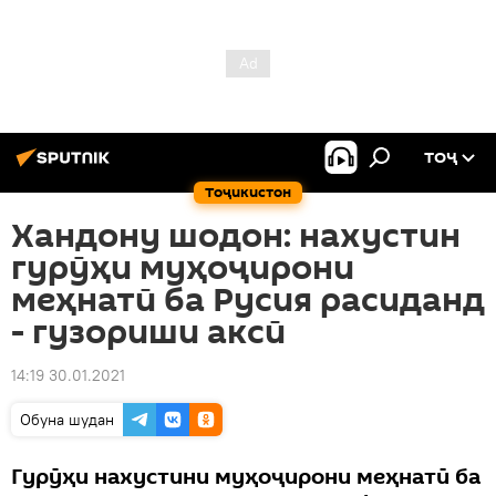
ТОҶ
Тоҷикистон
Хандону шодон: нахустин
гурӯҳи муҳоҷирони
меҳнатӣ ба Русия расиданд
- гузориши аксӣ
14:19 30.01.2021
Обуна шудан
Гурӯҳи нахустини муҳоҷирони меҳнатӣ ба