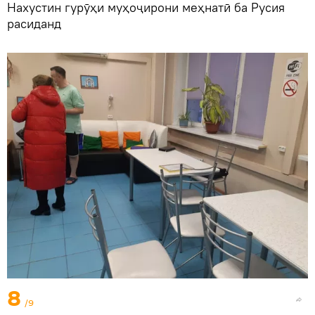
Нахустин гурӯҳи муҳоҷирони меҳнатӣ ба Русия
расиданд
8
/9