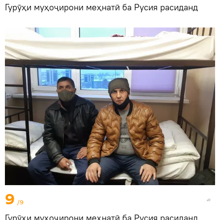
Гурӯҳи муҳоҷирони меҳнатӣ ба Русия расиданд
9
/9
Гурӯҳи муҳоҷирони меҳнатӣ ба Русия расиданд