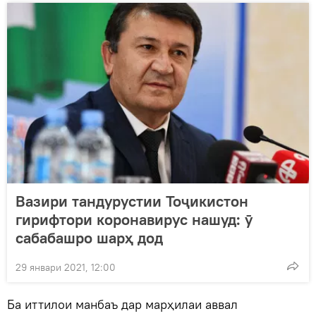
Вазири тандурустии Тоҷикистон
гирифтори коронавирус нашуд: ӯ
сабабашро шарҳ дод
29 январи 2021, 12:00
Ба иттилои манбаъ дар марҳилаи аввал