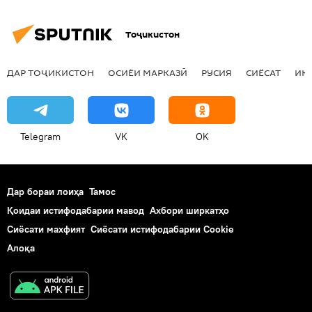
Тоҷикистон
ДАР ТОҶИКИСТОН
ОСИЁИ МАРКАЗӢ
РУСИЯ
СИЁСАТ
ИҚ
Telegram
VK
OK
Дар бораи лоиҳа
Тамос
Қоидаи истифодабарии мавод
Ахбори ширкатҳо
Сиёсати махфият
Сиёсати истифодабарии Cookie
Алоқа