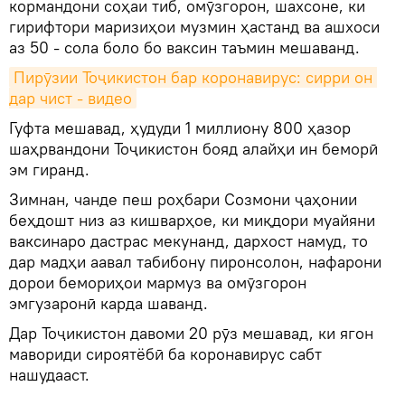
кормандони соҳаи тиб, омӯзгорон, шахсоне, ки
гирифтори маризиҳои музмин ҳастанд ва ашхоси
аз 50 - сола боло бо ваксин таъмин мешаванд.
Пирӯзии Тоҷикистон бар коронавирус: сирри он 
дар чист - видео
Гуфта мешавад, ҳудуди 1 миллиону 800 ҳазор
шаҳрвандони Тоҷикистон бояд алайҳи ин беморӣ
эм гиранд.
Зимнан, чанде пеш роҳбари Созмони ҷаҳонии
беҳдошт низ аз кишварҳое, ки миқдори муайяни
ваксинаро дастрас мекунанд, дархост намуд, то
дар мадҳи аавал табибону пиронсолон, нафарони
дорои бемориҳои мармуз ва омӯзгорон
эмгузаронӣ карда шаванд.
Дар Тоҷикистон давоми 20 рӯз мешавад, ки ягон
мавориди сироятёбӣ ба коронавирус сабт
нашудааст.