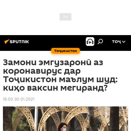
ТОҶ
Тоҷикистон
Замони эмгузаронӣ аз
коронавирус дар
Тоҷикистон маълум шуд:
киҳо ваксин мегиранд?
16:00 30.01.2021