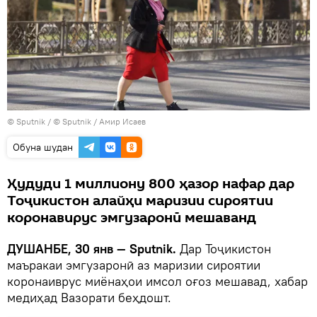
©
Sputnik
/ © Sputnik / Амир Исаев
Обуна шудан
Ҳудуди 1 миллиону 800 ҳазор нафар дар
Тоҷикистон алайҳи маризии сироятии
коронавирус эмгузаронӣ мешаванд
ДУШАНБЕ, 30 янв — Sputnik.
Дар Тоҷикистон
маъракаи эмгузаронӣ аз маризии сироятии
коронаиврус миёнаҳои имсол оғоз мешавад, хабар
медиҳад Вазорати беҳдошт.