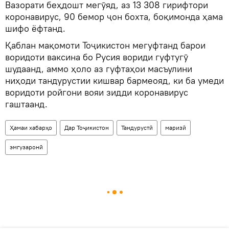
Вазорати беҳдошт мегӯяд, аз 13 308 гирифтори
коронавирус, 90 бемор ҷон бохта, боқимонда ҳама
шифо ёфтанд.
Қаблан мақомоти Тоҷикистон мегуфтанд барои
воридоти ваксина бо Русия вориди гуфтугӯ
шудаанд, аммо ҳоло аз гуфтаҳои масъулини
ниҳоди тандурустии кишвар бармеояд, ки ба умеди
воридоти ройгони вояи зидди коронавирус
гаштаанд.
Ҳамаи хабарҳо
Дар Тоҷикистон
Тандурустӣ
маризӣ
эмгузаронӣ