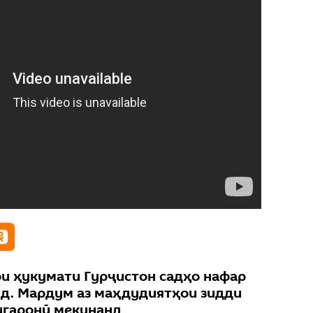
ои ҳукумати Гурҷистон садҳо нафар
нд. Мардум аз маҳдудиятҳои зидди
игаронӣ мекунанд