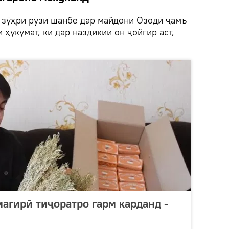
з зӯҳри рӯзи шанбе дар майдони Озодӣ ҷамъ
 ҳукумат, ки дар наздикии он ҷойгир аст,
магирӣ тиҷоратро гарм карданд -