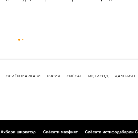
ОСИЁИ МАРКАЗӢ
РУСИЯ
СИЁСАТ
ИҚТИСОД
ҶАМЪИЯТ
Ахбори ширкатҳо
Сиёсати махфият
Сиёсати истифодабарии C