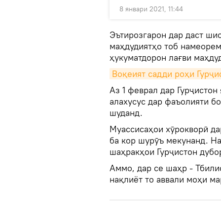
8 январи 2021, 11:44
Эътирозгарон дар даст ши
маҳдудиятҳо тоб намеорем"
ҳукуматдорон лағви маҳду
Воқеият садди роҳи Гурҷи
Аз 1 феврал дар Гурҷистон
алахусус дар фаъолияти бо
шуданд.
Муассисаҳои хӯрокворӣ дар
ба кор шурӯъ мекунанд. Н
шаҳракҳои Гурҷистон дубо
Аммо, дар се шаҳр - Тбили
нақлиёт то аввали моҳи ма