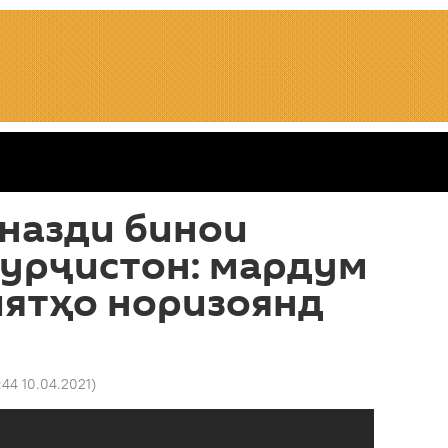
назди бинои
Гурҷистон: мардум
иятҳо норизоянд
:44 10.04.2021
)