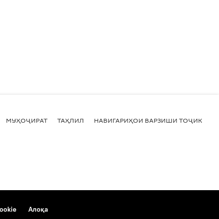
МУҲОҶИРАТ
ТАҲЛИЛ
НАВИГАРИҲОИ ВАРЗИШИ ТОҶИКИСТ
ookie
Алоқа