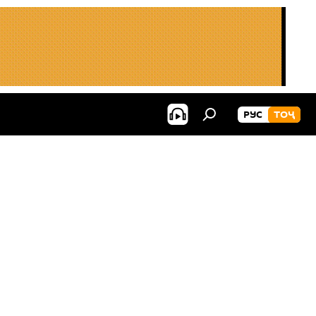
РУС
ТОҶ