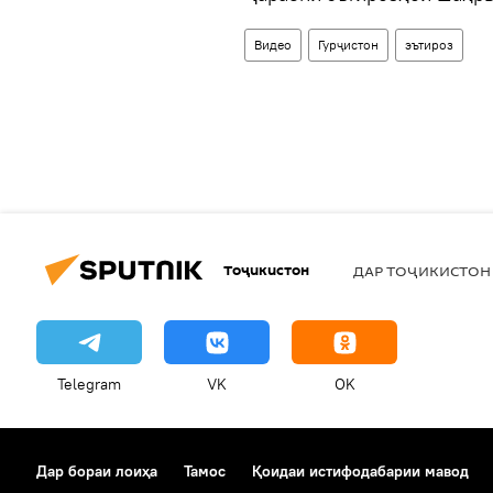
Видео
Гурҷистон
эътироз
Тоҷикистон
ДАР ТОҶИКИСТОН
Telegram
VK
OK
Дар бораи лоиҳа
Тамос
Қоидаи истифодабарии мавод