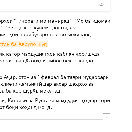
орҳои "Тиҷорати мо мемирад", "Мо ба идомаи
, "Биёед кор кунем" дошта, аз
диятҳои ҷорибударо тақозо мекунанд.
стон ба Аврупо шуд
 як қатор маҳдудиятҳои қаблан ҷоришуда,
зорҳо ва дӯконҳои либос бекор карда
 Аҷаристон аз 1 феврал ба таври муқаррарӣ
ақлиёти ҷамъиятӣ дар аксар шаҳрҳо ва
ра ба кор шурӯъ мекунад.
си, Кутаиси ва Рустави маҳдудиятҳо дар кори
рт боқӣ хоҳанд монд.