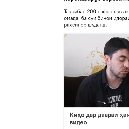
Тақрибан 200 нафар пас а
омада, ба сӯи бинои идораи
раҳсипор шуданд.
Киҳо дар давраи ҳа
видео