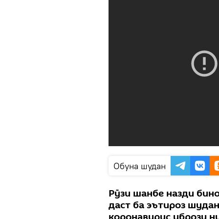
Обуна шудан
Рӯзи шанбе назди бин
даст ба эътироз шуда
коронавирус ибрози н