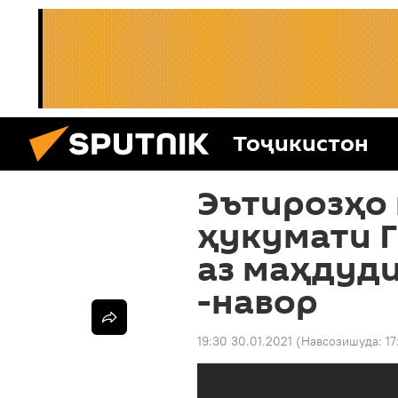
Тоҷикистон
Эътирозҳо 
ҳукумати 
аз маҳдуд
-навор
19:30 30.01.2021
(Навсозишуда:
17