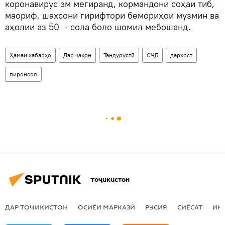
коронавирус эм мегиранд, кормандони соҳаи тиб,
маориф, шахсони гирифтори бемориҳои музмин ва
аҳолии аз 50 - сола боло шомил мебошанд.
Ҳамаи хабарҳо
Дар ҷаҳон
Тандурустӣ
СҶБ
дархост
пиронсол
Тоҷикистон
ДАР ТОҶИКИСТОН
ОСИЁИ МАРКАЗӢ
РУСИЯ
СИЁСАТ
ИҚ