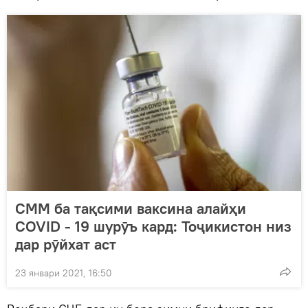
СММ ба тақсими ваксина алайҳи
COVID - 19 шурӯъ кард: Тоҷикистон низ
дар рӯйхат аст
23 январи 2021, 16:50