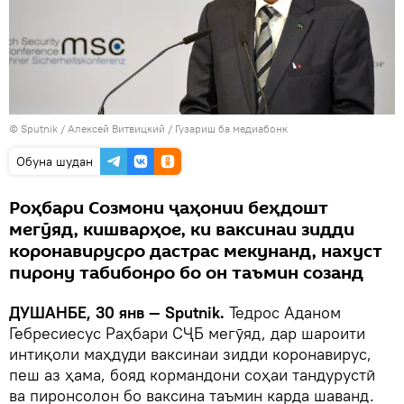
©
Sputnik
/ Алексей Витвицкий
/
Гузариш ба медиабонк
Обуна шудан
Роҳбари Созмони ҷаҳонии беҳдошт
мегӯяд, кишварҳое, ки ваксинаи зидди
коронавирусро дастрас мекунанд, нахуст
пирону табибонро бо он таъмин созанд
ДУШАНБЕ, 30 янв — Sputnik.
Тедрос Аданом
Гебресиесус Раҳбари СҶБ мегӯяд, дар шароити
интиқоли маҳдуди ваксинаи зидди коронавирус,
пеш аз ҳама, бояд кормандони соҳаи тандурустӣ
ва пиронсолон бо ваксина таъмин карда шаванд.