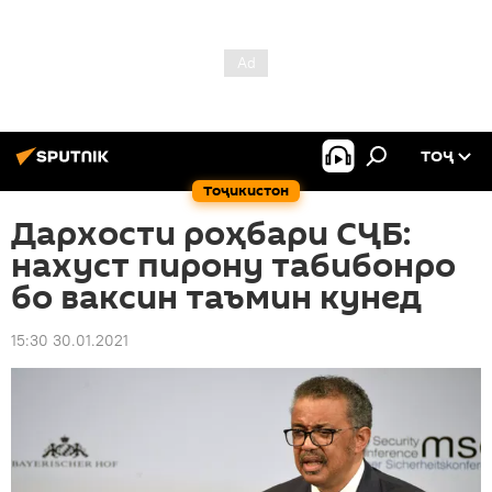
ТОҶ
Тоҷикистон
Дархости роҳбари СҶБ:
нахуст пирону табибонро
бо ваксин таъмин кунед
15:30 30.01.2021