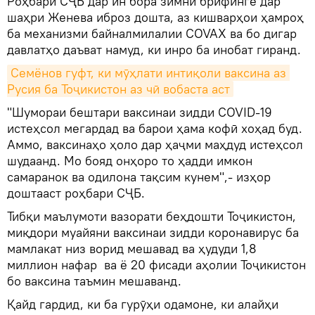
Роҳбари СҶБ дар ин бора зимни брифинге дар
шаҳри Женева иброз дошта, аз кишварҳои ҳамроҳ
ба механизми байналмилалии COVAX ва бо дигар
давлатҳо даъват намуд, ки инро ба инобат гиранд.
Семёнов гуфт, ки мӯҳлати интиқоли ваксина аз 
Русия ба Тоҷикистон аз чӣ вобаста аст
"Шумораи бештари ваксинаи зидди COVID-19
истеҳсол мегардад ва барои ҳама кофӣ хоҳад буд.
Аммо, ваксинаҳо ҳоло дар ҳаҷми маҳдуд истеҳсол
шудаанд. Мо бояд онҳоро то ҳадди имкон
самаранок ва одилона тақсим кунем",- изҳор
доштааст роҳбари СҶБ.
Тибқи маълумоти вазорати беҳдошти Тоҷикистон,
миқдори муайяни ваксинаи зидди коронавирус ба
мамлакат низ ворид мешавад ва ҳудуди 1,8
миллион нафар ва ё 20 фисади аҳолии Тоҷикистон
бо ваксина таъмин мешаванд.
Қайд гардид, ки ба гурӯҳи одамоне, ки алайҳи